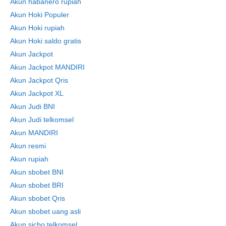
Akun habanero rupiah
Skip
Akun Hoki Populer
to
Akun Hoki rupiah
content
Akun Hoki saldo gratis
Akun Jackpot
Akun Jackpot MANDIRI
Akun Jackpot Qris
Akun Jackpot XL
Akun Judi BNI
Akun Judi telkomsel
Akun MANDIRI
Akun resmi
Akun rupiah
Akun sbobet BNI
Akun sbobet BRI
Akun sbobet Qris
Akun sbobet uang asli
Akun sicbo telkomsel