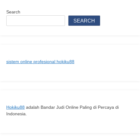
Panduan
Lengkap
Search
Daftar
SEARCH
UTBK
2026:
Cara
Pendaftaran,
Syarat
sistem online profesional hokiku88
Terbaru,
Biaya,
dan
Strategi
Lolos
PTN
Hokiku88
adalah Bandar Judi Online Paling di Percaya di
Favorit
Indonesia.