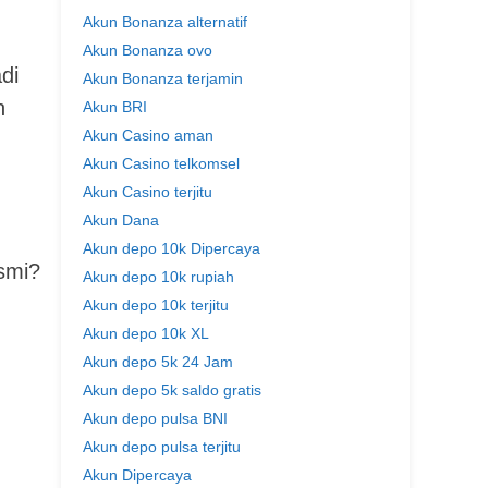
Akun Bonanza alternatif
Akun Bonanza ovo
di
Akun Bonanza terjamin
n
Akun BRI
Akun Casino aman
Akun Casino telkomsel
Akun Casino terjitu
Akun Dana
Akun depo 10k Dipercaya
smi?
Akun depo 10k rupiah
Akun depo 10k terjitu
Akun depo 10k XL
Akun depo 5k 24 Jam
Akun depo 5k saldo gratis
Akun depo pulsa BNI
Akun depo pulsa terjitu
Akun Dipercaya