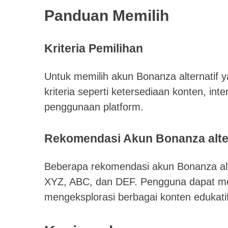
Panduan Memilih
Kriteria Pemilihan
Untuk memilih akun Bonanza alternatif
kriteria seperti ketersediaan konten, i
penggunaan platform.
Rekomendasi Akun Bonanza alter
Beberapa rekomendasi akun Bonanza alte
XYZ, ABC, dan DEF. Pengguna dapat menc
mengeksplorasi berbagai konten edukati