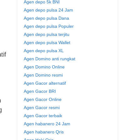
Agen depo 5k BNI
Agen depo pulsa 24 Jam
Agen depo pulsa Dana
Agen depo pulsa Populer
Agen depo pulsa terjitu
Agen depo pulsa Wallet
Agen depo pulsa XL
tif
Agen Domino anti rungkat
Agen Domino Online
Agen Domino resmi
Agen Gacor alternatif
Agen Gacor BRI
n
Agen Gacor Online
Agen Gacor resmi
g
Agen Gacor terbaik
Agen habanero 24 Jam
Agen habanero Qris