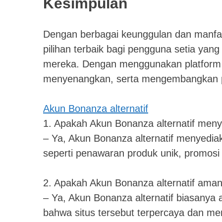
Kesimpulan
Dengan berbagai keunggulan dan manfaat
pilihan terbaik bagi pengguna setia yan
mereka. Dengan menggunakan platform in
menyenangkan, serta mengembangkan pot
Akun Bonanza alternatif
1. Apakah Akun Bonanza alternatif men
– Ya, Akun Bonanza alternatif menyedi
seperti penawaran produk unik, promosi
2. Apakah Akun Bonanza alternatif ama
– Ya, Akun Bonanza alternatif biasany
bahwa situs tersebut terpercaya dan m