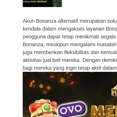
Akun Bonanza alternatif merupakan sol
kendala dalam mengakses layanan Bonanz
pengguna dapat tetap menikmati segala 
Bonanza, meskipun mengalami masalah de
juga memberikan fleksibilitas dan kemu
aktivitas jual beli mereka. Dengan demik
bagi mereka yang ingin tetap aktif dalam 