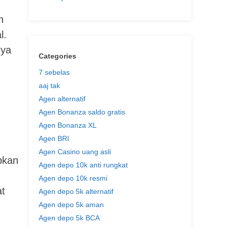
n
l.
nya
Categories
7 sebelas
aaj tak
Agen alternatif
Agen Bonanza saldo gratis
Agen Bonanza XL
Agen BRI
Agen Casino uang asli
pkan
Agen depo 10k anti rungkat
g
Agen depo 10k resmi
at
Agen depo 5k alternatif
Agen depo 5k aman
Agen depo 5k BCA