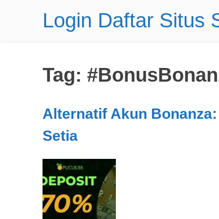
Login Daftar Situs
Tag:
#BonusBonan
Alternatif Akun Bonanza:
Setia