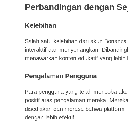
Perbandingan dengan Se
Kelebihan
Salah satu kelebihan dari akun Bonanza
interaktif dan menyenangkan. Dibandingk
menawarkan konten edukatif yang lebih
Pengalaman Pengguna
Para pengguna yang telah mencoba aku
positif atas pengalaman mereka. Merek
disediakan dan merasa bahwa platform 
dengan lebih efektif.