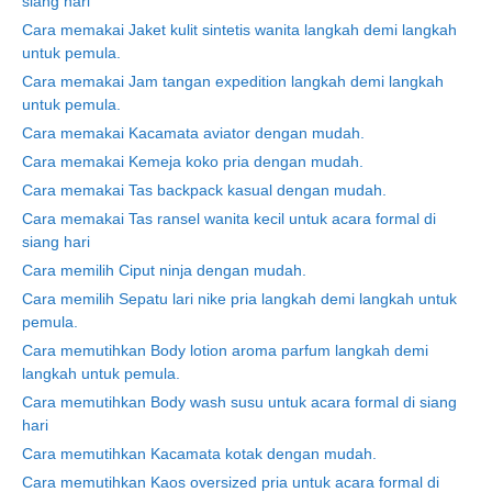
siang hari
Cara memakai Jaket kulit sintetis wanita langkah demi langkah
untuk pemula.
Cara memakai Jam tangan expedition langkah demi langkah
untuk pemula.
Cara memakai Kacamata aviator dengan mudah.
Cara memakai Kemeja koko pria dengan mudah.
Cara memakai Tas backpack kasual dengan mudah.
Cara memakai Tas ransel wanita kecil untuk acara formal di
siang hari
Cara memilih Ciput ninja dengan mudah.
Cara memilih Sepatu lari nike pria langkah demi langkah untuk
pemula.
Cara memutihkan Body lotion aroma parfum langkah demi
langkah untuk pemula.
Cara memutihkan Body wash susu untuk acara formal di siang
hari
Cara memutihkan Kacamata kotak dengan mudah.
Cara memutihkan Kaos oversized pria untuk acara formal di