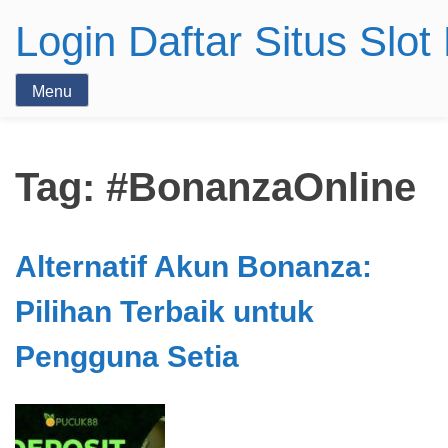
Login Daftar Situs Slo
Menu
Tag:
#BonanzaOnline
Alternatif Akun Bonanza:
Pilihan Terbaik untuk
Pengguna Setia