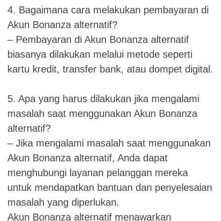
4. Bagaimana cara melakukan pembayaran di
Akun Bonanza alternatif?
– Pembayaran di Akun Bonanza alternatif
biasanya dilakukan melalui metode seperti
kartu kredit, transfer bank, atau dompet digital.
5. Apa yang harus dilakukan jika mengalami
masalah saat menggunakan Akun Bonanza
alternatif?
– Jika mengalami masalah saat menggunakan
Akun Bonanza alternatif, Anda dapat
menghubungi layanan pelanggan mereka
untuk mendapatkan bantuan dan penyelesaian
masalah yang diperlukan.
Akun Bonanza alternatif menawarkan