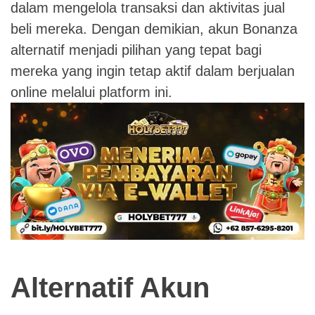
dalam mengelola transaksi dan aktivitas jual
beli mereka. Dengan demikian, akun Bonanza
alternatif menjadi pilihan yang tepat bagi
mereka yang ingin tetap aktif dalam berjualan
online melalui platform ini.
Alternatif Akun