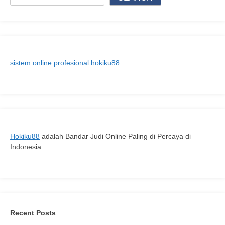
Pilihan
Terbaik
untuk
Pengguna
Setia
sistem online profesional hokiku88
Hokiku88
adalah Bandar Judi Online Paling di Percaya di
Indonesia.
Recent Posts