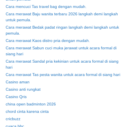
Cara mencuci Tas travel bag dengan mudah.
Cara merawat Baju wanita terbaru 2026 langkah demi langkah
untuk pemula.
Cara merawat Bedak padat ringan langkah demi langkah untuk
pemula.
Cara merawat Kaos distro pria dengan mudah.
Cara merawat Sabun cuci muka jerawat untuk acara formal di
siang hari
Cara merawat Sandal pria kekinian untuk acara formal di siang
hari
Cara merawat Tas pesta wanita untuk acara formal di siang hari
Casino aman
Casino anti rungkat
Casino Qris
china open badminton 2026
chord cinta karena cinta
cricbuzz
cuaca bbc