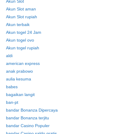
Akun Slot
Akun Slot aman
Akun Slot rupiah
Akun terbaik
Akun togel 24 Jam
Akun togel ovo
Akun togel rupiah
aldi
american express
anak prabowo
aulia kesuma
babes
bagaikan langit
ban-pt
bandar Bonanza Dipercaya
bandar Bonanza terjitu
bandar Casino Populer
bandar Casino saldo gratis