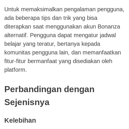
Untuk memaksimalkan pengalaman pengguna,
ada beberapa tips dan trik yang bisa
diterapkan saat menggunakan akun Bonanza
alternatif. Pengguna dapat mengatur jadwal
belajar yang teratur, bertanya kepada
komunitas pengguna lain, dan memanfaatkan
fitur-fitur bermanfaat yang disediakan oleh
platform.
Perbandingan dengan
Sejenisnya
Kelebihan