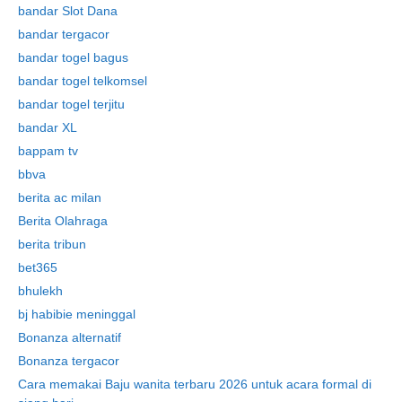
bandar Slot Dana
bandar tergacor
bandar togel bagus
bandar togel telkomsel
bandar togel terjitu
bandar XL
bappam tv
bbva
berita ac milan
Berita Olahraga
berita tribun
bet365
bhulekh
bj habibie meninggal
Bonanza alternatif
Bonanza tergacor
Cara memakai Baju wanita terbaru 2026 untuk acara formal di