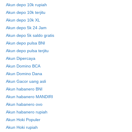
Akun depo 10k rupiah
Akun depo 10k terjitu
Akun depo 10k XL
Akun depo 5k 24 Jam
Akun depo 5k saldo gratis
Akun depo pulsa BNI
Akun depo pulsa terjitu
Akun Dipercaya
Akun Domino BCA
Akun Domino Dana
Akun Gacor uang asli
Akun habanero BNI
Akun habanero MANDIRI
Akun habanero ovo
Akun habanero rupiah
Akun Hoki Populer
Akun Hoki rupiah