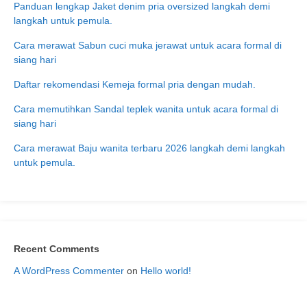
Panduan lengkap Jaket denim pria oversized langkah demi
langkah untuk pemula.
Cara merawat Sabun cuci muka jerawat untuk acara formal di
siang hari
Daftar rekomendasi Kemeja formal pria dengan mudah.
Cara memutihkan Sandal teplek wanita untuk acara formal di
siang hari
Cara merawat Baju wanita terbaru 2026 langkah demi langkah
untuk pemula.
Recent Comments
A WordPress Commenter
on
Hello world!