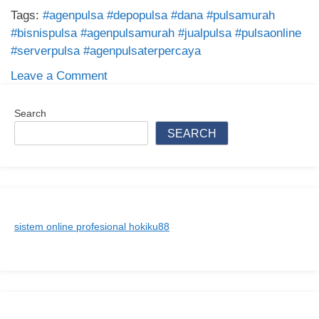
Tags:
#agenpulsa #depopulsa #dana #pulsamurah
#bisnispulsa #agenpulsamurah #jualpulsa #pulsaonline
#serverpulsa #agenpulsaterpercaya
on
Leave a Comment
Agen
Depo
Search
Pulsa
SEARCH
Dana
–
Tempat
Terbaik
untuk
sistem online profesional hokiku88
Isi
Saldo
Pulsa