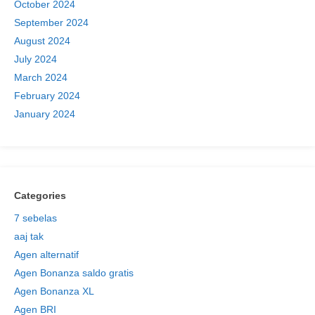
October 2024
September 2024
August 2024
July 2024
March 2024
February 2024
January 2024
Categories
7 sebelas
aaj tak
Agen alternatif
Agen Bonanza saldo gratis
Agen Bonanza XL
Agen BRI