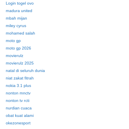
Login togel ovo
madura united
mbah mijan
miley cyrus
mohamed salah
moto gp
moto gp 2026
movierulz
movierulz 2025
natal di seluruh dunia
niat zakat fitrah
nokia 3.1 plus
nonton mnctv
nonton tv rcti
nurdian cuaca
obat kuat alami
okezonesport