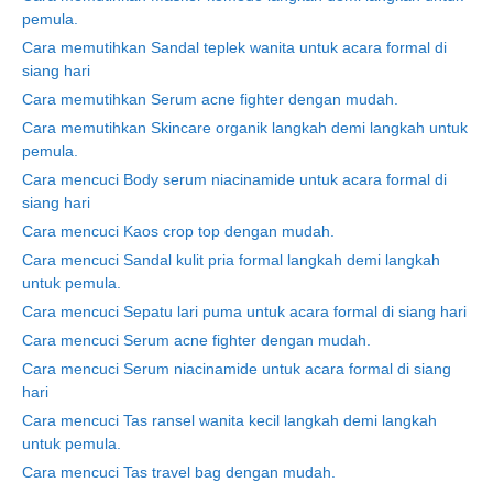
pemula.
Cara memutihkan Sandal teplek wanita untuk acara formal di
siang hari
Cara memutihkan Serum acne fighter dengan mudah.
Cara memutihkan Skincare organik langkah demi langkah untuk
pemula.
Cara mencuci Body serum niacinamide untuk acara formal di
siang hari
Skip
Cara mencuci Kaos crop top dengan mudah.
to
Cara mencuci Sandal kulit pria formal langkah demi langkah
content
untuk pemula.
Cara mencuci Sepatu lari puma untuk acara formal di siang hari
Cara mencuci Serum acne fighter dengan mudah.
Cara mencuci Serum niacinamide untuk acara formal di siang
hari
Cara mencuci Tas ransel wanita kecil langkah demi langkah
untuk pemula.
Cara mencuci Tas travel bag dengan mudah.