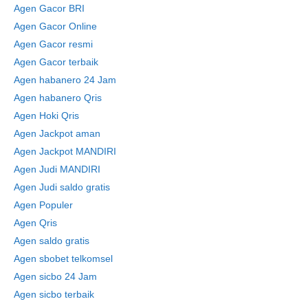
Agen Gacor BRI
Agen Gacor Online
Agen Gacor resmi
Agen Gacor terbaik
Agen habanero 24 Jam
Agen habanero Qris
Agen Hoki Qris
Agen Jackpot aman
Agen Jackpot MANDIRI
Agen Judi MANDIRI
Agen Judi saldo gratis
Agen Populer
Agen Qris
Agen saldo gratis
Agen sbobet telkomsel
Agen sicbo 24 Jam
Agen sicbo terbaik