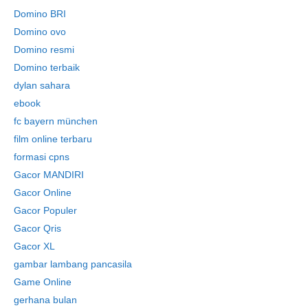
Domino BRI
Domino ovo
Domino resmi
Domino terbaik
dylan sahara
ebook
fc bayern münchen
film online terbaru
formasi cpns
Gacor MANDIRI
Gacor Online
Gacor Populer
Gacor Qris
Gacor XL
gambar lambang pancasila
Game Online
gerhana bulan