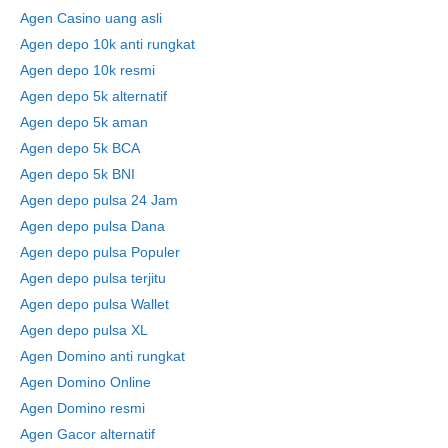
Agen Casino uang asli
Agen depo 10k anti rungkat
Agen depo 10k resmi
Agen depo 5k alternatif
Agen depo 5k aman
Agen depo 5k BCA
Agen depo 5k BNI
Agen depo pulsa 24 Jam
Agen depo pulsa Dana
Agen depo pulsa Populer
Agen depo pulsa terjitu
Agen depo pulsa Wallet
Agen depo pulsa XL
Agen Domino anti rungkat
Agen Domino Online
Agen Domino resmi
Agen Gacor alternatif