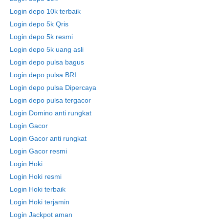
Login depo 10k terbaik
Login depo 5k Qris
Login depo 5k resmi
Login depo 5k uang asli
Login depo pulsa bagus
Login depo pulsa BRI
Login depo pulsa Dipercaya
Login depo pulsa tergacor
Login Domino anti rungkat
Login Gacor
Login Gacor anti rungkat
Login Gacor resmi
Login Hoki
Login Hoki resmi
Login Hoki terbaik
Login Hoki terjamin
Login Jackpot aman