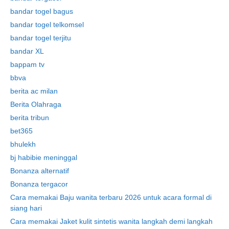
bandar togel bagus
bandar togel telkomsel
bandar togel terjitu
bandar XL
bappam tv
bbva
berita ac milan
Berita Olahraga
berita tribun
bet365
bhulekh
bj habibie meninggal
Bonanza alternatif
Bonanza tergacor
Cara memakai Baju wanita terbaru 2026 untuk acara formal di
siang hari
Cara memakai Jaket kulit sintetis wanita langkah demi langkah