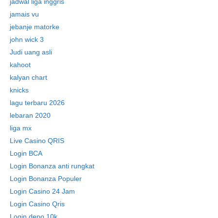
jadwal liga inggris
jamais vu
jebanje matorke
john wick 3
Judi uang asli
kahoot
kalyan chart
knicks
lagu terbaru 2026
lebaran 2020
liga mx
Live Casino QRIS
Login BCA
Login Bonanza anti rungkat
Login Bonanza Populer
Login Casino 24 Jam
Login Casino Qris
Login depo 10k