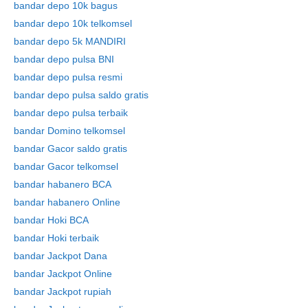
bandar depo 10k bagus
bandar depo 10k telkomsel
bandar depo 5k MANDIRI
bandar depo pulsa BNI
bandar depo pulsa resmi
bandar depo pulsa saldo gratis
bandar depo pulsa terbaik
bandar Domino telkomsel
bandar Gacor saldo gratis
bandar Gacor telkomsel
bandar habanero BCA
bandar habanero Online
bandar Hoki BCA
bandar Hoki terbaik
bandar Jackpot Dana
bandar Jackpot Online
bandar Jackpot rupiah