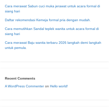
Cara merawat Sabun cuci muka jerawat untuk acara formal di
siang hari
Daftar rekomendasi Kemeja formal pria dengan mudah.
Cara memutihkan Sandal teplek wanita untuk acara formal di
siang hari
Cara merawat Baju wanita terbaru 2026 langkah demi langkah
untuk pemula.
Recent Comments
A WordPress Commenter
on
Hello world!