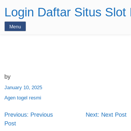
Login Daftar Situs Slo
Menu
by
January 10, 2025
Agen togel resmi
Previous:
Previous
Next:
Next Post
Post
Post
navigation