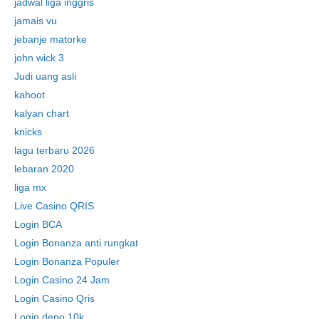
jadwal liga inggris
jamais vu
jebanje matorke
john wick 3
Judi uang asli
kahoot
kalyan chart
knicks
lagu terbaru 2026
lebaran 2020
liga mx
Live Casino QRIS
Login BCA
Login Bonanza anti rungkat
Login Bonanza Populer
Login Casino 24 Jam
Login Casino Qris
Login depo 10k