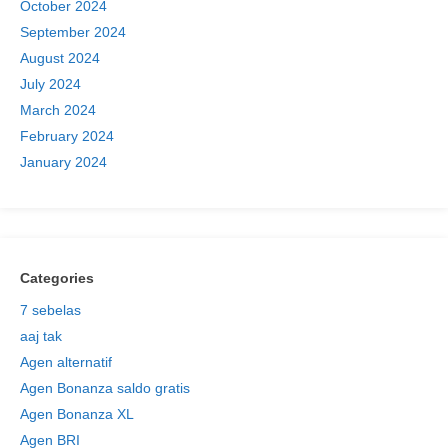
October 2024
September 2024
August 2024
July 2024
March 2024
February 2024
January 2024
Categories
7 sebelas
aaj tak
Agen alternatif
Agen Bonanza saldo gratis
Agen Bonanza XL
Agen BRI