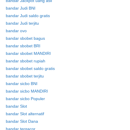
bandar Jackpot uang asli
bandar Judi BNI
bandar Judi saldo gratis
bandar Judi terjitu
bandar ovo
bandar sbobet bagus
bandar sbobet BRI
bandar sbobet MANDIRI
bandar sbobet rupiah
bandar sbobet saldo gratis
bandar sbobet terjitu
bandar sicbo BNI
bandar sicbo MANDIRI
bandar sicbo Populer
bandar Slot
bandar Slot alternatif
bandar Slot Dana
bandar tergacor