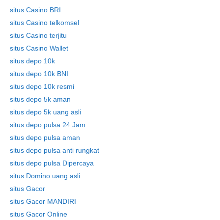
situs Casino BRI
situs Casino telkomsel
situs Casino terjitu
situs Casino Wallet
situs depo 10k
situs depo 10k BNI
situs depo 10k resmi
situs depo 5k aman
situs depo 5k uang asli
situs depo pulsa 24 Jam
situs depo pulsa aman
situs depo pulsa anti rungkat
situs depo pulsa Dipercaya
situs Domino uang asli
situs Gacor
situs Gacor MANDIRI
situs Gacor Online