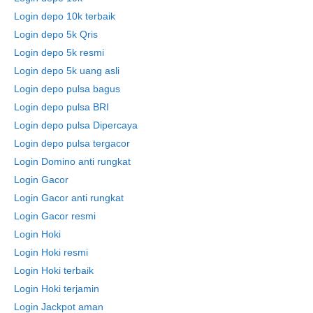
Login depo 10k terbaik
Login depo 5k Qris
Login depo 5k resmi
Login depo 5k uang asli
Login depo pulsa bagus
Login depo pulsa BRI
Login depo pulsa Dipercaya
Login depo pulsa tergacor
Login Domino anti rungkat
Login Gacor
Login Gacor anti rungkat
Login Gacor resmi
Login Hoki
Login Hoki resmi
Login Hoki terbaik
Login Hoki terjamin
Login Jackpot aman