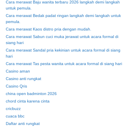
Cara merawat Baju wanita terbaru 2026 langkah demi langkah
untuk pemula.
Cara merawat Bedak padat ringan langkah demi langkah untuk
pemula.
Cara merawat Kaos distro pria dengan mudah.
Cara merawat Sabun cuci muka jerawat untuk acara formal di
siang hari
Cara merawat Sandal pria kekinian untuk acara formal di siang
hari
Cara merawat Tas pesta wanita untuk acara formal di siang hari
Casino aman
Casino anti rungkat
Casino Qris
china open badminton 2026
chord cinta karena cinta
cricbuzz
cuaca bbc
Daftar anti rungkat