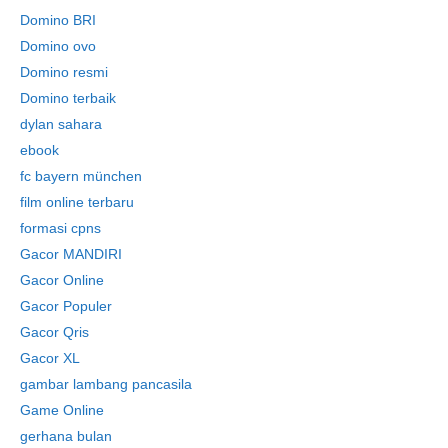
Domino BRI
Domino ovo
Domino resmi
Domino terbaik
dylan sahara
ebook
fc bayern münchen
film online terbaru
formasi cpns
Gacor MANDIRI
Gacor Online
Gacor Populer
Gacor Qris
Gacor XL
gambar lambang pancasila
Game Online
gerhana bulan