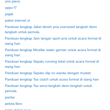
one piece
oppo f7
pajak
paket internet xl
Panduan lengkap Jaket denim pria oversized langkah demi
langkah untuk pemula.
Panduan lengkap Jam tangan sport pria untuk acara formal di
siang hari
Panduan lengkap Micellar water garnier untuk acara formal di
siang hari
Panduan lengkap Sepatu running lokal untuk acara formal di
siang hari
Panduan lengkap Sepatu slip on wanita dengan mudah.
Panduan lengkap Tas clutch untuk acara formal di siang hari
Panduan lengkap Tas serut langkah demi langkah untuk
pemula.
pantai
pelota libre