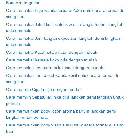
Bonanza tergacor
Cara memakai Baju wanita terbaru 2026 untuk acara formal di
siang hari
Cara memakai Jaket kulit sintetis wanita langkah demi langkah
untuk pemula.
Cara memakai Jam tangan expedition langkah demi langkah
untuk pemula.
Cara memakai Kacamata aviator dengan mudah.
Cara memakai Kemeja koko pria dengan mudah.
Cara memakai Tas backpack kasual dengan mudah.
Cara memakai Tas ransel wanita kecil untuk acara formal di
siang hari
Cara memilih Ciput ninja dengan mudah.
Cara memilih Sepatu lari nike pria langkah demi langkah untuk
pemula.
Cara memutihkan Body lotion aroma parfum langkah demi
langkah untuk pemula.
Cara memutihkan Body wash susu untuk acara formal di siang
hari