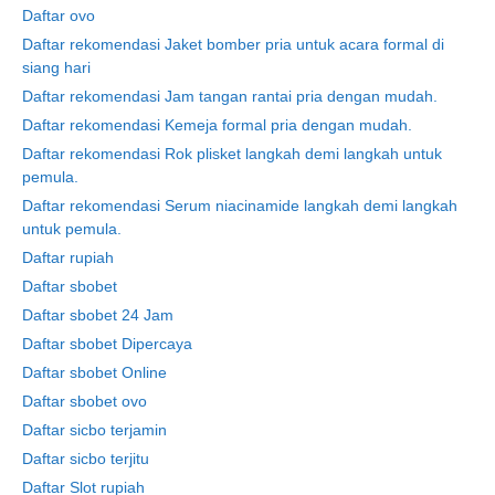
Daftar ovo
Daftar rekomendasi Jaket bomber pria untuk acara formal di
siang hari
Daftar rekomendasi Jam tangan rantai pria dengan mudah.
Daftar rekomendasi Kemeja formal pria dengan mudah.
Daftar rekomendasi Rok plisket langkah demi langkah untuk
pemula.
Daftar rekomendasi Serum niacinamide langkah demi langkah
untuk pemula.
Daftar rupiah
Daftar sbobet
Daftar sbobet 24 Jam
Daftar sbobet Dipercaya
Daftar sbobet Online
Daftar sbobet ovo
Daftar sicbo terjamin
Daftar sicbo terjitu
Daftar Slot rupiah