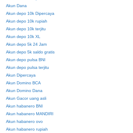
Akun Dana
Akun depo 10k Dipercaya
Akun depo 10k rupiah
Akun depo 10k terjitu
Akun depo 10k XL
Akun depo 5k 24 Jam
Akun depo 5k saldo gratis
Akun depo pulsa BNI
Akun depo pulsa terjitu
Akun Dipercaya
Akun Domino BCA
Akun Domino Dana
Akun Gacor uang asli
Akun habanero BNI
Akun habanero MANDIRI
Akun habanero ovo
Akun habanero rupiah