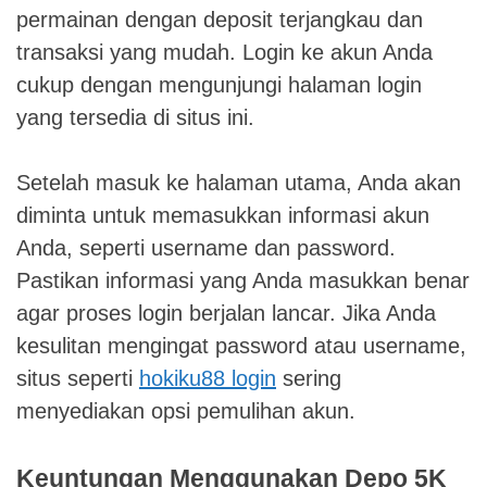
permainan dengan deposit terjangkau dan
transaksi yang mudah. Login ke akun Anda
cukup dengan mengunjungi halaman login
yang tersedia di situs ini.
Setelah masuk ke halaman utama, Anda akan
diminta untuk memasukkan informasi akun
Anda, seperti username dan password.
Pastikan informasi yang Anda masukkan benar
agar proses login berjalan lancar. Jika Anda
kesulitan mengingat password atau username,
situs seperti
hokiku88 login
sering
menyediakan opsi pemulihan akun.
Keuntungan Menggunakan Depo 5K