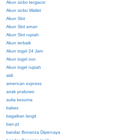
Akun sicbo tergacor
Akun sicbo Wallet
Akun Slot
Akun Slot aman
Akun Slot rupiah
Akun terbaik
Akun togel 24 Jam
Akun togel ovo
Akun togel rupiah
aldi
american express
anak prabowo
aulia kesuma
babes
bagaikan langit
ban-pt
bandar Bonanza Dipercaya