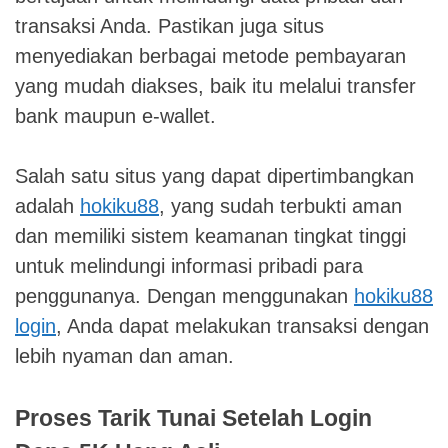
transaksi Anda. Pastikan juga situs
menyediakan berbagai metode pembayaran
yang mudah diakses, baik itu melalui transfer
bank maupun e-wallet.
Salah satu situs yang dapat dipertimbangkan
adalah
hokiku88
, yang sudah terbukti aman
dan memiliki sistem keamanan tingkat tinggi
untuk melindungi informasi pribadi para
penggunanya. Dengan menggunakan
hokiku88
login
, Anda dapat melakukan transaksi dengan
lebih nyaman dan aman.
Proses Tarik Tunai Setelah Login