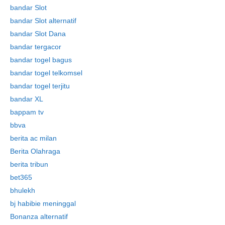
bandar Slot
bandar Slot alternatif
bandar Slot Dana
bandar tergacor
bandar togel bagus
bandar togel telkomsel
bandar togel terjitu
bandar XL
bappam tv
bbva
berita ac milan
Berita Olahraga
berita tribun
bet365
bhulekh
bj habibie meninggal
Bonanza alternatif