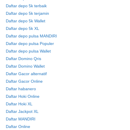
Daftar depo 5k terbaik
Daftar depo 5k terjamin
Daftar depo 5k Wallet
Daftar depo 5k XL
Daftar depo pulsa MANDIRI
Daftar depo pulsa Populer
Daftar depo pulsa Wallet
Daftar Domino Qris
Daftar Domino Wallet
Daftar Gacor alternatif
Daftar Gacor Online
Daftar habanero
Daftar Hoki Online
Daftar Hoki XL
Daftar Jackpot XL
Daftar MANDIRI
Daftar Online