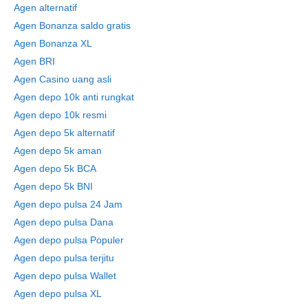
Agen alternatif
Agen Bonanza saldo gratis
Agen Bonanza XL
Agen BRI
Agen Casino uang asli
Agen depo 10k anti rungkat
Agen depo 10k resmi
Agen depo 5k alternatif
Agen depo 5k aman
Agen depo 5k BCA
Agen depo 5k BNI
Agen depo pulsa 24 Jam
Agen depo pulsa Dana
Agen depo pulsa Populer
Agen depo pulsa terjitu
Agen depo pulsa Wallet
Agen depo pulsa XL