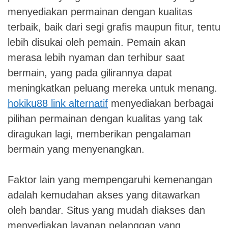
menyediakan permainan dengan kualitas
terbaik, baik dari segi grafis maupun fitur, tentu
lebih disukai oleh pemain. Pemain akan
merasa lebih nyaman dan terhibur saat
bermain, yang pada gilirannya dapat
meningkatkan peluang mereka untuk menang.
hokiku88 link alternatif
menyediakan berbagai
pilihan permainan dengan kualitas yang tak
diragukan lagi, memberikan pengalaman
bermain yang menyenangkan.
Faktor lain yang mempengaruhi kemenangan
adalah kemudahan akses yang ditawarkan
oleh bandar. Situs yang mudah diakses dan
menyediakan layanan pelanggan yang