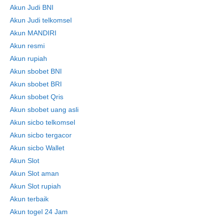
Akun Judi BNI
Akun Judi telkomsel
Akun MANDIRI
Akun resmi
Akun rupiah
Akun sbobet BNI
Akun sbobet BRI
Akun sbobet Qris
Akun sbobet uang asli
Akun sicbo telkomsel
Akun sicbo tergacor
Akun sicbo Wallet
Akun Slot
Akun Slot aman
Akun Slot rupiah
Akun terbaik
Akun togel 24 Jam