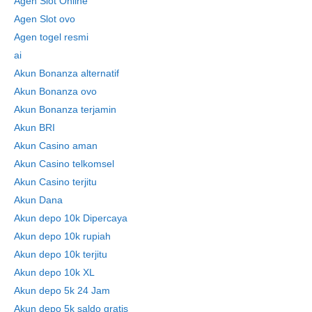
Agen Slot Online
Agen Slot ovo
Agen togel resmi
ai
Akun Bonanza alternatif
Akun Bonanza ovo
Akun Bonanza terjamin
Akun BRI
Akun Casino aman
Akun Casino telkomsel
Akun Casino terjitu
Akun Dana
Akun depo 10k Dipercaya
Akun depo 10k rupiah
Akun depo 10k terjitu
Akun depo 10k XL
Akun depo 5k 24 Jam
Akun depo 5k saldo gratis