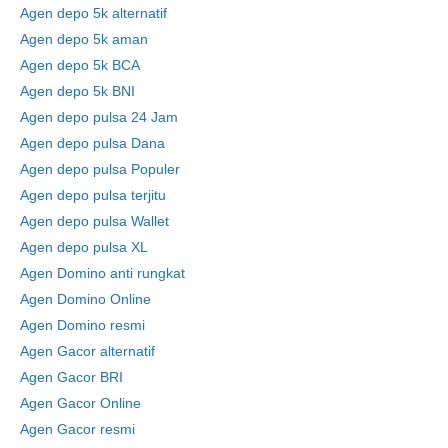
Agen depo 5k alternatif
Agen depo 5k aman
Agen depo 5k BCA
Agen depo 5k BNI
Agen depo pulsa 24 Jam
Agen depo pulsa Dana
Agen depo pulsa Populer
Agen depo pulsa terjitu
Agen depo pulsa Wallet
Agen depo pulsa XL
Agen Domino anti rungkat
Agen Domino Online
Agen Domino resmi
Agen Gacor alternatif
Agen Gacor BRI
Agen Gacor Online
Agen Gacor resmi