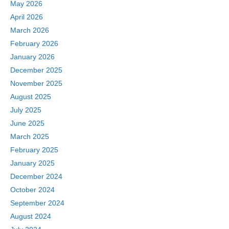
May 2026
April 2026
March 2026
February 2026
January 2026
December 2025
November 2025
August 2025
July 2025
June 2025
March 2025
February 2025
January 2025
December 2024
October 2024
September 2024
August 2024