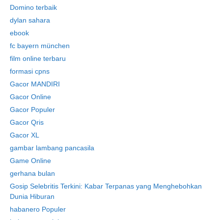
Domino terbaik
dylan sahara
ebook
fc bayern münchen
film online terbaru
formasi cpns
Gacor MANDIRI
Gacor Online
Gacor Populer
Gacor Qris
Gacor XL
gambar lambang pancasila
Game Online
gerhana bulan
Gosip Selebritis Terkini: Kabar Terpanas yang Menghebohkan
Dunia Hiburan
habanero Populer