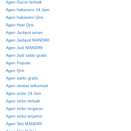
Agen Gacor terbaik
Agen habanero 24 Jam
Agen habanero Qris
Agen Hoki Qris
Agen Jackpot aman
Agen Jackpot MANDIRI
Agen Judi MANDIRI
Agen Judi saldo gratis
Agen Populer
Agen Qris
Agen saldo gratis
Agen sbobet telkomsel
Agen sicbo 24 Jam
Agen sicbo terbaik
Agen sicbo tergacor
Agen sicbo terjamin
Agen Slot MANDIRI