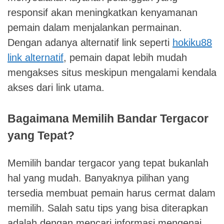
responsif akan meningkatkan kenyamanan
pemain dalam menjalankan permainan.
Dengan adanya alternatif link seperti
hokiku88
link alternatif
, pemain dapat lebih mudah
mengakses situs meskipun mengalami kendala
akses dari link utama.
Bagaimana Memilih Bandar Tergacor
yang Tepat?
Memilih bandar tergacor yang tepat bukanlah
hal yang mudah. Banyaknya pilihan yang
tersedia membuat pemain harus cermat dalam
memilih. Salah satu tips yang bisa diterapkan
adalah dengan mencari informasi mengenai