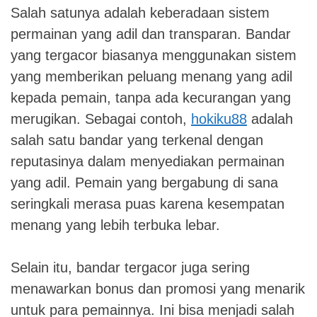
Salah satunya adalah keberadaan sistem
permainan yang adil dan transparan. Bandar
yang tergacor biasanya menggunakan sistem
yang memberikan peluang menang yang adil
kepada pemain, tanpa ada kecurangan yang
merugikan. Sebagai contoh,
hokiku88
adalah
salah satu bandar yang terkenal dengan
reputasinya dalam menyediakan permainan
yang adil. Pemain yang bergabung di sana
seringkali merasa puas karena kesempatan
menang yang lebih terbuka lebar.
Selain itu, bandar tergacor juga sering
menawarkan bonus dan promosi yang menarik
untuk para pemainnya. Ini bisa menjadi salah