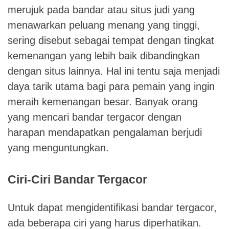
merujuk pada bandar atau situs judi yang
menawarkan peluang menang yang tinggi,
sering disebut sebagai tempat dengan tingkat
kemenangan yang lebih baik dibandingkan
dengan situs lainnya. Hal ini tentu saja menjadi
daya tarik utama bagi para pemain yang ingin
meraih kemenangan besar. Banyak orang
yang mencari bandar tergacor dengan
harapan mendapatkan pengalaman berjudi
yang menguntungkan.
Ciri-Ciri Bandar Tergacor
Untuk dapat mengidentifikasi bandar tergacor,
ada beberapa ciri yang harus diperhatikan.