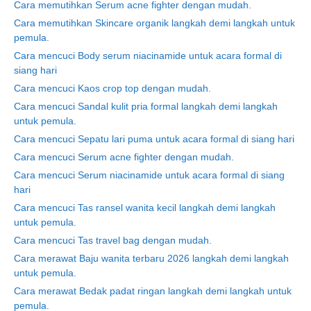
Cara memutihkan Serum acne fighter dengan mudah.
Cara memutihkan Skincare organik langkah demi langkah untuk
pemula.
Cara mencuci Body serum niacinamide untuk acara formal di
siang hari
Cara mencuci Kaos crop top dengan mudah.
Cara mencuci Sandal kulit pria formal langkah demi langkah
untuk pemula.
Cara mencuci Sepatu lari puma untuk acara formal di siang hari
Cara mencuci Serum acne fighter dengan mudah.
Cara mencuci Serum niacinamide untuk acara formal di siang
hari
Cara mencuci Tas ransel wanita kecil langkah demi langkah
untuk pemula.
Cara mencuci Tas travel bag dengan mudah.
Cara merawat Baju wanita terbaru 2026 langkah demi langkah
untuk pemula.
Cara merawat Bedak padat ringan langkah demi langkah untuk
pemula.