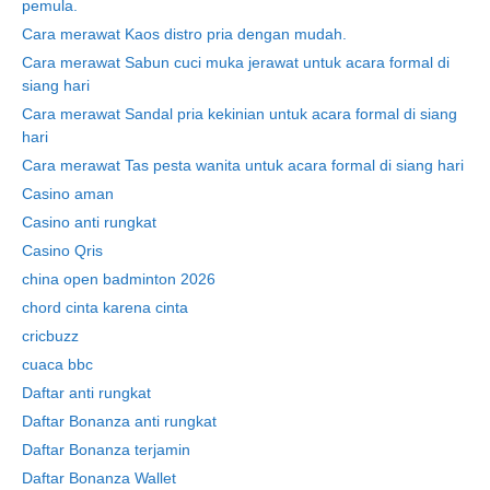
pemula.
Cara merawat Kaos distro pria dengan mudah.
Cara merawat Sabun cuci muka jerawat untuk acara formal di
siang hari
Cara merawat Sandal pria kekinian untuk acara formal di siang
hari
Cara merawat Tas pesta wanita untuk acara formal di siang hari
Casino aman
Casino anti rungkat
Casino Qris
china open badminton 2026
chord cinta karena cinta
cricbuzz
cuaca bbc
Daftar anti rungkat
Daftar Bonanza anti rungkat
Daftar Bonanza terjamin
Daftar Bonanza Wallet