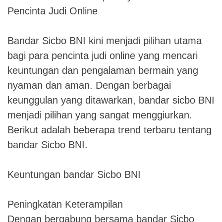
Pencinta Judi Online
Bandar Sicbo BNI kini menjadi pilihan utama
bagi para pencinta judi online yang mencari
keuntungan dan pengalaman bermain yang
nyaman dan aman. Dengan berbagai
keunggulan yang ditawarkan, bandar sicbo BNI
menjadi pilihan yang sangat menggiurkan.
Berikut adalah beberapa trend terbaru tentang
bandar Sicbo BNI.
Keuntungan bandar Sicbo BNI
Peningkatan Keterampilan
Dengan bergabung bersama bandar Sicbo