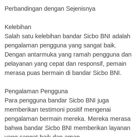
Perbandingan dengan Sejenisnya
Kelebihan
Salah satu kelebihan bandar Sicbo BNI adalah
pengalaman pengguna yang sangat baik.
Dengan antarmuka yang ramah pengguna dan
pelayanan yang cepat dan responsif, pemain
merasa puas bermain di bandar Sicbo BNI.
Pengalaman Pengguna
Para pengguna bandar Sicbo BNI juga
memberikan testimoni positif mengenai
pengalaman bermain mereka. Mereka merasa
bahwa bandar Sicbo BNI memberikan layanan
yang sangat baik dan aman.