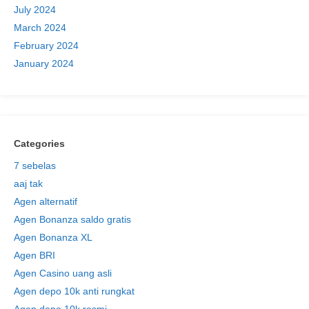
July 2024
March 2024
February 2024
January 2024
Categories
7 sebelas
aaj tak
Agen alternatif
Agen Bonanza saldo gratis
Agen Bonanza XL
Agen BRI
Agen Casino uang asli
Agen depo 10k anti rungkat