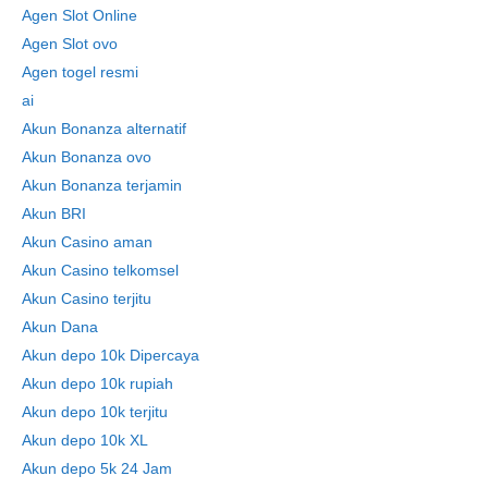
Agen Slot Online
Agen Slot ovo
Agen togel resmi
ai
Akun Bonanza alternatif
Akun Bonanza ovo
Akun Bonanza terjamin
Akun BRI
Akun Casino aman
Akun Casino telkomsel
Akun Casino terjitu
Akun Dana
Akun depo 10k Dipercaya
Akun depo 10k rupiah
Akun depo 10k terjitu
Akun depo 10k XL
Akun depo 5k 24 Jam