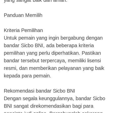
Panduan Memilih
Kriteria Pemilihan
Untuk pemain yang ingin bergabung dengan
bandar Sicbo BNI, ada beberapa kriteria
pemilihan yang perlu diperhatikan. Pastikan
bandar tersebut terpercaya, memiliki lisensi
resmi, dan memberikan pelayanan yang baik
kepada para pemain.
Rekomendasi bandar Sicbo BNI
Dengan segala keunggulannya, bandar Sicbo
BNI sangat direkomendasikan bagi para