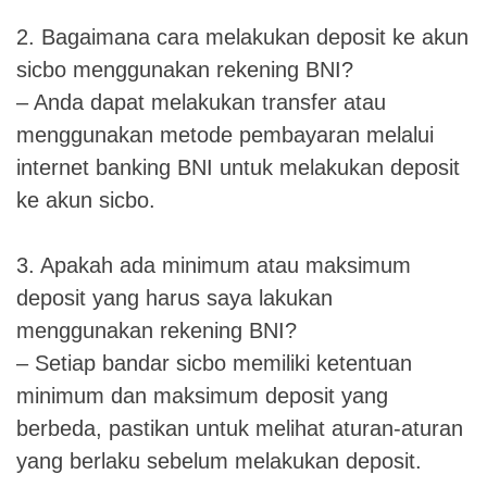
2. Bagaimana cara melakukan deposit ke akun
sicbo menggunakan rekening BNI?
– Anda dapat melakukan transfer atau
menggunakan metode pembayaran melalui
internet banking BNI untuk melakukan deposit
ke akun sicbo.
3. Apakah ada minimum atau maksimum
deposit yang harus saya lakukan
menggunakan rekening BNI?
– Setiap bandar sicbo memiliki ketentuan
minimum dan maksimum deposit yang
berbeda, pastikan untuk melihat aturan-aturan
yang berlaku sebelum melakukan deposit.