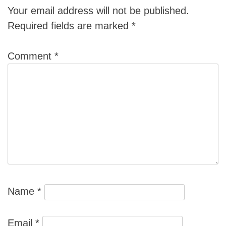
Your email address will not be published.
Required fields are marked
*
Comment
*
Name
*
Email
*