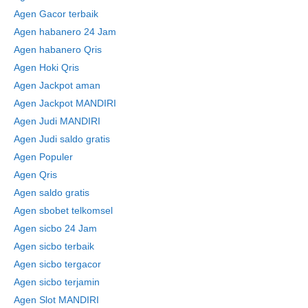
Agen Gacor terbaik
Agen habanero 24 Jam
Agen habanero Qris
Agen Hoki Qris
Agen Jackpot aman
Agen Jackpot MANDIRI
Agen Judi MANDIRI
Agen Judi saldo gratis
Agen Populer
Agen Qris
Agen saldo gratis
Agen sbobet telkomsel
Agen sicbo 24 Jam
Agen sicbo terbaik
Agen sicbo tergacor
Agen sicbo terjamin
Agen Slot MANDIRI