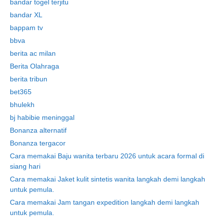
bandar togel terjitu
bandar XL
bappam tv
bbva
berita ac milan
Berita Olahraga
berita tribun
bet365
bhulekh
bj habibie meninggal
Bonanza alternatif
Bonanza tergacor
Cara memakai Baju wanita terbaru 2026 untuk acara formal di
siang hari
Cara memakai Jaket kulit sintetis wanita langkah demi langkah
untuk pemula.
Cara memakai Jam tangan expedition langkah demi langkah
untuk pemula.