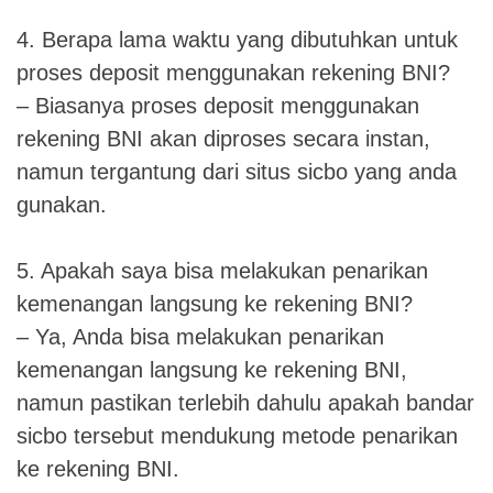
4. Berapa lama waktu yang dibutuhkan untuk
proses deposit menggunakan rekening BNI?
– Biasanya proses deposit menggunakan
rekening BNI akan diproses secara instan,
namun tergantung dari situs sicbo yang anda
gunakan.
5. Apakah saya bisa melakukan penarikan
kemenangan langsung ke rekening BNI?
– Ya, Anda bisa melakukan penarikan
kemenangan langsung ke rekening BNI,
namun pastikan terlebih dahulu apakah bandar
sicbo tersebut mendukung metode penarikan
ke rekening BNI.