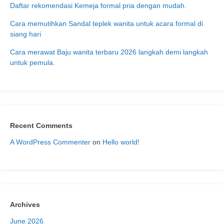
Daftar rekomendasi Kemeja formal pria dengan mudah.
Cara memutihkan Sandal teplek wanita untuk acara formal di
siang hari
Cara merawat Baju wanita terbaru 2026 langkah demi langkah
untuk pemula.
Recent Comments
A WordPress Commenter
on
Hello world!
Archives
June 2026