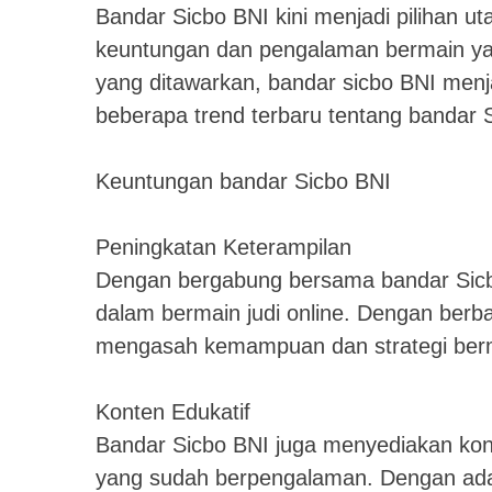
Bandar Sicbo BNI kini menjadi pilihan ut
keuntungan dan pengalaman bermain y
yang ditawarkan, bandar sicbo BNI menja
beberapa trend terbaru tentang bandar 
Keuntungan bandar Sicbo BNI
Peningkatan Keterampilan
Dengan bergabung bersama bandar Sicb
dalam bermain judi online. Dengan berb
mengasah kemampuan dan strategi ber
Konten Edukatif
Bandar Sicbo BNI juga menyediakan kon
yang sudah berpengalaman. Dengan adany