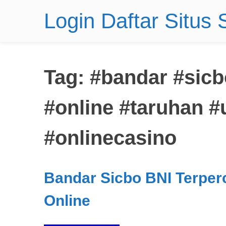
Login Daftar Situs
Tag:
#bandar #sicb
#online #taruhan 
#onlinecasino
Bandar Sicbo BNI Terper
Online