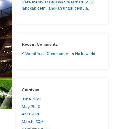
Cara merawat Baju wanita terbaru 2026
langkah demi langkah untuk pemula.
Recent Comments
A WordPress Commenter
on
Hello world!
Archives
June 2026
May 2026
April 2026
March 2026
February 2026