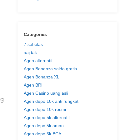
Categories
7 sebelas
aaj tak
Agen alternatif
Agen Bonanza saldo gratis
Agen Bonanza XL
Agen BRI
Agen Casino uang asli
ng
Agen depo 10k anti rungkat
Agen depo 10k resmi
Agen depo 5k alternatif
Agen depo 5k aman
Agen depo 5k BCA