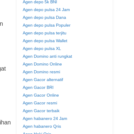
Agen depo 5k BNI
Agen depo pulsa 24 Jam
Agen depo pulsa Dana
in
Agen depo pulsa Populer
Agen depo pulsa terjitu
Agen depo pulsa Wallet
Agen depo pulsa XL
Agen Domino anti rungkat
Agen Domino Online
gat
Agen Domino resmi
Agen Gacor alternatif
Agen Gacor BRI
Agen Gacor Online
Agen Gacor resmi
Agen Gacor terbaik
Agen habanero 24 Jam
ihan
Agen habanero Qris