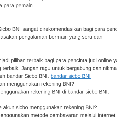
a para pemain.
icbo BNI sangat direkomendasikan bagi para penc
n rasakan pengalaman bermain yang seru dan
i pilihan terbaik bagi para pencinta judi online 
terbaik. Jangan ragu untuk bergabung dan nikmat
leh bandar Sicbo BNI.
bandar sicbo BNI
ngan menggunakan rekening BNI?
enggunakan rekening BNI di bandar sicbo BNI.
ke akun sicbo menggunakan rekening BNI?
menggunakan metode pembayaran melalui internet