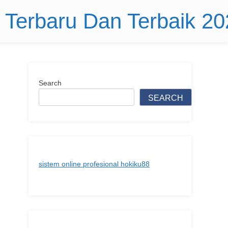
r Terbaru Dan Terbaik 2
Search
SEARCH
sistem online profesional hokiku88