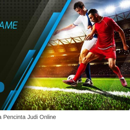
 Pencinta Judi Online