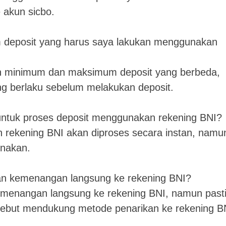
 akun sicbo.
deposit yang harus saya lakukan menggunakan
uan minimum dan maksimum deposit yang berbeda,
ang berlaku sebelum melakukan deposit.
untuk proses deposit menggunakan rekening BNI?
 rekening BNI akan diproses secara instan, namu
unakan.
an kemenangan langsung ke rekening BNI?
emenangan langsung ke rekening BNI, namun past
rsebut mendukung metode penarikan ke rekening B