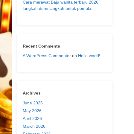
Cara merawat Baju wanita terbaru 2026
langkah demi langkah untuk pemula.
Recent Comments
A WordPress Commenter
on
Hello world!
Archives
June 2026
May 2026
April 2026
March 2026
February 2026