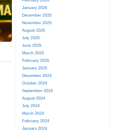
January 2026
December 2025
November 2025
August 2025
July 2025
June 2025
March 2025
February 2025
January 2025
December 2024
October 2024
September 2024
August 2024
July 2024
March 2024
February 2024
January 2024