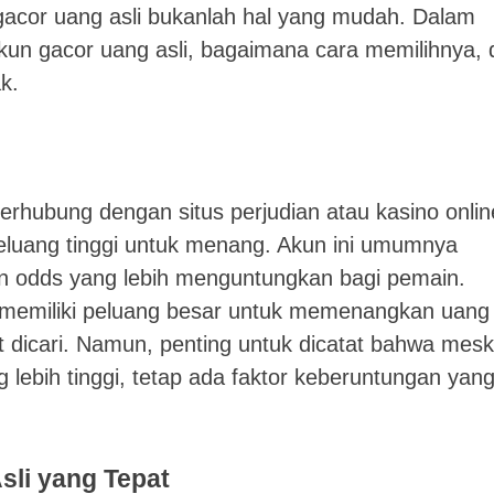
acor uang asli bukanlah hal yang mudah. Dalam
 akun gacor uang asli, bagaimana cara memilihnya,
k.
erhubung dengan situs perjudian atau kasino onlin
luang tinggi untuk menang. Akun ini umumnya
 odds yang lebih menguntungkan bagi pemain.
emiliki peluang besar untuk memenangkan uang a
t dicari. Namun, penting untuk dicatat bahwa mesk
ebih tinggi, tetap ada faktor keberuntungan yan
sli yang Tepat