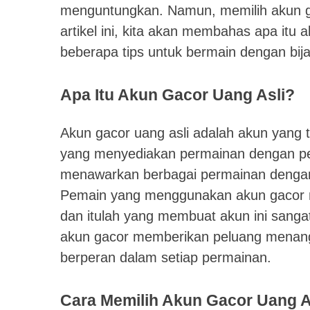
menguntungkan. Namun, memilih akun g
artikel ini, kita akan membahas apa itu
beberapa tips untuk bermain dengan bija
Apa Itu Akun Gacor Uang Asli?
Akun gacor uang asli adalah akun yang t
yang menyediakan permainan dengan pe
menawarkan berbagai permainan dengan
Pemain yang menggunakan akun gacor m
dan itulah yang membuat akun ini sanga
akun gacor memberikan peluang menang l
berperan dalam setiap permainan.
Cara Memilih Akun Gacor Uang A