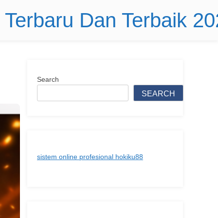
r Terbaru Dan Terbaik 2
Search
SEARCH
sistem online profesional hokiku88