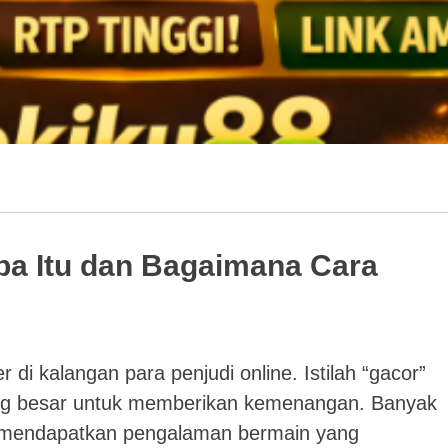
pa Itu dan Bagaimana Cara
 di kalangan para penjudi online. Istilah “gacor”
ang besar untuk memberikan kemenangan. Banyak
 mendapatkan pengalaman bermain yang