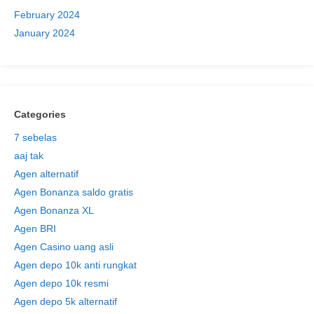
February 2024
January 2024
Categories
7 sebelas
aaj tak
Agen alternatif
Agen Bonanza saldo gratis
Agen Bonanza XL
Agen BRI
Agen Casino uang asli
Agen depo 10k anti rungkat
Agen depo 10k resmi
Agen depo 5k alternatif