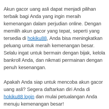
Akun gacor uang asli dapat menjadi pilihan
terbaik bagi Anda yang ingin meraih
kemenangan dalam perjudian online. Dengan
memilih akun gacor yang tepat, seperti yang
tersedia di
hokiku88
, Anda bisa meningkatkan
peluang untuk meraih kemenangan besar.
Selalu ingat untuk bermain dengan bijak, kelola
bankroll Anda, dan nikmati permainan dengan
penuh kesenangan.
Apakah Anda siap untuk mencoba akun gacor
uang asli? Segera daftarkan diri Anda di
hokiku88 login
dan mulai petualangan Anda
menuju kemenangan besar!