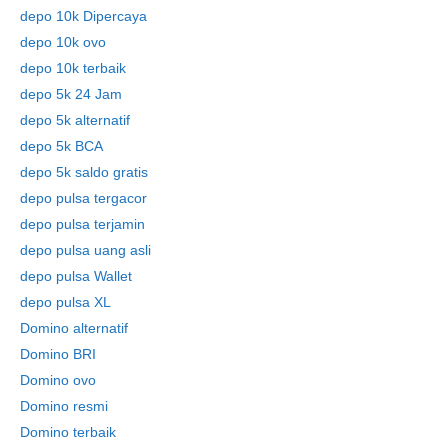
depo 10k Dipercaya
depo 10k ovo
depo 10k terbaik
depo 5k 24 Jam
depo 5k alternatif
depo 5k BCA
depo 5k saldo gratis
depo pulsa tergacor
depo pulsa terjamin
depo pulsa uang asli
depo pulsa Wallet
depo pulsa XL
Domino alternatif
Domino BRI
Domino ovo
Domino resmi
Domino terbaik