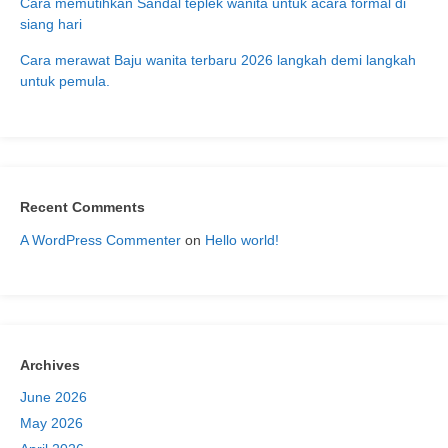
Cara memutihkan Sandal teplek wanita untuk acara formal di
siang hari
Cara merawat Baju wanita terbaru 2026 langkah demi langkah
untuk pemula.
Recent Comments
A WordPress Commenter
on
Hello world!
Archives
June 2026
May 2026