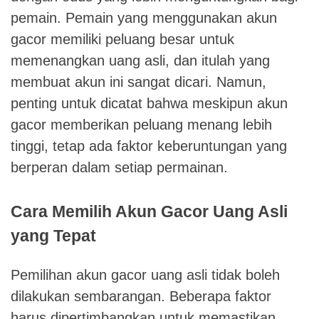
pemain. Pemain yang menggunakan akun
gacor memiliki peluang besar untuk
memenangkan uang asli, dan itulah yang
membuat akun ini sangat dicari. Namun,
penting untuk dicatat bahwa meskipun akun
gacor memberikan peluang menang lebih
tinggi, tetap ada faktor keberuntungan yang
berperan dalam setiap permainan.
Cara Memilih Akun Gacor Uang Asli
yang Tepat
Pemilihan akun gacor uang asli tidak boleh
dilakukan sembarangan. Beberapa faktor
harus dipertimbangkan untuk memastikan