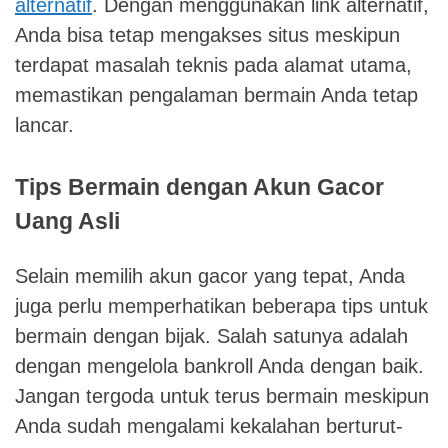
alternatif
. Dengan menggunakan link alternatif,
Anda bisa tetap mengakses situs meskipun
terdapat masalah teknis pada alamat utama,
memastikan pengalaman bermain Anda tetap
lancar.
Tips Bermain dengan Akun Gacor
Uang Asli
Selain memilih akun gacor yang tepat, Anda
juga perlu memperhatikan beberapa tips untuk
bermain dengan bijak. Salah satunya adalah
dengan mengelola bankroll Anda dengan baik.
Jangan tergoda untuk terus bermain meskipun
Anda sudah mengalami kekalahan berturut-