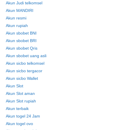
Akun Judi telkomsel
Akun MANDIRI
Akun resmi
Akun rupiah
Akun sbobet BNI
Akun sbobet BRI
Akun sbobet Qris
Akun sbobet uang asli
Akun sicbo telkomsel
Akun sicbo tergacor
Akun sicbo Wallet
Akun Slot
Akun Slot aman
Akun Slot rupiah
Akun terbaik
Akun togel 24 Jam
Akun togel ovo