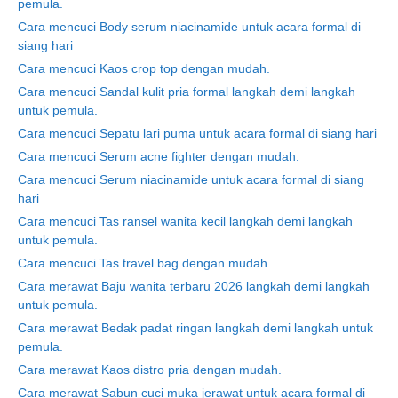
pemula.
Cara mencuci Body serum niacinamide untuk acara formal di
siang hari
Cara mencuci Kaos crop top dengan mudah.
Cara mencuci Sandal kulit pria formal langkah demi langkah
untuk pemula.
Cara mencuci Sepatu lari puma untuk acara formal di siang hari
Cara mencuci Serum acne fighter dengan mudah.
Cara mencuci Serum niacinamide untuk acara formal di siang
hari
Cara mencuci Tas ransel wanita kecil langkah demi langkah
untuk pemula.
Cara mencuci Tas travel bag dengan mudah.
Cara merawat Baju wanita terbaru 2026 langkah demi langkah
untuk pemula.
Cara merawat Bedak padat ringan langkah demi langkah untuk
pemula.
Cara merawat Kaos distro pria dengan mudah.
Cara merawat Sabun cuci muka jerawat untuk acara formal di