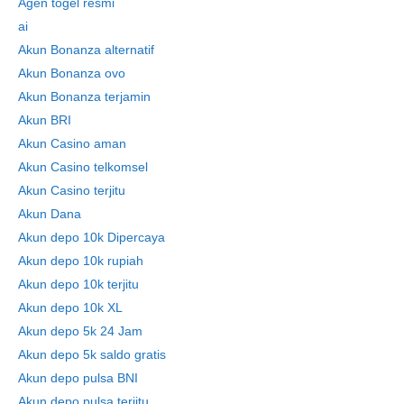
Agen togel resmi
ai
Akun Bonanza alternatif
Akun Bonanza ovo
Akun Bonanza terjamin
Akun BRI
Akun Casino aman
Akun Casino telkomsel
Akun Casino terjitu
Akun Dana
Akun depo 10k Dipercaya
Akun depo 10k rupiah
Akun depo 10k terjitu
Akun depo 10k XL
Akun depo 5k 24 Jam
Akun depo 5k saldo gratis
Akun depo pulsa BNI
Akun depo pulsa terjitu