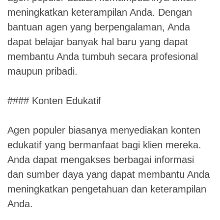
meningkatkan keterampilan Anda. Dengan
bantuan agen yang berpengalaman, Anda
dapat belajar banyak hal baru yang dapat
membantu Anda tumbuh secara profesional
maupun pribadi.
#### Konten Edukatif
Agen populer biasanya menyediakan konten
edukatif yang bermanfaat bagi klien mereka.
Anda dapat mengakses berbagai informasi
dan sumber daya yang dapat membantu Anda
meningkatkan pengetahuan dan keterampilan
Anda.