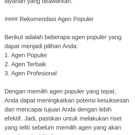
layanan yang ditawarkan.
#### Rekomendasi Agen Populer
Berikut adalah beberapa agen populer yang
dapat menjadi pilihan Anda:
1. Agen Populer
2. Agen Terbaik
3. Agen Profesional
Dengan memilih agen populer yang tepat,
Anda dapat meningkatkan potensi kesuksesan
dan mencapai tujuan Anda dengan lebih
efektif. Jadi, pastikan untuk melakukan riset
yang teliti sebelum memilih agen yang akan