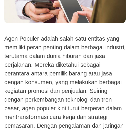
Agen Populer adalah salah satu entitas yang
memiliki peran penting dalam berbagai industri,
terutama dalam dunia hiburan dan jasa
perjalanan. Mereka diketahui sebagai
perantara antara pemilik barang atau jasa
dengan konsumen, yang melakukan berbagai
kegiatan promosi dan penjualan. Seiring
dengan perkembangan teknologi dan tren
pasar, agen populer kini turut berperan dalam
mentransformasi cara kerja dan strategi
pemasaran. Dengan pengalaman dan jaringan