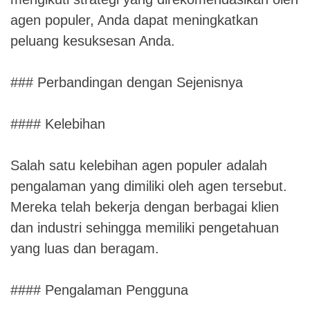
agen populer, Anda dapat meningkatkan
peluang kesuksesan Anda.
### Perbandingan dengan Sejenisnya
#### Kelebihan
Salah satu kelebihan agen populer adalah
pengalaman yang dimiliki oleh agen tersebut.
Mereka telah bekerja dengan berbagai klien
dan industri sehingga memiliki pengetahuan
yang luas dan beragam.
#### Pengalaman Pengguna