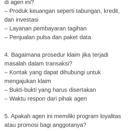
di agen ini?
– Produk keuangan seperti tabungan, kredit,
dan investasi
– Layanan pembayaran tagihan
– Penjualan pulsa dan paket data
4. Bagaimana prosedur klaim jika terjadi
masalah dalam transaksi?
– Kontak yang dapat dihubungi untuk
mengajukan klaim
– Bukti-bukti yang harus disertakan
– Waktu respon dari pihak agen
5. Apakah agen ini memiliki program loyalitas
atau promosi bagi anggotanya?