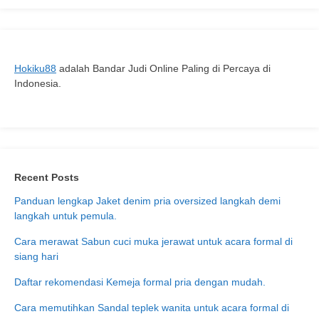
Hokiku88
adalah Bandar Judi Online Paling di Percaya di
Indonesia.
Recent Posts
Panduan lengkap Jaket denim pria oversized langkah demi
langkah untuk pemula.
Cara merawat Sabun cuci muka jerawat untuk acara formal di
siang hari
Daftar rekomendasi Kemeja formal pria dengan mudah.
Cara memutihkan Sandal teplek wanita untuk acara formal di