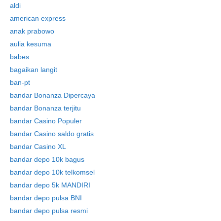
aldi
american express
anak prabowo
aulia kesuma
babes
bagaikan langit
ban-pt
bandar Bonanza Dipercaya
bandar Bonanza terjitu
bandar Casino Populer
bandar Casino saldo gratis
bandar Casino XL
bandar depo 10k bagus
bandar depo 10k telkomsel
bandar depo 5k MANDIRI
bandar depo pulsa BNI
bandar depo pulsa resmi