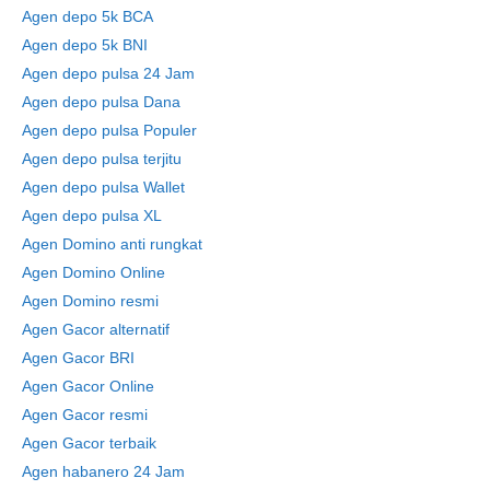
Agen depo 5k BCA
Agen depo 5k BNI
Agen depo pulsa 24 Jam
Agen depo pulsa Dana
Agen depo pulsa Populer
Agen depo pulsa terjitu
Agen depo pulsa Wallet
Agen depo pulsa XL
Agen Domino anti rungkat
Agen Domino Online
Agen Domino resmi
Agen Gacor alternatif
Agen Gacor BRI
Agen Gacor Online
Agen Gacor resmi
Agen Gacor terbaik
Agen habanero 24 Jam