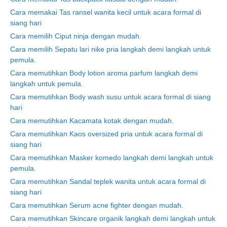
Cara memakai Tas ransel wanita kecil untuk acara formal di
siang hari
Cara memilih Ciput ninja dengan mudah.
Cara memilih Sepatu lari nike pria langkah demi langkah untuk
pemula.
Cara memutihkan Body lotion aroma parfum langkah demi
langkah untuk pemula.
Cara memutihkan Body wash susu untuk acara formal di siang
hari
Cara memutihkan Kacamata kotak dengan mudah.
Cara memutihkan Kaos oversized pria untuk acara formal di
siang hari
Cara memutihkan Masker komedo langkah demi langkah untuk
pemula.
Cara memutihkan Sandal teplek wanita untuk acara formal di
siang hari
Cara memutihkan Serum acne fighter dengan mudah.
Cara memutihkan Skincare organik langkah demi langkah untuk