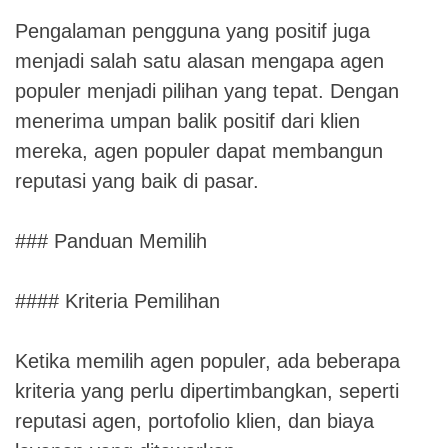
Pengalaman pengguna yang positif juga
menjadi salah satu alasan mengapa agen
populer menjadi pilihan yang tepat. Dengan
menerima umpan balik positif dari klien
mereka, agen populer dapat membangun
reputasi yang baik di pasar.
### Panduan Memilih
#### Kriteria Pemilihan
Ketika memilih agen populer, ada beberapa
kriteria yang perlu dipertimbangkan, seperti
reputasi agen, portofolio klien, dan biaya