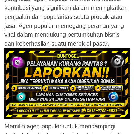
kontribusi yang signifikan dalam meningkatkan
penjualan dan popularitas suatu produk atau
jasa. Agen populer memegang peranan yang
vital dalam mendukung pertumbuhan bisnis
dan keberhasilan suatu merek di pasar.
Memilih agen populer untuk mendampingi