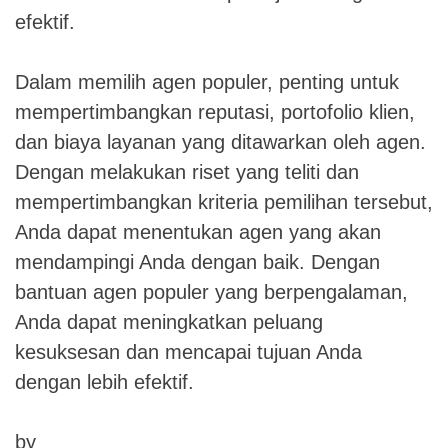
efektif.
Dalam memilih agen populer, penting untuk
mempertimbangkan reputasi, portofolio klien,
dan biaya layanan yang ditawarkan oleh agen.
Dengan melakukan riset yang teliti dan
mempertimbangkan kriteria pemilihan tersebut,
Anda dapat menentukan agen yang akan
mendampingi Anda dengan baik. Dengan
bantuan agen populer yang berpengalaman,
Anda dapat meningkatkan peluang
kesuksesan dan mencapai tujuan Anda
dengan lebih efektif.
by