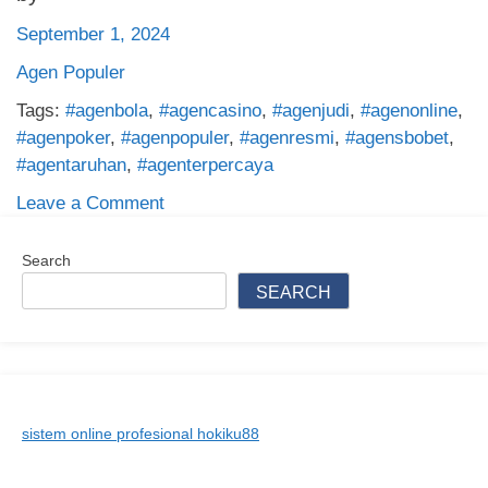
September 1, 2024
Agen Populer
Tags:
#agenbola
,
#agencasino
,
#agenjudi
,
#agenonline
,
#agenpoker
,
#agenpopuler
,
#agenresmi
,
#agensbobet
,
#agentaruhan
,
#agenterpercaya
on
Leave a Comment
Daftar
Agen
Search
Populer
SEARCH
untuk
Anda
sistem online profesional hokiku88