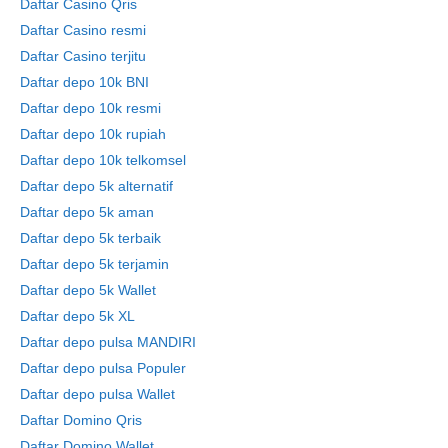
Daftar Casino Qris
Daftar Casino resmi
Daftar Casino terjitu
Daftar depo 10k BNI
Daftar depo 10k resmi
Daftar depo 10k rupiah
Daftar depo 10k telkomsel
Daftar depo 5k alternatif
Daftar depo 5k aman
Daftar depo 5k terbaik
Daftar depo 5k terjamin
Daftar depo 5k Wallet
Daftar depo 5k XL
Daftar depo pulsa MANDIRI
Daftar depo pulsa Populer
Daftar depo pulsa Wallet
Daftar Domino Qris
Daftar Domino Wallet