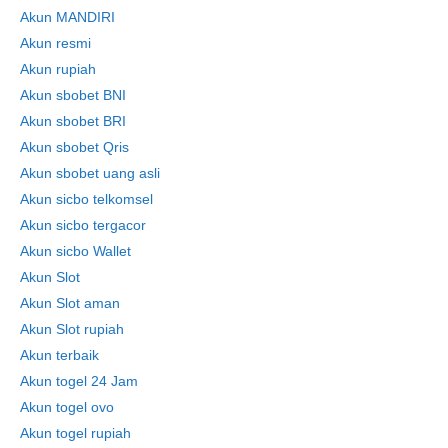
Akun MANDIRI
Akun resmi
Akun rupiah
Akun sbobet BNI
Akun sbobet BRI
Akun sbobet Qris
Akun sbobet uang asli
Akun sicbo telkomsel
Akun sicbo tergacor
Akun sicbo Wallet
Akun Slot
Akun Slot aman
Akun Slot rupiah
Skip
Akun terbaik
to
Akun togel 24 Jam
content
Akun togel ovo
Akun togel rupiah