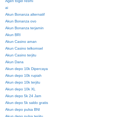
Agen togel resmi
ai
Akun Bonanza alternatif
Akun Bonanza ovo
Akun Bonanza terjamin
Akun BRI
Akun Casino aman
Akun Casino telkomsel
Akun Casino terjitu
Akun Dana
Akun depo 10k Dipercaya
Akun depo 10k rupiah
Akun depo 10k terjitu
Akun depo 10k XL
Akun depo 5k 24 Jam
Akun depo 5k saldo gratis
Akun depo pulsa BNI
Akun depo pulsa terjitu