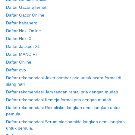
Daftar Gacor alternatif
Daftar Gacor Online
Daftar habanero
Daftar Hoki Online
Daftar Hoki XL
Daftar Jackpot XL
Daftar MANDIRI
Daftar Online
Daftar ovo
Daftar rekomendasi Jaket bomber pria untuk acara formal di
siang hari
Daftar rekomendasi Jam tangan rantai pria dengan mudah.
Daftar rekomendasi Kemeja formal pria dengan mudah.
Daftar rekomendasi Rok plisket langkah demi langkah untuk
pemula.
Daftar rekomendasi Serum niacinamide langkah demi langkah
untuk pemula.