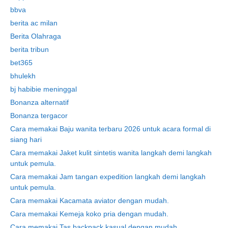
bbva
berita ac milan
Berita Olahraga
berita tribun
bet365
bhulekh
bj habibie meninggal
Bonanza alternatif
Bonanza tergacor
Cara memakai Baju wanita terbaru 2026 untuk acara formal di
siang hari
Cara memakai Jaket kulit sintetis wanita langkah demi langkah
untuk pemula.
Cara memakai Jam tangan expedition langkah demi langkah
untuk pemula.
Cara memakai Kacamata aviator dengan mudah.
Cara memakai Kemeja koko pria dengan mudah.
Cara memakai Tas backpack kasual dengan mudah.