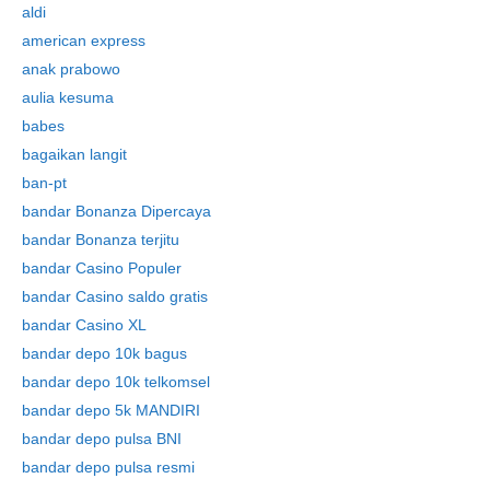
aldi
american express
anak prabowo
aulia kesuma
babes
bagaikan langit
ban-pt
bandar Bonanza Dipercaya
bandar Bonanza terjitu
bandar Casino Populer
bandar Casino saldo gratis
bandar Casino XL
bandar depo 10k bagus
bandar depo 10k telkomsel
bandar depo 5k MANDIRI
bandar depo pulsa BNI
bandar depo pulsa resmi