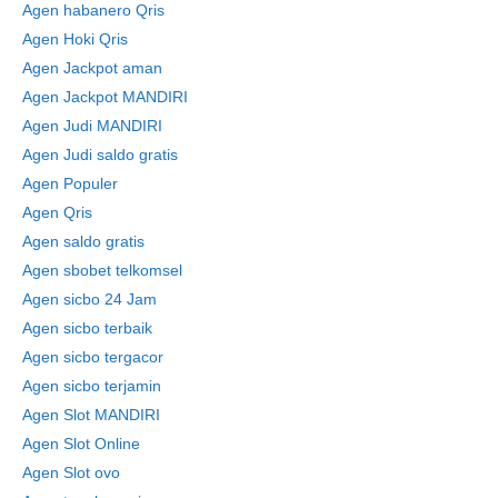
Agen habanero Qris
Agen Hoki Qris
Agen Jackpot aman
Agen Jackpot MANDIRI
Agen Judi MANDIRI
Agen Judi saldo gratis
Agen Populer
Agen Qris
Agen saldo gratis
Agen sbobet telkomsel
Agen sicbo 24 Jam
Agen sicbo terbaik
Agen sicbo tergacor
Agen sicbo terjamin
Agen Slot MANDIRI
Agen Slot Online
Agen Slot ovo