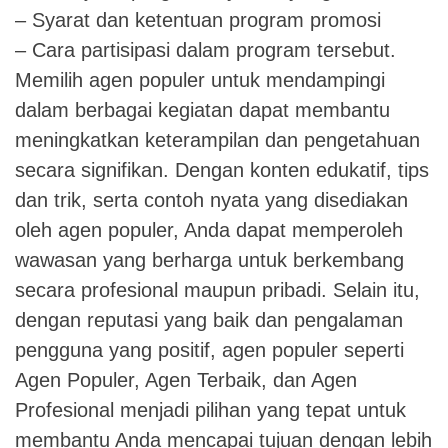
– Syarat dan ketentuan program promosi
– Cara partisipasi dalam program tersebut.
Memilih agen populer untuk mendampingi
dalam berbagai kegiatan dapat membantu
meningkatkan keterampilan dan pengetahuan
secara signifikan. Dengan konten edukatif, tips
dan trik, serta contoh nyata yang disediakan
oleh agen populer, Anda dapat memperoleh
wawasan yang berharga untuk berkembang
secara profesional maupun pribadi. Selain itu,
dengan reputasi yang baik dan pengalaman
pengguna yang positif, agen populer seperti
Agen Populer, Agen Terbaik, dan Agen
Profesional menjadi pilihan yang tepat untuk
membantu Anda mencapai tujuan dengan lebih