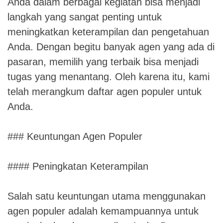
Anda dalam berbagai kegiatan bisa menjadi
langkah yang sangat penting untuk
meningkatkan keterampilan dan pengetahuan
Anda. Dengan begitu banyak agen yang ada di
pasaran, memilih yang terbaik bisa menjadi
tugas yang menantang. Oleh karena itu, kami
telah merangkum daftar agen populer untuk
Anda.
### Keuntungan Agen Populer
#### Peningkatan Keterampilan
Salah satu keuntungan utama menggunakan
agen populer adalah kemampuannya untuk