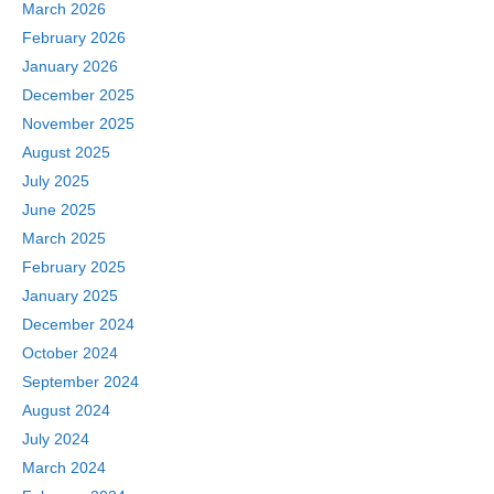
March 2026
February 2026
January 2026
December 2025
November 2025
August 2025
July 2025
June 2025
March 2025
February 2025
January 2025
December 2024
October 2024
September 2024
August 2024
July 2024
March 2024