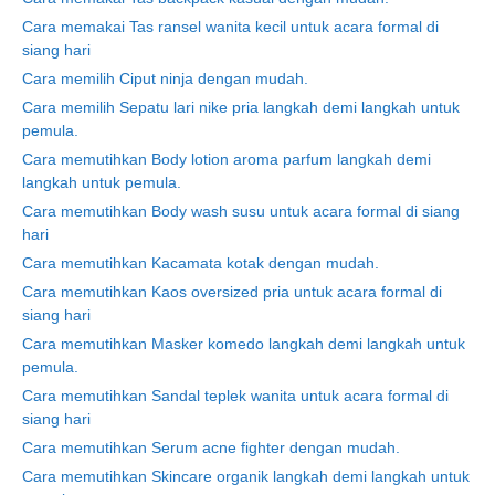
Cara memakai Tas ransel wanita kecil untuk acara formal di
siang hari
Cara memilih Ciput ninja dengan mudah.
Cara memilih Sepatu lari nike pria langkah demi langkah untuk
pemula.
Cara memutihkan Body lotion aroma parfum langkah demi
langkah untuk pemula.
Cara memutihkan Body wash susu untuk acara formal di siang
hari
Cara memutihkan Kacamata kotak dengan mudah.
Cara memutihkan Kaos oversized pria untuk acara formal di
siang hari
Cara memutihkan Masker komedo langkah demi langkah untuk
pemula.
Cara memutihkan Sandal teplek wanita untuk acara formal di
siang hari
Cara memutihkan Serum acne fighter dengan mudah.
Cara memutihkan Skincare organik langkah demi langkah untuk