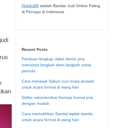
Hokiku88
adalah Bandar Judi Online Paling
di Percaya di Indonesia.
judi
Recent Posts
rus
Panduan lengkap Jaket denim pria
oversized langkah demi langkah untuk
pemula.
Cara merawat Sabun cuci muka jerawat
o
untuk acara formal di siang hari
tikan
Daftar rekomendasi Kemeja formal pria
dengan mudah.
Cara memutihkan Sandal teplek wanita
untuk acara formal di siang hari