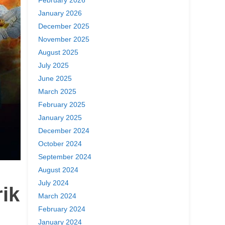
January 2026
December 2025
November 2025
August 2025
July 2025
June 2025
March 2025
February 2025
January 2025
December 2024
October 2024
September 2024
August 2024
July 2024
ik
March 2024
February 2024
January 2024