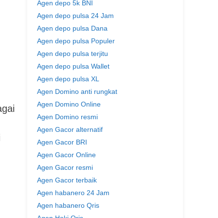
Agen depo 5k BNI
Agen depo pulsa 24 Jam
Agen depo pulsa Dana
Agen depo pulsa Populer
Agen depo pulsa terjitu
Agen depo pulsa Wallet
Agen depo pulsa XL
Agen Domino anti rungkat
Agen Domino Online
agai
Agen Domino resmi
Agen Gacor alternatif
i
Agen Gacor BRI
Agen Gacor Online
Agen Gacor resmi
Agen Gacor terbaik
Agen habanero 24 Jam
Agen habanero Qris