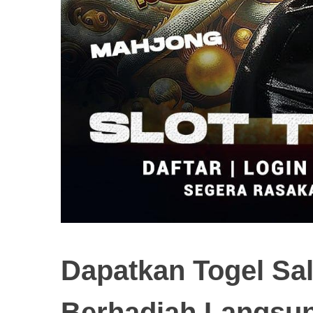
Dapatkan Togel Sa
Berhadiah Langsu