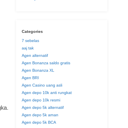
Categories
7 sebelas
aaj tak
Agen alternatif
Agen Bonanza saldo gratis
Agen Bonanza XL
Agen BRI
Agen Casino uang asli
Agen depo 10k anti rungkat
Agen depo 10k resmi
gka.
Agen depo 5k alternatif
Agen depo 5k aman
Agen depo 5k BCA