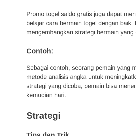
Promo togel saldo gratis juga dapat men
belajar cara bermain togel dengan bai
mengembangkan strategi bermain yang e
Contoh:
Sebagai contoh, seorang pemain yang m
metode analisis angka untuk meningka
strategi yang dicoba, pemain bisa menen
kemudian hari.
Strategi
Tips dan Trik