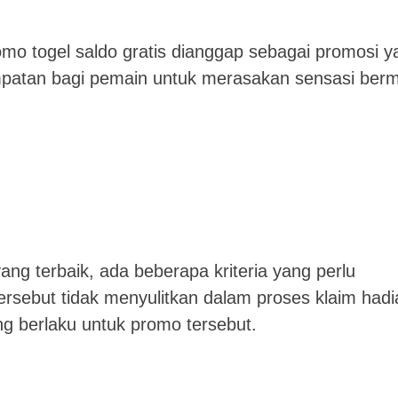
o togel saldo gratis dianggap sebagai promosi y
atan bagi pemain untuk merasakan sensasi berm
ang terbaik, ada beberapa kriteria yang perlu
ersebut tidak menyulitkan dalam proses klaim hadi
ng berlaku untuk promo tersebut.