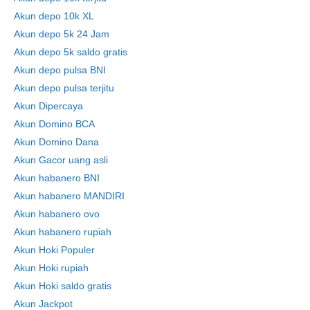
Akun depo 10k XL
Akun depo 5k 24 Jam
Akun depo 5k saldo gratis
Akun depo pulsa BNI
Akun depo pulsa terjitu
Akun Dipercaya
Akun Domino BCA
Akun Domino Dana
Akun Gacor uang asli
Akun habanero BNI
Akun habanero MANDIRI
Akun habanero ovo
Akun habanero rupiah
Akun Hoki Populer
Akun Hoki rupiah
Akun Hoki saldo gratis
Akun Jackpot