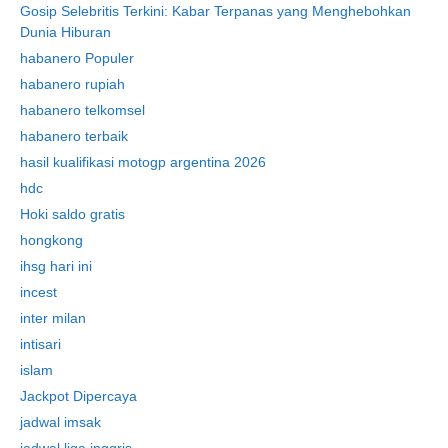
Gosip Selebritis Terkini: Kabar Terpanas yang Menghebohkan
Dunia Hiburan
habanero Populer
habanero rupiah
habanero telkomsel
habanero terbaik
hasil kualifikasi motogp argentina 2026
hdc
Hoki saldo gratis
hongkong
ihsg hari ini
incest
inter milan
intisari
islam
Jackpot Dipercaya
jadwal imsak