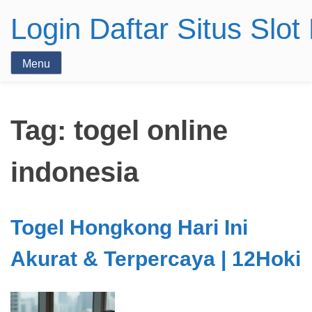
Login Daftar Situs Slo
Menu
Tag:
togel online
indonesia
Togel Hongkong Hari Ini
Akurat & Terpercaya | 12Hoki