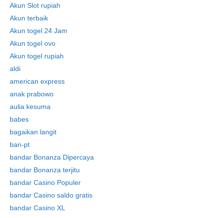
Akun Slot rupiah
Akun terbaik
Akun togel 24 Jam
Akun togel ovo
Akun togel rupiah
aldi
american express
anak prabowo
aulia kesuma
babes
bagaikan langit
ban-pt
bandar Bonanza Dipercaya
bandar Bonanza terjitu
bandar Casino Populer
bandar Casino saldo gratis
bandar Casino XL