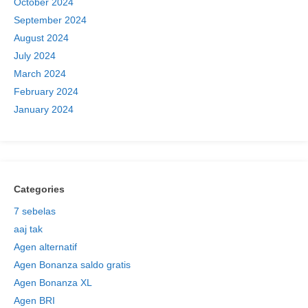
October 2024
September 2024
August 2024
July 2024
March 2024
February 2024
January 2024
Categories
7 sebelas
aaj tak
Agen alternatif
Agen Bonanza saldo gratis
Agen Bonanza XL
Agen BRI