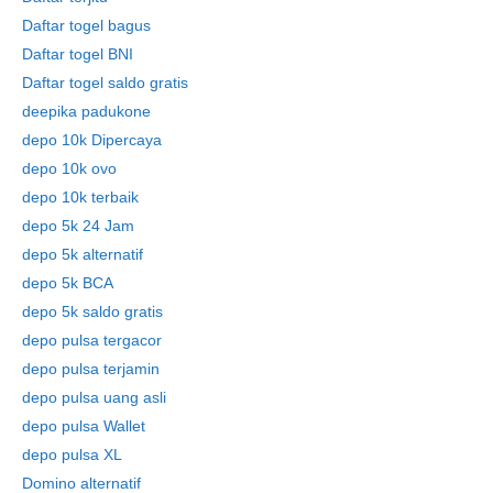
Daftar togel bagus
Daftar togel BNI
Daftar togel saldo gratis
deepika padukone
depo 10k Dipercaya
depo 10k ovo
depo 10k terbaik
depo 5k 24 Jam
depo 5k alternatif
depo 5k BCA
depo 5k saldo gratis
depo pulsa tergacor
depo pulsa terjamin
depo pulsa uang asli
depo pulsa Wallet
depo pulsa XL
Domino alternatif