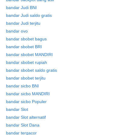
content
bandar Judi BNI
bandar Judi saldo gratis
bandar Judi terjitu
bandar ovo
bandar sbobet bagus
bandar sbobet BRI
bandar sbobet MANDIRI
bandar sbobet rupiah
bandar sbobet saldo gratis
bandar sbobet terjitu
bandar sicbo BNI
bandar sicbo MANDIRI
bandar sicbo Populer
bandar Slot
bandar Slot alternatif
bandar Slot Dana
bandar tergacor