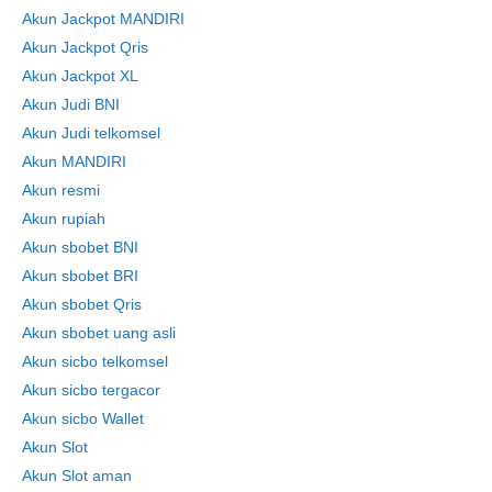
Akun Jackpot MANDIRI
Akun Jackpot Qris
Akun Jackpot XL
Akun Judi BNI
Akun Judi telkomsel
Akun MANDIRI
Akun resmi
Akun rupiah
Akun sbobet BNI
Akun sbobet BRI
Akun sbobet Qris
Akun sbobet uang asli
Akun sicbo telkomsel
Akun sicbo tergacor
Akun sicbo Wallet
Akun Slot
Akun Slot aman