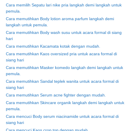
Cara memilih Sepatu lari nike pria langkah demi langkah untuk
pemula.
Cara memutihkan Body lotion aroma parfum langkah demi
langkah untuk pemula.
Cara memutihkan Body wash susu untuk acara formal di siang
hari
Cara memutihkan Kacamata kotak dengan mudah.
Cara memutihkan Kaos oversized pria untuk acara formal di
siang hari
Cara memutihkan Masker komedo langkah demi langkah untuk
pemula.
Cara memutihkan Sandal teplek wanita untuk acara formal di
siang hari
Cara memutihkan Serum acne fighter dengan mudah.
Cara memutihkan Skincare organik langkah demi langkah untuk
pemula.
Cara mencuci Body serum niacinamide untuk acara formal di
siang hari
Cara mencuci Kaos crop top dengan mudah.