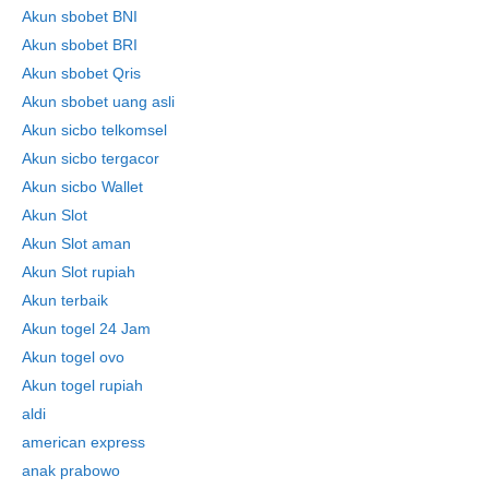
Akun sbobet BNI
Akun sbobet BRI
Akun sbobet Qris
Akun sbobet uang asli
Akun sicbo telkomsel
Akun sicbo tergacor
Akun sicbo Wallet
Akun Slot
Akun Slot aman
Akun Slot rupiah
Akun terbaik
Akun togel 24 Jam
Skip
Akun togel ovo
to
Akun togel rupiah
content
aldi
american express
anak prabowo