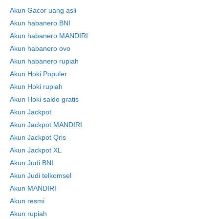
Akun Gacor uang asli
Akun habanero BNI
Akun habanero MANDIRI
Akun habanero ovo
Akun habanero rupiah
Akun Hoki Populer
Akun Hoki rupiah
Akun Hoki saldo gratis
Akun Jackpot
Akun Jackpot MANDIRI
Akun Jackpot Qris
Akun Jackpot XL
Akun Judi BNI
Akun Judi telkomsel
Akun MANDIRI
Akun resmi
Akun rupiah