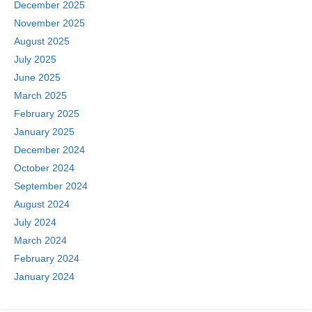
December 2025
November 2025
August 2025
July 2025
June 2025
March 2025
February 2025
January 2025
December 2024
October 2024
September 2024
August 2024
July 2024
March 2024
February 2024
January 2024