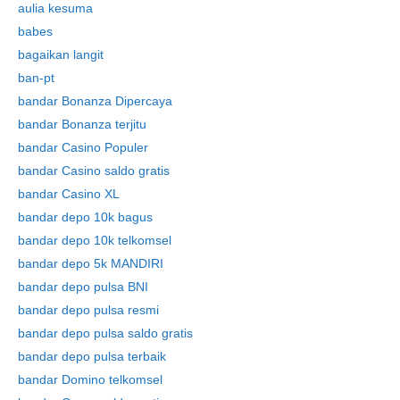
aulia kesuma
babes
bagaikan langit
ban-pt
bandar Bonanza Dipercaya
bandar Bonanza terjitu
bandar Casino Populer
bandar Casino saldo gratis
bandar Casino XL
bandar depo 10k bagus
bandar depo 10k telkomsel
bandar depo 5k MANDIRI
bandar depo pulsa BNI
bandar depo pulsa resmi
bandar depo pulsa saldo gratis
bandar depo pulsa terbaik
bandar Domino telkomsel