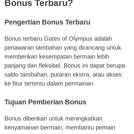
Bonus Terbaru?
Pengertian Bonus Terbaru
Bonus terbaru Gates of Olympus adalah
penawaran tambahan yang dirancang untuk
memberikan kesempatan bermain lebih
panjang dan fleksibel. Bonus ini dapat berupa
saldo tambahan, putaran ekstra, atau akses
ke fitur tertentu dalam permainan.
Tujuan Pemberian Bonus
Bonus diberikan untuk meningkatkan
kenyamanan bermain, membantu pemain