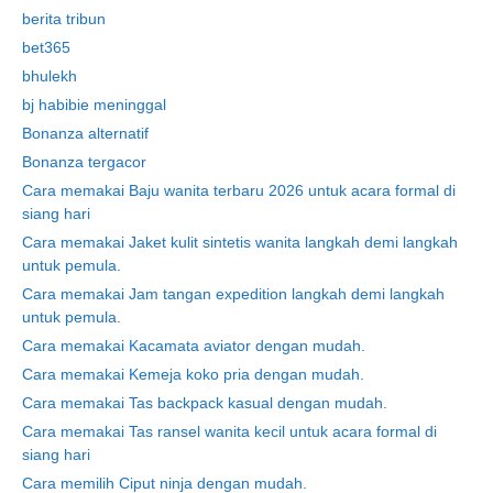
berita tribun
bet365
bhulekh
bj habibie meninggal
Bonanza alternatif
Bonanza tergacor
Cara memakai Baju wanita terbaru 2026 untuk acara formal di
siang hari
Cara memakai Jaket kulit sintetis wanita langkah demi langkah
untuk pemula.
Cara memakai Jam tangan expedition langkah demi langkah
untuk pemula.
Cara memakai Kacamata aviator dengan mudah.
Cara memakai Kemeja koko pria dengan mudah.
Cara memakai Tas backpack kasual dengan mudah.
Cara memakai Tas ransel wanita kecil untuk acara formal di
siang hari
Cara memilih Ciput ninja dengan mudah.