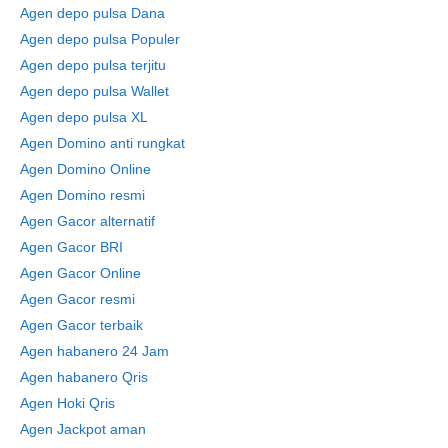
Agen depo pulsa Dana
Agen depo pulsa Populer
Agen depo pulsa terjitu
Agen depo pulsa Wallet
Agen depo pulsa XL
Agen Domino anti rungkat
Agen Domino Online
Agen Domino resmi
Agen Gacor alternatif
Agen Gacor BRI
Agen Gacor Online
Agen Gacor resmi
Agen Gacor terbaik
Agen habanero 24 Jam
Agen habanero Qris
Agen Hoki Qris
Agen Jackpot aman