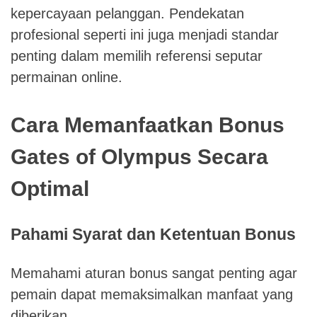
kepercayaan pelanggan. Pendekatan
profesional seperti ini juga menjadi standar
penting dalam memilih referensi seputar
permainan online.
Cara Memanfaatkan Bonus
Gates of Olympus Secara
Optimal
Pahami Syarat dan Ketentuan Bonus
Memahami aturan bonus sangat penting agar
pemain dapat memaksimalkan manfaat yang
diberikan.