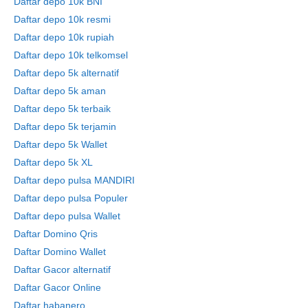
Daftar depo 10k BNI
Daftar depo 10k resmi
Daftar depo 10k rupiah
Daftar depo 10k telkomsel
Daftar depo 5k alternatif
Daftar depo 5k aman
Daftar depo 5k terbaik
Daftar depo 5k terjamin
Daftar depo 5k Wallet
Daftar depo 5k XL
Daftar depo pulsa MANDIRI
Daftar depo pulsa Populer
Daftar depo pulsa Wallet
Daftar Domino Qris
Daftar Domino Wallet
Daftar Gacor alternatif
Daftar Gacor Online
Daftar habanero