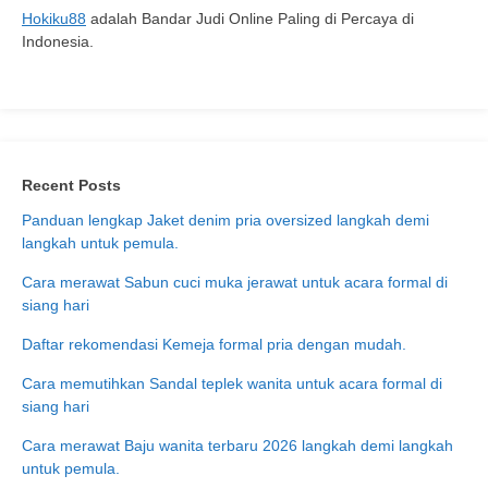
Hokiku88
adalah Bandar Judi Online Paling di Percaya di
Indonesia.
Recent Posts
Panduan lengkap Jaket denim pria oversized langkah demi
langkah untuk pemula.
Cara merawat Sabun cuci muka jerawat untuk acara formal di
siang hari
Daftar rekomendasi Kemeja formal pria dengan mudah.
Cara memutihkan Sandal teplek wanita untuk acara formal di
siang hari
Cara merawat Baju wanita terbaru 2026 langkah demi langkah
untuk pemula.