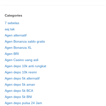
Categories
7 sebelas
aaj tak
Agen alternatif
Agen Bonanza saldo gratis
Agen Bonanza XL
Agen BRI
Agen Casino uang asli
Agen depo 10k anti rungkat
Agen depo 10k resmi
Agen depo 5k alternatif
Agen depo 5k aman
Agen depo 5k BCA
Agen depo 5k BNI
Agen depo pulsa 24 Jam