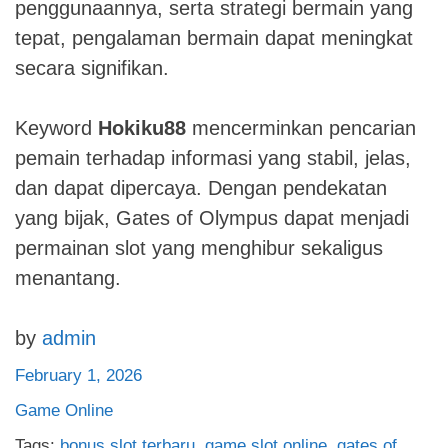
penggunaannya, serta strategi bermain yang
tepat, pengalaman bermain dapat meningkat
secara signifikan.
Keyword
Hokiku88
mencerminkan pencarian
pemain terhadap informasi yang stabil, jelas,
dan dapat dipercaya. Dengan pendekatan
yang bijak, Gates of Olympus dapat menjadi
permainan slot yang menghibur sekaligus
menantang.
by
admin
February 1, 2026
Game Online
Tags:
bonus slot terbaru
,
game slot online
,
gates of