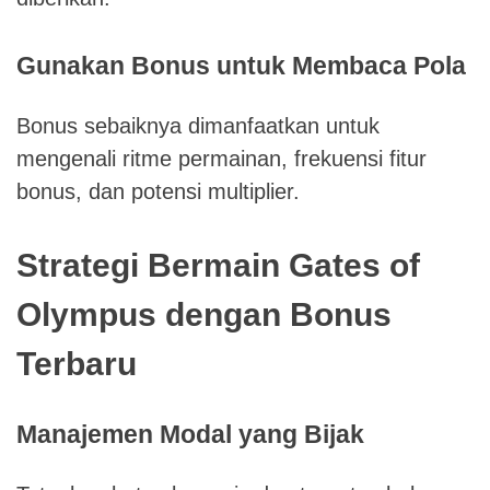
Gunakan Bonus untuk Membaca Pola
Bonus sebaiknya dimanfaatkan untuk
mengenali ritme permainan, frekuensi fitur
bonus, dan potensi multiplier.
Strategi Bermain Gates of
Olympus dengan Bonus
Terbaru
Manajemen Modal yang Bijak