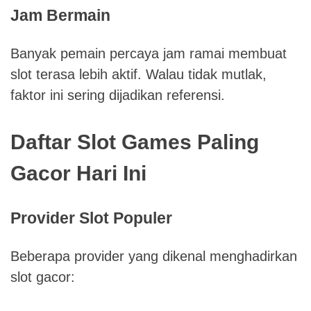
Jam Bermain
Banyak pemain percaya jam ramai membuat
slot terasa lebih aktif. Walau tidak mutlak,
faktor ini sering dijadikan referensi.
Daftar Slot Games Paling
Gacor Hari Ini
Provider Slot Populer
Beberapa provider yang dikenal menghadirkan
slot gacor: