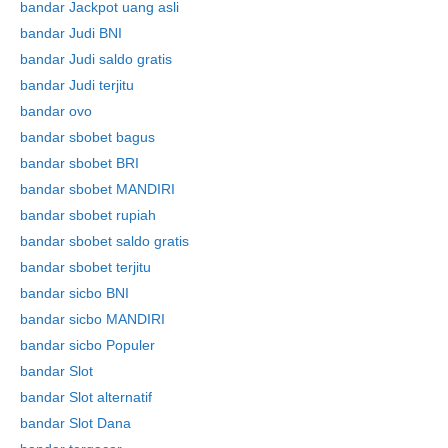
bandar Jackpot uang asli
bandar Judi BNI
bandar Judi saldo gratis
bandar Judi terjitu
bandar ovo
bandar sbobet bagus
bandar sbobet BRI
bandar sbobet MANDIRI
Skip
bandar sbobet rupiah
to
content
bandar sbobet saldo gratis
bandar sbobet terjitu
bandar sicbo BNI
bandar sicbo MANDIRI
bandar sicbo Populer
bandar Slot
bandar Slot alternatif
bandar Slot Dana