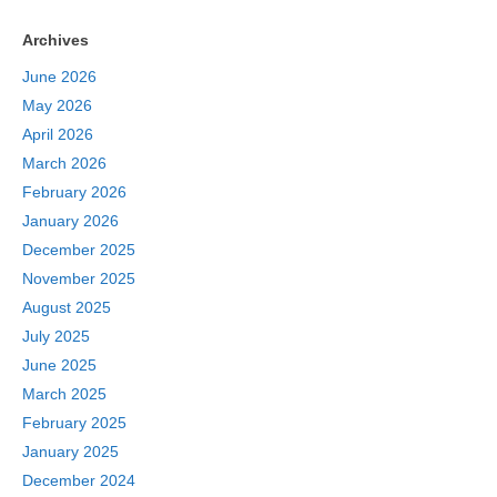
Archives
June 2026
May 2026
April 2026
March 2026
February 2026
January 2026
December 2025
November 2025
August 2025
July 2025
June 2025
March 2025
February 2025
January 2025
December 2024