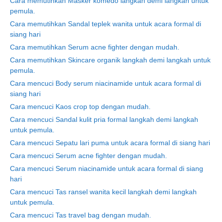
Cara memutihkan Masker komedo langkah demi langkah untuk
pemula.
Cara memutihkan Sandal teplek wanita untuk acara formal di
siang hari
Cara memutihkan Serum acne fighter dengan mudah.
Cara memutihkan Skincare organik langkah demi langkah untuk
pemula.
Cara mencuci Body serum niacinamide untuk acara formal di
siang hari
Cara mencuci Kaos crop top dengan mudah.
Cara mencuci Sandal kulit pria formal langkah demi langkah
untuk pemula.
Cara mencuci Sepatu lari puma untuk acara formal di siang hari
Cara mencuci Serum acne fighter dengan mudah.
Cara mencuci Serum niacinamide untuk acara formal di siang
hari
Cara mencuci Tas ransel wanita kecil langkah demi langkah
untuk pemula.
Cara mencuci Tas travel bag dengan mudah.