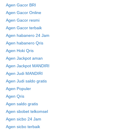
Agen Gacor BRI
Agen Gacor Online
Agen Gacor resmi
Agen Gacor terbaik
Agen habanero 24 Jam
Agen habanero Qris
Agen Hoki Qris
Agen Jackpot aman
Agen Jackpot MANDIRI
Agen Judi MANDIRI
Agen Judi saldo gratis
Agen Populer
Agen Qris
Agen saldo gratis
Agen sbobet telkomsel
Agen sicbo 24 Jam
Agen sicbo terbaik