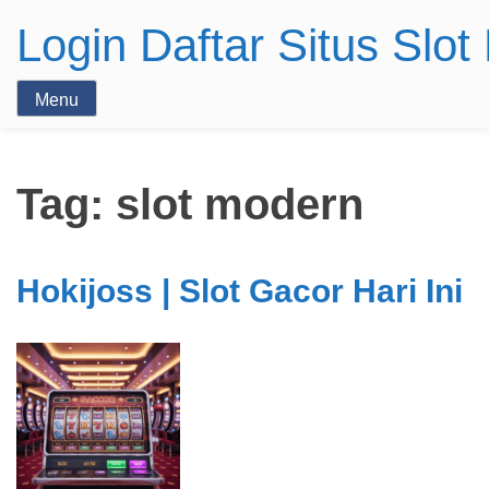
Login Daftar Situs Slo
Menu
Tag:
slot modern
Hokijoss | Slot Gacor Hari Ini