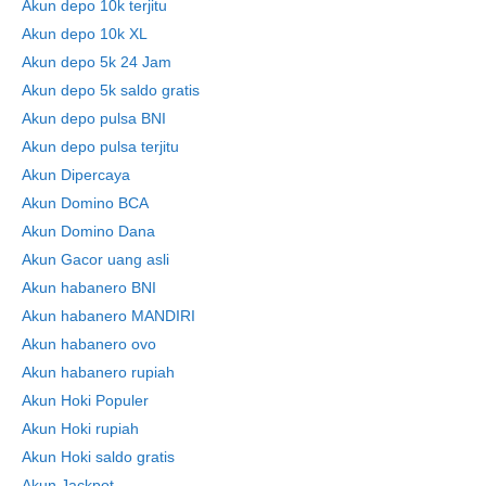
Akun depo 10k terjitu
Akun depo 10k XL
Akun depo 5k 24 Jam
Akun depo 5k saldo gratis
Akun depo pulsa BNI
Akun depo pulsa terjitu
Akun Dipercaya
Akun Domino BCA
Akun Domino Dana
Akun Gacor uang asli
Akun habanero BNI
Akun habanero MANDIRI
Akun habanero ovo
Akun habanero rupiah
Akun Hoki Populer
Akun Hoki rupiah
Akun Hoki saldo gratis
Akun Jackpot