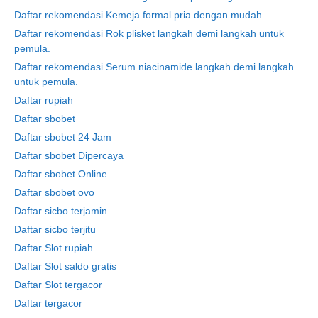
Daftar rekomendasi Kemeja formal pria dengan mudah.
Daftar rekomendasi Rok plisket langkah demi langkah untuk
pemula.
Daftar rekomendasi Serum niacinamide langkah demi langkah
untuk pemula.
Daftar rupiah
Daftar sbobet
Daftar sbobet 24 Jam
Daftar sbobet Dipercaya
Daftar sbobet Online
Daftar sbobet ovo
Daftar sicbo terjamin
Daftar sicbo terjitu
Daftar Slot rupiah
Daftar Slot saldo gratis
Daftar Slot tergacor
Daftar tergacor