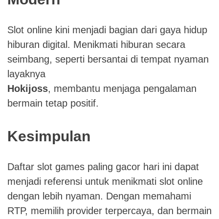
Slot online kini menjadi bagian dari gaya hidup
hiburan digital. Menikmati hiburan secara
seimbang, seperti bersantai di tempat nyaman
layaknya
Hokijoss
, membantu menjaga pengalaman
bermain tetap positif.
Kesimpulan
Daftar slot games paling gacor hari ini dapat
menjadi referensi untuk menikmati slot online
dengan lebih nyaman. Dengan memahami
RTP, memilih provider terpercaya, dan bermain