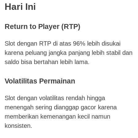
Hari Ini
Return to Player (RTP)
Slot dengan RTP di atas 96% lebih disukai
karena peluang jangka panjang lebih stabil dan
saldo bisa bertahan lebih lama.
Volatilitas Permainan
Slot dengan volatilitas rendah hingga
menengah sering dianggap gacor karena
memberikan kemenangan kecil namun
konsisten.