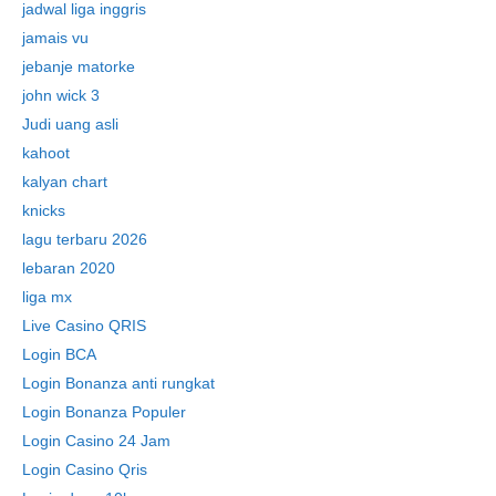
jadwal liga inggris
jamais vu
jebanje matorke
john wick 3
Judi uang asli
kahoot
kalyan chart
knicks
lagu terbaru 2026
lebaran 2020
liga mx
Live Casino QRIS
Login BCA
Login Bonanza anti rungkat
Login Bonanza Populer
Login Casino 24 Jam
Login Casino Qris