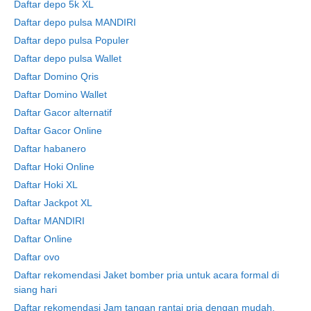
Daftar depo 5k XL
Daftar depo pulsa MANDIRI
Daftar depo pulsa Populer
Daftar depo pulsa Wallet
Daftar Domino Qris
Daftar Domino Wallet
Daftar Gacor alternatif
Daftar Gacor Online
Daftar habanero
Daftar Hoki Online
Daftar Hoki XL
Daftar Jackpot XL
Daftar MANDIRI
Daftar Online
Daftar ovo
Daftar rekomendasi Jaket bomber pria untuk acara formal di
siang hari
Daftar rekomendasi Jam tangan rantai pria dengan mudah.