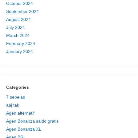
October 2024
September 2024
August 2024
July 2024
March 2024
February 2024
January 2024
Categories
7 sebelas
aaj tak
Agen alternatif
Agen Bonanza saldo gratis
Agen Bonanza XL
Agen BRI