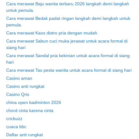
Cara merawat Baju wanita terbaru 2026 langkah demi langkah
untuk pemula.
Cara merawat Bedak padat ringan langkah demi langkah untuk
pemula.
Cara merawat Kaos distro pria dengan mudah.
Cara merawat Sabun cuci muka jerawat untuk acara formal di
siang hari
Cara merawat Sandal pria kekinian untuk acara formal di siang
hari
Cara merawat Tas pesta wanita untuk acara formal di siang hari
Casino aman
Casino anti rungkat
Casino Qris
china open badminton 2026
chord cinta karena cinta
cricbuzz
cuaca bbc
Daftar anti rungkat