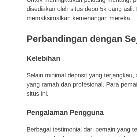
disediakan oleh situs depo 5k uang asli.
memaksimalkan kemenangan mereka.
Perbandingan dengan Se
Kelebihan
Selain minimal deposit yang terjangkau, 
yang ramah dan profesional. Para pem
situs ini.
Pengalaman Pengguna
Berbagai testimonial dari pemain yang te