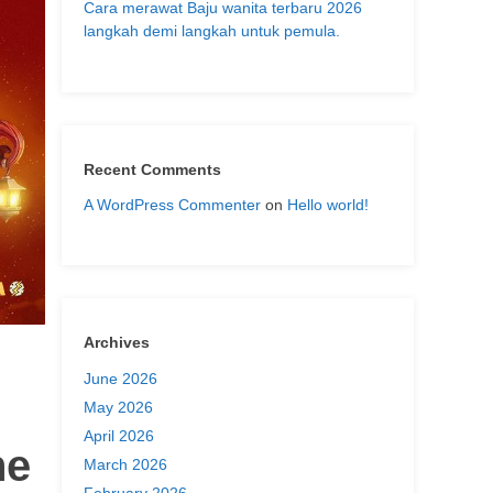
Cara merawat Baju wanita terbaru 2026
langkah demi langkah untuk pemula.
Recent Comments
A WordPress Commenter
on
Hello world!
Archives
June 2026
May 2026
April 2026
ne
March 2026
February 2026