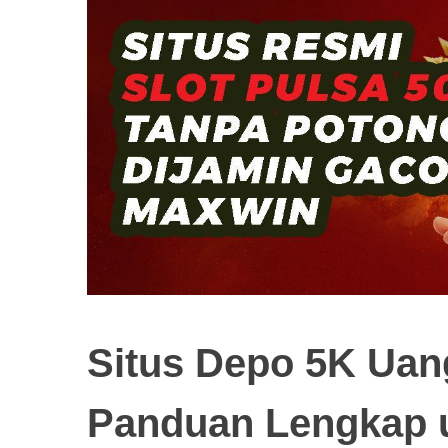
Situs Depo 5K Uang
Panduan Lengkap u