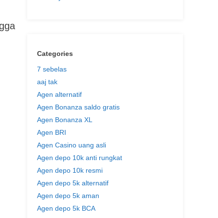
ngga
Categories
7 sebelas
aaj tak
Agen alternatif
Agen Bonanza saldo gratis
Agen Bonanza XL
Agen BRI
Agen Casino uang asli
Agen depo 10k anti rungkat
Agen depo 10k resmi
Agen depo 5k alternatif
Agen depo 5k aman
Agen depo 5k BCA