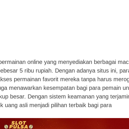
m permainan online yang menyediakan berbagai ma
ebesar 5 ribu rupiah. Dengan adanya situs ini, par
kses permainan favorit mereka tanpa harus mero
ini juga menawarkan kesempatan bagi para pemain un
kup besar. Dengan sistem keamanan yang terjami
uang asli menjadi pilihan terbaik bagi para