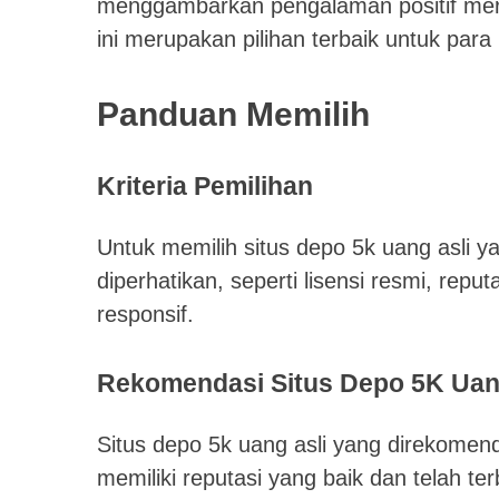
menggambarkan pengalaman positif merek
ini merupakan pilihan terbaik untuk para
Panduan Memilih
Kriteria Pemilihan
Untuk memilih situs depo 5k uang asli ya
diperhatikan, seperti lisensi resmi, rep
responsif.
Rekomendasi Situs Depo 5K Uan
Situs depo 5k uang asli yang direkomen
memiliki reputasi yang baik dan telah ter