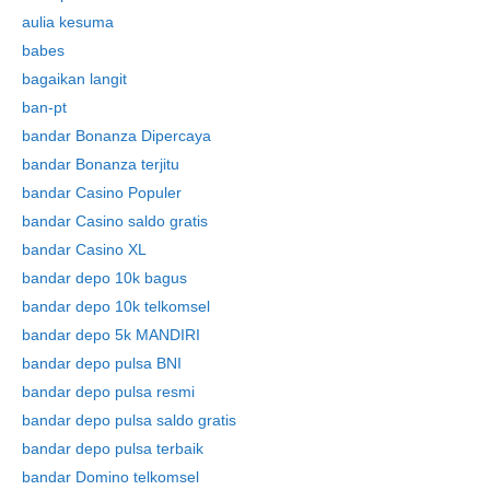
aulia kesuma
babes
bagaikan langit
ban-pt
bandar Bonanza Dipercaya
bandar Bonanza terjitu
bandar Casino Populer
bandar Casino saldo gratis
bandar Casino XL
bandar depo 10k bagus
bandar depo 10k telkomsel
bandar depo 5k MANDIRI
bandar depo pulsa BNI
bandar depo pulsa resmi
bandar depo pulsa saldo gratis
bandar depo pulsa terbaik
bandar Domino telkomsel