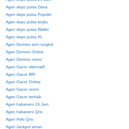
Agen depo pulsa Dana
Agen depo pulsa Populer
Agen depo pulsa terjitu
Agen depo pulsa Wallet
Agen depo pulsa XL
Agen Domino anti rungkat
Agen Domino Online
Agen Domino resmi
Agen Gacor alternatif
Agen Gacor BRI
Agen Gacor Online
Agen Gacor resmi
Agen Gacor terbaik
Agen habanero 24 Jam
Agen habanero Qris
Agen Hoki Qris
Agen Jackpot aman