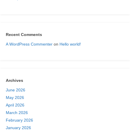
Recent Comments
A WordPress Commenter
on
Hello world!
Archives
June 2026
May 2026
April 2026
March 2026
February 2026
January 2026