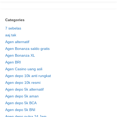
Categories
7 sebelas
aaj tak
Agen alternatif
Agen Bonanza saldo gratis
Agen Bonanza XL
Agen BRI
Agen Casino uang asli
Agen depo 10k anti rungkat
Agen depo 10k resmi
Agen depo 5k alternatif
Agen depo 5k aman
Agen depo 5k BCA
Agen depo 5k BNI
Agen depo pulsa 24 Jam