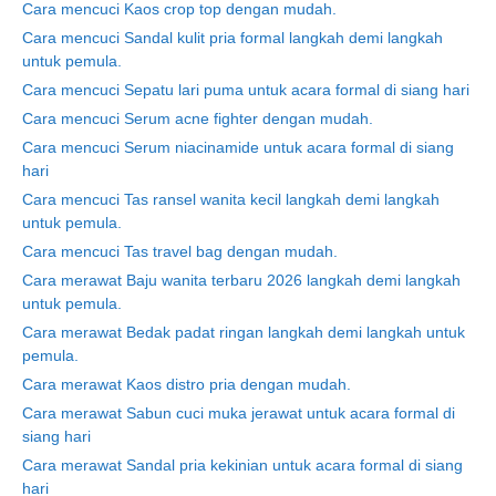
Cara mencuci Kaos crop top dengan mudah.
Cara mencuci Sandal kulit pria formal langkah demi langkah
untuk pemula.
Cara mencuci Sepatu lari puma untuk acara formal di siang hari
Cara mencuci Serum acne fighter dengan mudah.
Cara mencuci Serum niacinamide untuk acara formal di siang
hari
Cara mencuci Tas ransel wanita kecil langkah demi langkah
untuk pemula.
Cara mencuci Tas travel bag dengan mudah.
Cara merawat Baju wanita terbaru 2026 langkah demi langkah
untuk pemula.
Cara merawat Bedak padat ringan langkah demi langkah untuk
pemula.
Cara merawat Kaos distro pria dengan mudah.
Cara merawat Sabun cuci muka jerawat untuk acara formal di
siang hari
Cara merawat Sandal pria kekinian untuk acara formal di siang
hari