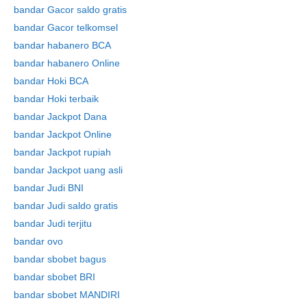
bandar Gacor saldo gratis
bandar Gacor telkomsel
bandar habanero BCA
bandar habanero Online
bandar Hoki BCA
bandar Hoki terbaik
bandar Jackpot Dana
bandar Jackpot Online
bandar Jackpot rupiah
bandar Jackpot uang asli
bandar Judi BNI
bandar Judi saldo gratis
bandar Judi terjitu
bandar ovo
bandar sbobet bagus
bandar sbobet BRI
bandar sbobet MANDIRI