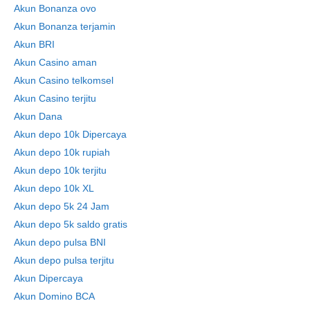
Akun Bonanza ovo
Akun Bonanza terjamin
Akun BRI
Akun Casino aman
Akun Casino telkomsel
Akun Casino terjitu
Akun Dana
Akun depo 10k Dipercaya
Akun depo 10k rupiah
Akun depo 10k terjitu
Akun depo 10k XL
Akun depo 5k 24 Jam
Akun depo 5k saldo gratis
Akun depo pulsa BNI
Akun depo pulsa terjitu
Akun Dipercaya
Akun Domino BCA