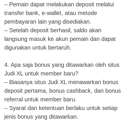
– Pemain dapat melakukan deposit melalui
transfer bank, e-wallet, atau metode
pembayaran lain yang disediakan.
– Setelah deposit berhasil, saldo akan
langsung masuk ke akun pemain dan dapat
digunakan untuk bertaruh.
4. Apa saja bonus yang ditawarkan oleh situs
Judi XL untuk member baru?
– Biasanya situs Judi XL menawarkan bonus
deposit pertama, bonus cashback, dan bonus
referral untuk member baru.
– Syarat dan ketentuan berlaku untuk setiap
jenis bonus yang ditawarkan.