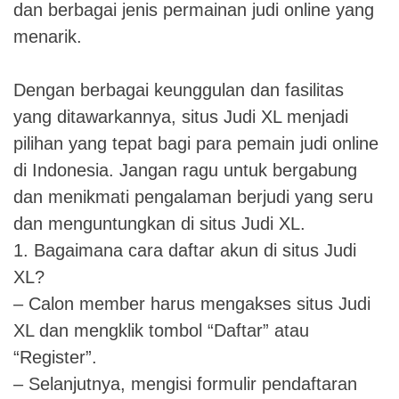
dan berbagai jenis permainan judi online yang
menarik.
Dengan berbagai keunggulan dan fasilitas
yang ditawarkannya, situs Judi XL menjadi
pilihan yang tepat bagi para pemain judi online
di Indonesia. Jangan ragu untuk bergabung
dan menikmati pengalaman berjudi yang seru
dan menguntungkan di situs Judi XL.
1. Bagaimana cara daftar akun di situs Judi
XL?
– Calon member harus mengakses situs Judi
XL dan mengklik tombol “Daftar” atau
“Register”.
– Selanjutnya, mengisi formulir pendaftaran