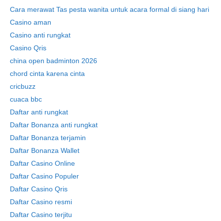
Cara merawat Tas pesta wanita untuk acara formal di siang hari
Casino aman
Casino anti rungkat
Casino Qris
china open badminton 2026
chord cinta karena cinta
cricbuzz
cuaca bbc
Daftar anti rungkat
Daftar Bonanza anti rungkat
Daftar Bonanza terjamin
Daftar Bonanza Wallet
Daftar Casino Online
Daftar Casino Populer
Daftar Casino Qris
Daftar Casino resmi
Daftar Casino terjitu