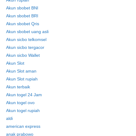
Akun rupiah
Akun sbobet BNI
Akun sbobet BRI
Akun sbobet Qris
Akun sbobet uang asli
Akun sicbo telkomsel
Akun sicbo tergacor
Akun sicbo Wallet
Akun Slot
Akun Slot aman
Akun Slot rupiah
Akun terbaik
Akun togel 24 Jam
Skip
to
Akun togel ovo
content
Akun togel rupiah
aldi
american express
anak prabowo