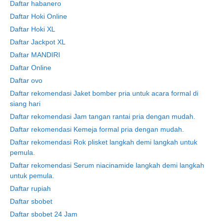
Daftar habanero
Daftar Hoki Online
Daftar Hoki XL
Daftar Jackpot XL
Daftar MANDIRI
Daftar Online
Daftar ovo
Daftar rekomendasi Jaket bomber pria untuk acara formal di
siang hari
Daftar rekomendasi Jam tangan rantai pria dengan mudah.
Daftar rekomendasi Kemeja formal pria dengan mudah.
Daftar rekomendasi Rok plisket langkah demi langkah untuk
pemula.
Daftar rekomendasi Serum niacinamide langkah demi langkah
untuk pemula.
Daftar rupiah
Daftar sbobet
Daftar sbobet 24 Jam