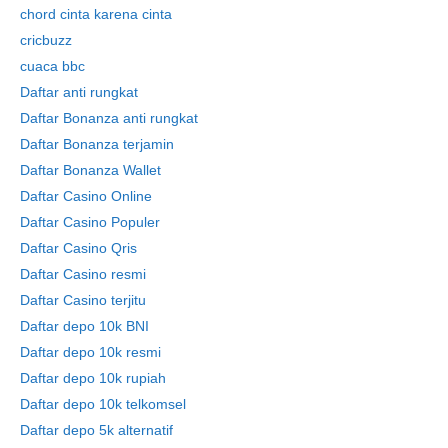
chord cinta karena cinta
cricbuzz
cuaca bbc
Daftar anti rungkat
Daftar Bonanza anti rungkat
Daftar Bonanza terjamin
Daftar Bonanza Wallet
Daftar Casino Online
Daftar Casino Populer
Daftar Casino Qris
Daftar Casino resmi
Daftar Casino terjitu
Daftar depo 10k BNI
Daftar depo 10k resmi
Daftar depo 10k rupiah
Daftar depo 10k telkomsel
Daftar depo 5k alternatif