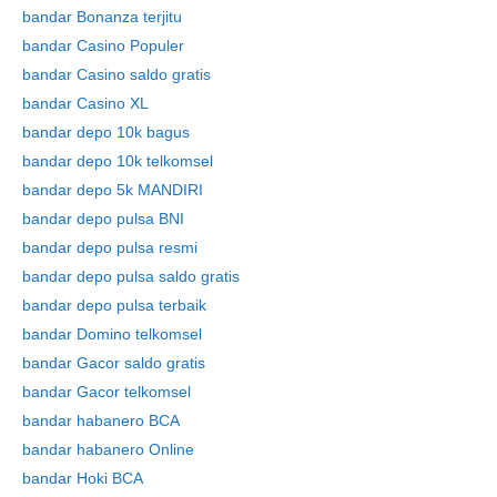
bandar Bonanza terjitu
bandar Casino Populer
bandar Casino saldo gratis
bandar Casino XL
bandar depo 10k bagus
bandar depo 10k telkomsel
bandar depo 5k MANDIRI
bandar depo pulsa BNI
bandar depo pulsa resmi
Skip
bandar depo pulsa saldo gratis
to
bandar depo pulsa terbaik
content
bandar Domino telkomsel
bandar Gacor saldo gratis
bandar Gacor telkomsel
bandar habanero BCA
bandar habanero Online
bandar Hoki BCA