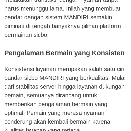
harus menunggu lama. Inilah yang membuat
bandar dengan sistem MANDIRI semakin
diminati di tengah banyaknya pilihan platform
permainan sicbo.
Pengalaman Bermain yang Konsisten
Konsistensi layanan merupakan salah satu ciri
bandar sicbo MANDIRI yang berkualitas. Mulai
dari stabilitas server hingga layanan dukungan
pemain, semuanya dirancang untuk
memberikan pengalaman bermain yang
optimal. Pemain yang merasa nyaman
cenderung akan kembali bermain karena
kualitas layanan yang terjaga.