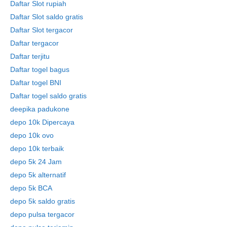
Daftar Slot rupiah
Daftar Slot saldo gratis
Daftar Slot tergacor
Daftar tergacor
Daftar terjitu
Daftar togel bagus
Daftar togel BNI
Daftar togel saldo gratis
deepika padukone
depo 10k Dipercaya
depo 10k ovo
depo 10k terbaik
depo 5k 24 Jam
depo 5k alternatif
depo 5k BCA
depo 5k saldo gratis
depo pulsa tergacor