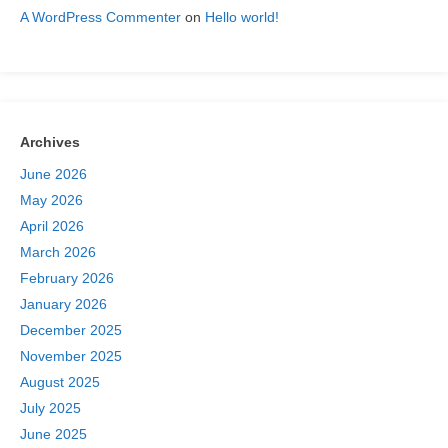
A WordPress Commenter
on
Hello world!
Archives
June 2026
May 2026
April 2026
March 2026
February 2026
January 2026
December 2025
November 2025
August 2025
July 2025
June 2025