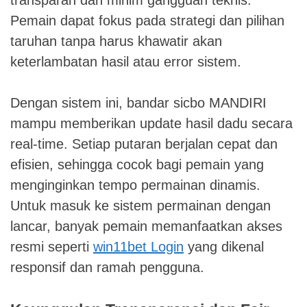
Pemain dapat fokus pada strategi dan pilihan
taruhan tanpa harus khawatir akan
keterlambatan hasil atau error sistem.
Dengan sistem ini, bandar sicbo MANDIRI
mampu memberikan update hasil dadu secara
real-time. Setiap putaran berjalan cepat dan
efisien, sehingga cocok bagi pemain yang
menginginkan tempo permainan dinamis.
Untuk masuk ke sistem permainan dengan
lancar, banyak pemain memanfaatkan akses
resmi seperti
win11bet Login
yang dikenal
responsif dan ramah pengguna.