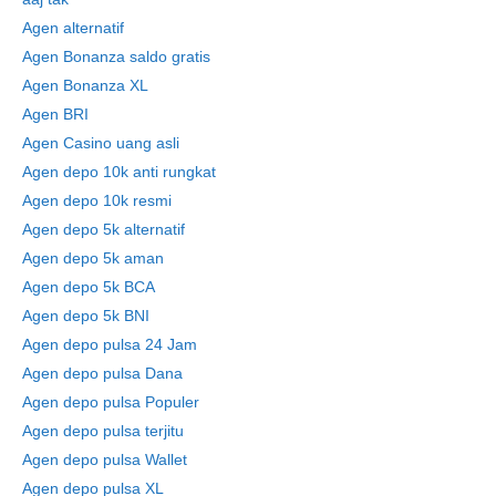
Agen alternatif
Agen Bonanza saldo gratis
Agen Bonanza XL
Agen BRI
Agen Casino uang asli
Agen depo 10k anti rungkat
Agen depo 10k resmi
Agen depo 5k alternatif
Agen depo 5k aman
Agen depo 5k BCA
Agen depo 5k BNI
Agen depo pulsa 24 Jam
Agen depo pulsa Dana
Agen depo pulsa Populer
Agen depo pulsa terjitu
Agen depo pulsa Wallet
Agen depo pulsa XL