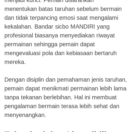
menjadi kunci. Pemain disarankan
menentukan batas taruhan sebelum bermain
dan tidak terpancing emosi saat mengalami
kekalahan. Bandar sicbo MANDIRI yang
profesional biasanya menyediakan riwayat
permainan sehingga pemain dapat
mengevaluasi pola dan kebiasaan bertaruh
mereka.
Dengan disiplin dan pemahaman jenis taruhan,
pemain dapat menikmati permainan lebih lama
tanpa tekanan berlebihan. Hal ini membuat
pengalaman bermain terasa lebih sehat dan
menyenangkan.