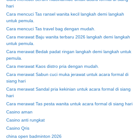
hari
Cara mencuci Tas ransel wanita kecil langkah demi langkah
untuk pemula.
Cara mencuci Tas travel bag dengan mudah.
Cara merawat Baju wanita terbaru 2026 langkah demi langkah
untuk pemula.
Cara merawat Bedak padat ringan langkah demi langkah untuk
pemula.
Cara merawat Kaos distro pria dengan mudah.
Cara merawat Sabun cuci muka jerawat untuk acara formal di
siang hari
Cara merawat Sandal pria kekinian untuk acara formal di siang
hari
Cara merawat Tas pesta wanita untuk acara formal di siang hari
Casino aman
Casino anti rungkat
Casino Qris
china open badminton 2026