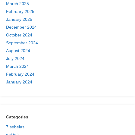
March 2025
February 2025
January 2025
December 2024
October 2024
September 2024
August 2024
July 2024
March 2024
February 2024
January 2024
Categories
7 sebelas
aaj tak