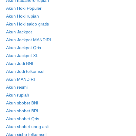
Akun habanero rupiah
Akun Hoki Populer
Akun Hoki rupiah
Akun Hoki saldo gratis
Akun Jackpot
Akun Jackpot MANDIRI
Akun Jackpot Qris
Akun Jackpot XL
Akun Judi BNI
Akun Judi telkomsel
Akun MANDIRI
Akun resmi
Akun rupiah
Akun sbobet BNI
Akun sbobet BRI
Akun sbobet Qris
Akun sbobet uang asli
Akun sicbo telkomsel