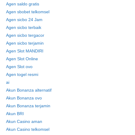
Agen saldo gratis
Agen sbobet telkomsel
Agen sicbo 24 Jam
Agen sicbo terbaik
Agen sicbo tergacor
Agen sicbo terjamin
Agen Slot MANDIRI
Agen Slot Online
Agen Slot ovo
Agen togel resmi
ai
Akun Bonanza alternatif
Akun Bonanza ovo
Akun Bonanza terjamin
Akun BRI
Akun Casino aman
Akun Casino telkomsel