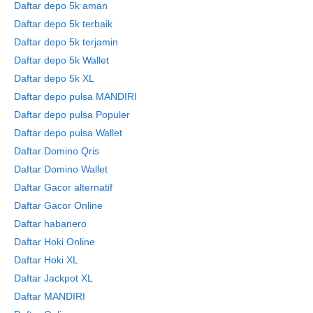
Daftar depo 5k aman
Daftar depo 5k terbaik
Daftar depo 5k terjamin
Daftar depo 5k Wallet
Daftar depo 5k XL
Daftar depo pulsa MANDIRI
Daftar depo pulsa Populer
Daftar depo pulsa Wallet
Daftar Domino Qris
Daftar Domino Wallet
Daftar Gacor alternatif
Daftar Gacor Online
Daftar habanero
Daftar Hoki Online
Daftar Hoki XL
Daftar Jackpot XL
Daftar MANDIRI