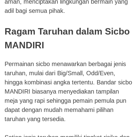
aman, menciptakan lingkungan bermain yang
adil bagi semua pihak.
Ragam Taruhan dalam Sicbo
MANDIRI
Permainan sicbo menawarkan berbagai jenis
taruhan, mulai dari Big/Small, Odd/Even,
hingga kombinasi angka tertentu. Bandar sicbo
MANDIRI biasanya menyediakan tampilan
meja yang rapi sehingga pemain pemula pun
dapat dengan mudah memahami pilihan
taruhan yang tersedia.