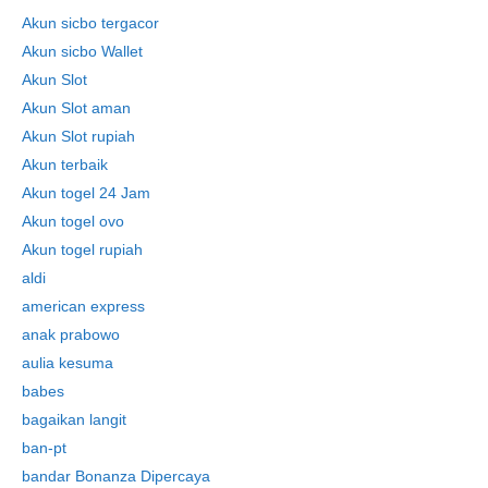
Akun sicbo tergacor
Akun sicbo Wallet
Akun Slot
Akun Slot aman
Akun Slot rupiah
Akun terbaik
Akun togel 24 Jam
Akun togel ovo
Akun togel rupiah
aldi
american express
anak prabowo
aulia kesuma
babes
bagaikan langit
ban-pt
bandar Bonanza Dipercaya