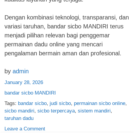
Dengan kombinasi teknologi, transparansi, dan
variasi taruhan, bandar sicbo MANDIRI terus
menjadi pilihan relevan bagi penggemar
permainan dadu online yang mencari
pengalaman bermain aman dan profesional.
by
admin
January 28, 2026
bandar sicbo MANDIRI
Tags:
bandar sicbo
,
judi sicbo
,
permainan sicbo online
,
sicbo mandiri
,
sicbo terpercaya
,
sistem mandiri
,
taruhan dadu
on
Leave a Comment