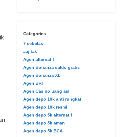
Categories
ik
7 sebelas
aaj tak
Agen alternatif
Agen Bonanza saldo gratis
Agen Bonanza XL
Agen BRI
Agen Casino uang asli
Agen depo 10k anti rungkat
Agen depo 10k resmi
Agen depo 5k alternatif
an
Agen depo 5k aman
Agen depo 5k BCA