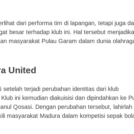
lihat dari performa tim di lapangan, tetapi juga da
 besar terhadap klub ini. Hal tersebut menjadik
aan masyarakat Pulau Garam dalam dunia olahrag
ra United
setelah terjadi perubahan identitas dari klub
Klub ini kemudian diakuisisi dan dipindahkan ke P
nul Qosasi. Dengan perubahan tersebut, lahirlah
ili masyarakat Madura dalam kompetisi sepak bol