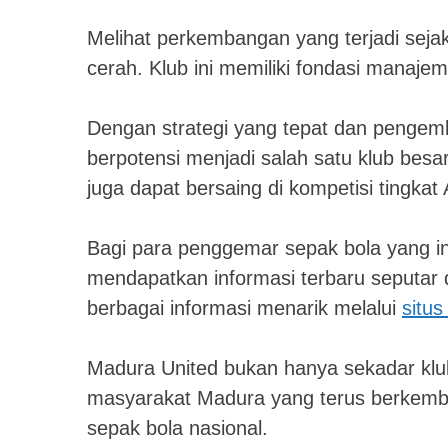
Melihat perkembangan yang terjadi sejak
cerah. Klub ini memiliki fondasi manaje
Dengan strategi yang tepat dan pengem
berpotensi menjadi salah satu klub besa
juga dapat bersaing di kompetisi tingka
Bagi para penggemar sepak bola yang in
mendapatkan informasi terbaru seputar
berbagai informasi menarik melalui
situs 
Madura United bukan hanya sekadar klub
masyarakat Madura yang terus berkemba
sepak bola nasional.