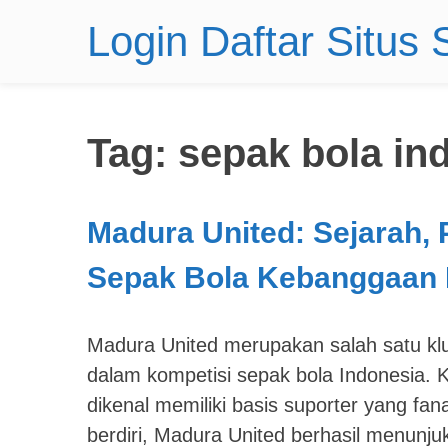
Login Daftar Situs
Tag:
sepak bola in
Madura United: Sejarah, 
Sepak Bola Kebanggaan P
Madura United merupakan salah satu klu
dalam kompetisi sepak bola Indonesia. 
dikenal memiliki basis suporter yang fan
berdiri, Madura United berhasil menunj