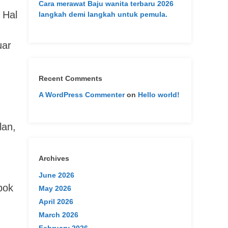
Cara merawat Baju wanita terbaru 2026
 Hal
langkah demi langkah untuk pemula.
uar
Recent Comments
A WordPress Commenter
on
Hello world!
lan,
Archives
June 2026
pok
May 2026
April 2026
March 2026
February 2026