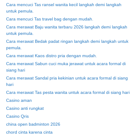
Cara mencuci Tas ransel wanita kecil langkah demi langkah
untuk pemula.
Cara mencuci Tas travel bag dengan mudah.
Cara merawat Baju wanita terbaru 2026 langkah demi langkah
untuk pemula.
Cara merawat Bedak padat ringan langkah demi langkah untuk
pemula.
Cara merawat Kaos distro pria dengan mudah.
Cara merawat Sabun cuci muka jerawat untuk acara formal di
siang hari
Cara merawat Sandal pria kekinian untuk acara formal di siang
hari
Cara merawat Tas pesta wanita untuk acara formal di siang hari
Casino aman
Casino anti rungkat
Casino Qris
china open badminton 2026
chord cinta karena cinta