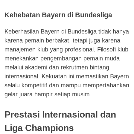
Kehebatan Bayern di Bundesliga
Keberhasilan Bayern di Bundesliga tidak hanya
karena pemain berbakat, tetapi juga karena
manajemen klub yang profesional. Filosofi klub
menekankan pengembangan pemain muda
melalui akademi dan rekrutmen bintang
internasional. Kekuatan ini memastikan Bayern
selalu kompetitif dan mampu mempertahankan
gelar juara hampir setiap musim.
Prestasi Internasional dan
Liga Champions