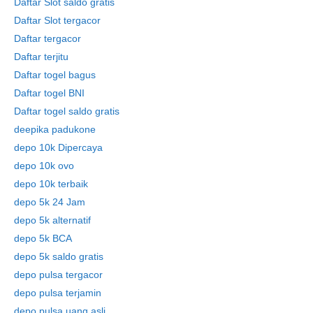
Daftar Slot saldo gratis
Daftar Slot tergacor
Daftar tergacor
Daftar terjitu
Daftar togel bagus
Daftar togel BNI
Daftar togel saldo gratis
deepika padukone
depo 10k Dipercaya
depo 10k ovo
depo 10k terbaik
depo 5k 24 Jam
depo 5k alternatif
depo 5k BCA
depo 5k saldo gratis
depo pulsa tergacor
depo pulsa terjamin
depo pulsa uang asli