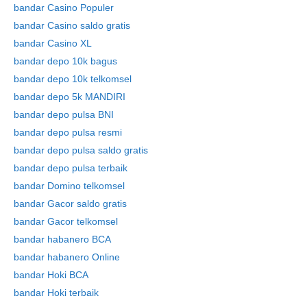
bandar Casino Populer
bandar Casino saldo gratis
bandar Casino XL
bandar depo 10k bagus
bandar depo 10k telkomsel
bandar depo 5k MANDIRI
bandar depo pulsa BNI
bandar depo pulsa resmi
bandar depo pulsa saldo gratis
bandar depo pulsa terbaik
bandar Domino telkomsel
bandar Gacor saldo gratis
bandar Gacor telkomsel
bandar habanero BCA
bandar habanero Online
bandar Hoki BCA
bandar Hoki terbaik