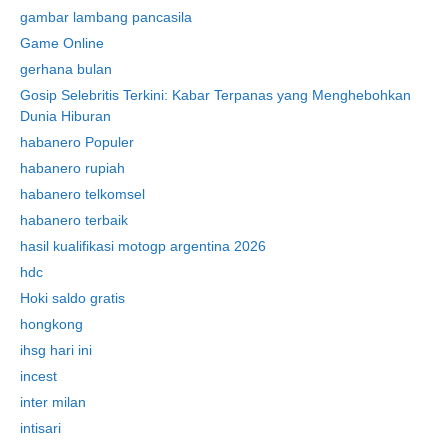
gambar lambang pancasila
Game Online
gerhana bulan
Gosip Selebritis Terkini: Kabar Terpanas yang Menghebohkan
Dunia Hiburan
habanero Populer
habanero rupiah
habanero telkomsel
habanero terbaik
hasil kualifikasi motogp argentina 2026
hdc
Hoki saldo gratis
hongkong
ihsg hari ini
incest
inter milan
intisari