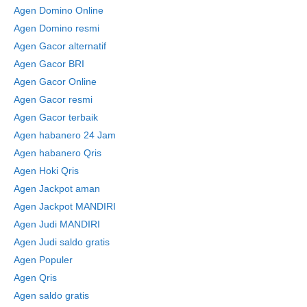
Agen Domino Online
Agen Domino resmi
Agen Gacor alternatif
Agen Gacor BRI
Agen Gacor Online
Agen Gacor resmi
Agen Gacor terbaik
Agen habanero 24 Jam
Agen habanero Qris
Agen Hoki Qris
Agen Jackpot aman
Agen Jackpot MANDIRI
Agen Judi MANDIRI
Agen Judi saldo gratis
Agen Populer
Agen Qris
Agen saldo gratis