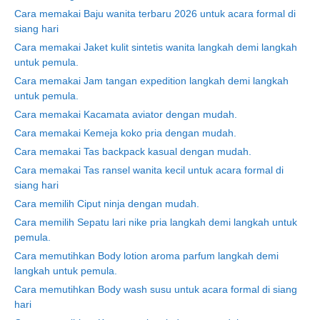
Cara memakai Baju wanita terbaru 2026 untuk acara formal di
siang hari
Cara memakai Jaket kulit sintetis wanita langkah demi langkah
untuk pemula.
Cara memakai Jam tangan expedition langkah demi langkah
untuk pemula.
Cara memakai Kacamata aviator dengan mudah.
Cara memakai Kemeja koko pria dengan mudah.
Cara memakai Tas backpack kasual dengan mudah.
Cara memakai Tas ransel wanita kecil untuk acara formal di
siang hari
Cara memilih Ciput ninja dengan mudah.
Cara memilih Sepatu lari nike pria langkah demi langkah untuk
pemula.
Cara memutihkan Body lotion aroma parfum langkah demi
langkah untuk pemula.
Cara memutihkan Body wash susu untuk acara formal di siang
hari