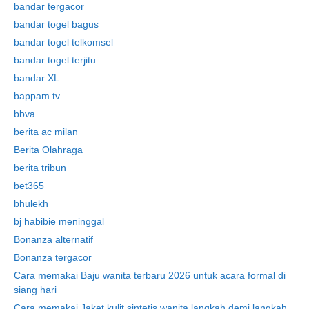
bandar tergacor
bandar togel bagus
bandar togel telkomsel
bandar togel terjitu
bandar XL
bappam tv
bbva
berita ac milan
Berita Olahraga
berita tribun
bet365
bhulekh
bj habibie meninggal
Bonanza alternatif
Bonanza tergacor
Cara memakai Baju wanita terbaru 2026 untuk acara formal di
siang hari
Cara memakai Jaket kulit sintetis wanita langkah demi langkah