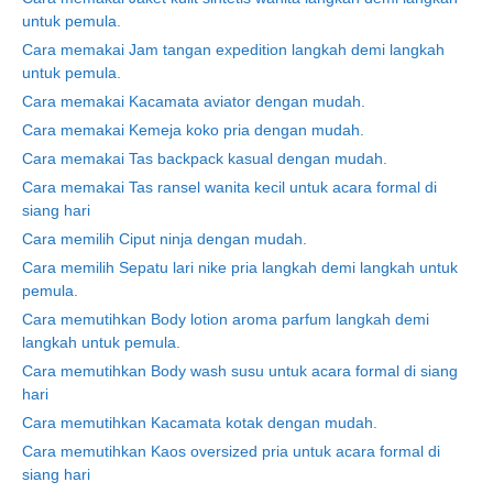
untuk pemula.
Cara memakai Jam tangan expedition langkah demi langkah
untuk pemula.
Cara memakai Kacamata aviator dengan mudah.
Cara memakai Kemeja koko pria dengan mudah.
Cara memakai Tas backpack kasual dengan mudah.
Cara memakai Tas ransel wanita kecil untuk acara formal di
siang hari
Cara memilih Ciput ninja dengan mudah.
Cara memilih Sepatu lari nike pria langkah demi langkah untuk
pemula.
Cara memutihkan Body lotion aroma parfum langkah demi
langkah untuk pemula.
Cara memutihkan Body wash susu untuk acara formal di siang
hari
Cara memutihkan Kacamata kotak dengan mudah.
Cara memutihkan Kaos oversized pria untuk acara formal di
siang hari