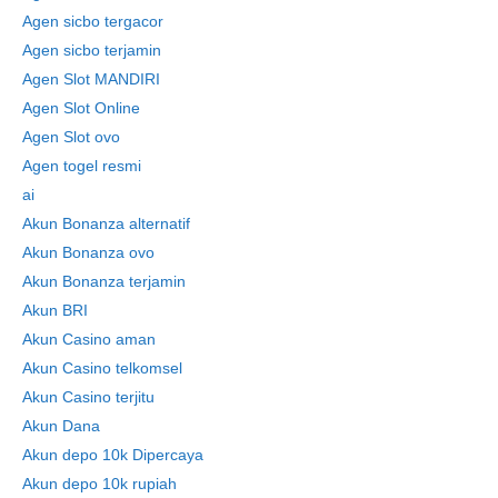
Agen sicbo tergacor
Agen sicbo terjamin
Agen Slot MANDIRI
Agen Slot Online
Agen Slot ovo
Agen togel resmi
ai
Akun Bonanza alternatif
Akun Bonanza ovo
Akun Bonanza terjamin
Akun BRI
Akun Casino aman
Akun Casino telkomsel
Akun Casino terjitu
Akun Dana
Akun depo 10k Dipercaya
Akun depo 10k rupiah