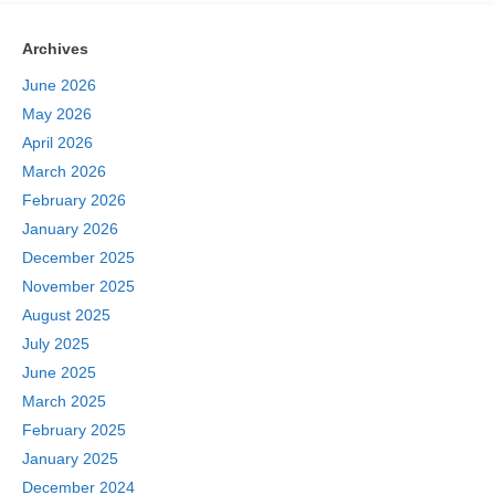
Archives
June 2026
May 2026
April 2026
March 2026
February 2026
January 2026
December 2025
November 2025
August 2025
July 2025
June 2025
March 2025
February 2025
January 2025
December 2024