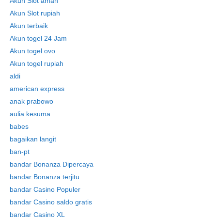
Akun Slot aman
Akun Slot rupiah
Akun terbaik
Akun togel 24 Jam
Akun togel ovo
Akun togel rupiah
aldi
american express
anak prabowo
aulia kesuma
babes
bagaikan langit
ban-pt
bandar Bonanza Dipercaya
bandar Bonanza terjitu
bandar Casino Populer
bandar Casino saldo gratis
bandar Casino XL