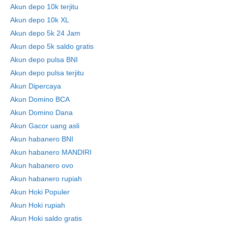
Akun depo 10k terjitu
Akun depo 10k XL
Akun depo 5k 24 Jam
Akun depo 5k saldo gratis
Akun depo pulsa BNI
Akun depo pulsa terjitu
Akun Dipercaya
Akun Domino BCA
Akun Domino Dana
Akun Gacor uang asli
Akun habanero BNI
Akun habanero MANDIRI
Akun habanero ovo
Akun habanero rupiah
Akun Hoki Populer
Akun Hoki rupiah
Akun Hoki saldo gratis