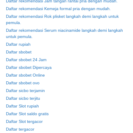
Daftar rekomendasi Jam tangan rantai pria dengan mudah.
Daftar rekomendasi Kemeja formal pria dengan mudah.
Daftar rekomendasi Rok plisket langkah demi langkah untuk
pemula.
Daftar rekomendasi Serum niacinamide langkah demi langkah
untuk pemula.
Daftar rupiah
Daftar sbobet
Daftar sbobet 24 Jam
Daftar sbobet Dipercaya
Daftar sbobet Online
Daftar sbobet ovo
Daftar sicbo terjamin
Daftar sicbo terjitu
Daftar Slot rupiah
Daftar Slot saldo gratis
Daftar Slot tergacor
Daftar tergacor