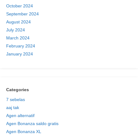
October 2024
September 2024
August 2024
July 2024
March 2024
February 2024
January 2024
Categories
7 sebelas
aaj tak
Agen alternatif
Agen Bonanza saldo gratis
Agen Bonanza XL