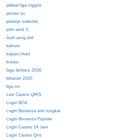
jadwal liga inggris
jamais vu
jebanje matorke
john wick 3
Judi uang asli
kahoot
kalyan chart
knicks
lagu terbaru 2026
lebaran 2020
liga mx
Live Casino QRIS
Login BCA
Login Bonanza anti rungkat
Login Bonanza Populer
Login Casino 24 Jam
Login Casino Qris