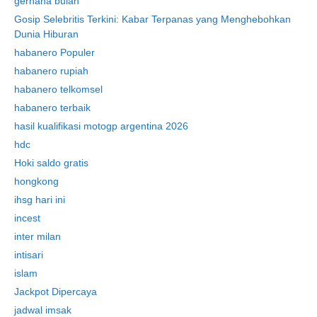
gerhana bulan
Gosip Selebritis Terkini: Kabar Terpanas yang Menghebohkan
Dunia Hiburan
habanero Populer
habanero rupiah
habanero telkomsel
habanero terbaik
hasil kualifikasi motogp argentina 2026
hdc
Hoki saldo gratis
hongkong
ihsg hari ini
incest
inter milan
intisari
islam
Jackpot Dipercaya
jadwal imsak