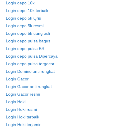
Login depo 10k
Login depo 10k terbaik
Login depo 5k Qris
Login depo 5k resmi
Login depo 5k uang asli
Login depo pulsa bagus
Login depo pulsa BRI
Login depo pulsa Dipercaya
Login depo pulsa tergacor
Login Domino anti rungkat
Login Gacor
Login Gacor anti rungkat
Login Gacor resmi
Login Hoki
Login Hoki resmi
Login Hoki terbaik
Login Hoki terjamin