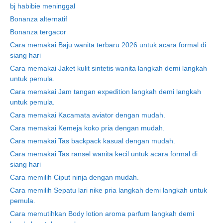
bj habibie meninggal
Bonanza alternatif
Bonanza tergacor
Cara memakai Baju wanita terbaru 2026 untuk acara formal di
siang hari
Cara memakai Jaket kulit sintetis wanita langkah demi langkah
untuk pemula.
Cara memakai Jam tangan expedition langkah demi langkah
untuk pemula.
Cara memakai Kacamata aviator dengan mudah.
Cara memakai Kemeja koko pria dengan mudah.
Cara memakai Tas backpack kasual dengan mudah.
Cara memakai Tas ransel wanita kecil untuk acara formal di
siang hari
Cara memilih Ciput ninja dengan mudah.
Cara memilih Sepatu lari nike pria langkah demi langkah untuk
pemula.
Cara memutihkan Body lotion aroma parfum langkah demi