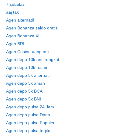
7 sebelas
aaj tak
Agen alternatif
Agen Bonanza saldo gratis
Agen Bonanza XL
Agen BRI
Agen Casino uang asli
Agen depo 10k anti rungkat
Agen depo 10k resmi
Agen depo 5k alternatif
Agen depo 5k aman
Agen depo 5k BCA
Agen depo 5k BNI
Agen depo pulsa 24 Jam
Agen depo pulsa Dana
Agen depo pulsa Populer
Agen depo pulsa terjitu