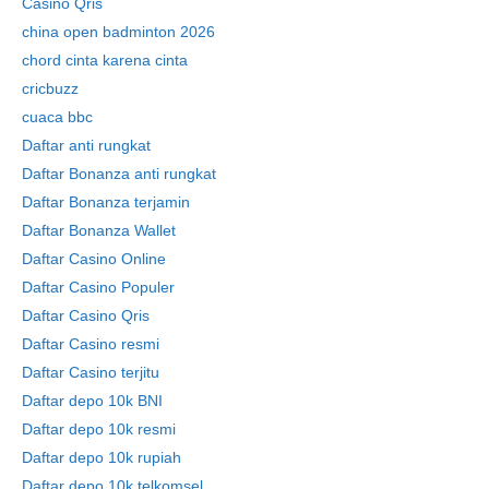
Casino Qris
china open badminton 2026
chord cinta karena cinta
cricbuzz
cuaca bbc
Daftar anti rungkat
Daftar Bonanza anti rungkat
Daftar Bonanza terjamin
Daftar Bonanza Wallet
Daftar Casino Online
Daftar Casino Populer
Daftar Casino Qris
Daftar Casino resmi
Daftar Casino terjitu
Daftar depo 10k BNI
Daftar depo 10k resmi
Daftar depo 10k rupiah
Daftar depo 10k telkomsel