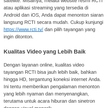
satellite. Misalnya, melalui website resmi RCTI
atau aplikasi streaming yang tersedia di
Android dan iOS, Anda dapat menonton siaran
langsung RCTI secara mudah. Cukup kunjungi
https://www.rcti.tv/
dan pilih tayangan yang
ingin ditonton.
Kualitas Video yang Lebih Baik
Dengan layanan online, kualitas video
tayangan RCTI bisa jauh lebih baik, bahkan
hingga HD, tergantung koneksi internet Anda.
Ini tentu memberikan pengalaman menonton
yang lebih nyaman dan menyenangkan,
terutama untuk acara hiburan dan sinetron