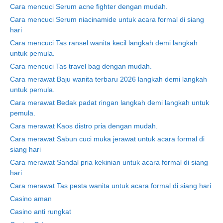
Cara mencuci Serum acne fighter dengan mudah.
Cara mencuci Serum niacinamide untuk acara formal di siang
hari
Cara mencuci Tas ransel wanita kecil langkah demi langkah
untuk pemula.
Cara mencuci Tas travel bag dengan mudah.
Cara merawat Baju wanita terbaru 2026 langkah demi langkah
untuk pemula.
Cara merawat Bedak padat ringan langkah demi langkah untuk
pemula.
Cara merawat Kaos distro pria dengan mudah.
Cara merawat Sabun cuci muka jerawat untuk acara formal di
siang hari
Cara merawat Sandal pria kekinian untuk acara formal di siang
hari
Cara merawat Tas pesta wanita untuk acara formal di siang hari
Casino aman
Casino anti rungkat