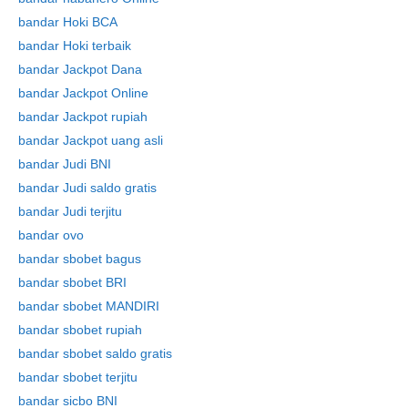
bandar Hoki BCA
bandar Hoki terbaik
bandar Jackpot Dana
bandar Jackpot Online
bandar Jackpot rupiah
bandar Jackpot uang asli
bandar Judi BNI
bandar Judi saldo gratis
bandar Judi terjitu
bandar ovo
Skip
bandar sbobet bagus
to
bandar sbobet BRI
content
bandar sbobet MANDIRI
bandar sbobet rupiah
bandar sbobet saldo gratis
bandar sbobet terjitu
bandar sicbo BNI