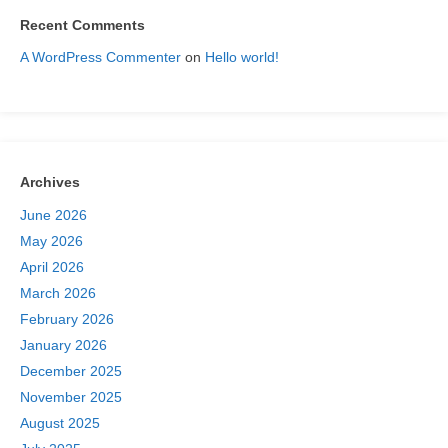
Recent Comments
A WordPress Commenter
on
Hello world!
Archives
June 2026
May 2026
April 2026
March 2026
February 2026
January 2026
December 2025
November 2025
August 2025