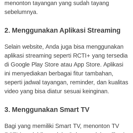
menonton tayangan yang sudah tayang
sebelumnya.
2. Menggunakan Aplikasi Streaming
Selain website, Anda juga bisa menggunakan
aplikasi streaming seperti RCTI+ yang tersedia
di Google Play Store atau App Store. Aplikasi
ini menyediakan berbagai fitur tambahan,
seperti jadwal tayangan, reminder, dan kualitas
video yang bisa diatur sesuai keinginan.
3. Menggunakan Smart TV
Bagi yang memiliki Smart TV, menonton TV