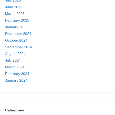
July 2025
June 2025
March 2025
February 2025
January 2025
December 2024
October 2024
September 2024
August 2024
July 2024
March 2024
February 2024
January 2024
Categories