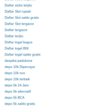
Daftar sicbo terjitu
Daftar Slot rupiah
Daftar Slot saldo gratis
Daftar Slot tergacor
Daftar tergacor
Daftar terjitu
Daftar togel bagus
Daftar togel BNI
Daftar togel saldo gratis
deepika padukone
depo 10k Dipercaya
depo 10k ovo
depo 10k terbaik
depo 5k 24 Jam
depo 5k alternatif
depo 5k BCA
depo 5k saldo gratis