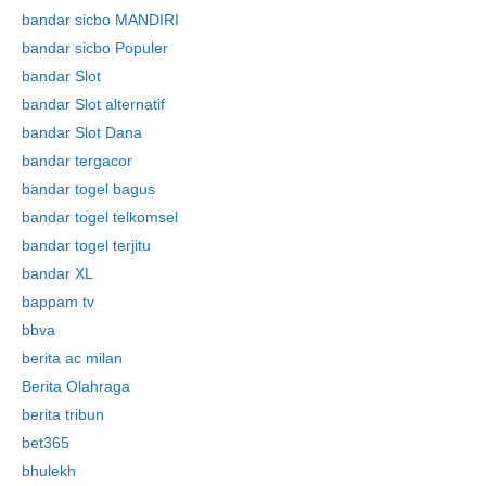
bandar sicbo MANDIRI
bandar sicbo Populer
bandar Slot
bandar Slot alternatif
bandar Slot Dana
bandar tergacor
bandar togel bagus
bandar togel telkomsel
bandar togel terjitu
bandar XL
bappam tv
bbva
berita ac milan
Berita Olahraga
berita tribun
bet365
bhulekh