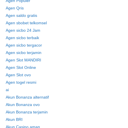
Agen Populer
Agen Qris
Agen saldo gratis
Agen sbobet telkomsel
Agen sicbo 24 Jam
Agen sicbo terbaik
Agen sicbo tergacor
Agen sicbo terjamin
Agen Slot MANDIRI
Agen Slot Online
Agen Slot ovo
Agen togel resmi
ai
Akun Bonanza alternatif
Akun Bonanza ovo
Akun Bonanza terjamin
Akun BRI
Akun Casino aman