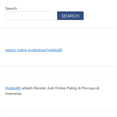
Agen
Qris
Search
Terpercaya
SEARCH
Untuk
Transaksi
Digital
sistem online profesional hokiku88
Hokiku88
adalah Bandar Judi Online Paling di Percaya di
Indonesia.