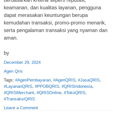
berdasarkan kriteria seperti reputasi,
keamanan, dan kualitas layanan, pengguna
dapat merasakan keuntungan berupa
kemudahan transaksi, promo-promo menarik,
serta pengalaman transaksi yang nyaman dan
aman.
by
December 29, 2024
Agen Qris
Tags:
#AgenPembayaran
,
#AgenQRIS
,
#JasaQRIS
,
#LayananQRIS
,
#PPOBQRIS
,
#QRISIndonesia
,
#QRISMerchant
,
#QRISOnline
,
#TokoQRIS
,
#TransaksiQRIS
on
Leave a Comment