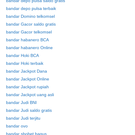
bandar depo pulsa saldo gratis
bandar depo pulsa terbaik
bandar Domino telkomsel
bandar Gacor saldo gratis
bandar Gacor telkomsel
bandar habanero BCA
bandar habanero Online
bandar Hoki BCA
bandar Hoki terbaik
bandar Jackpot Dana
bandar Jackpot Online
bandar Jackpot rupiah
bandar Jackpot uang asli
bandar Judi BNI
bandar Judi saldo gratis
bandar Judi terjitu
bandar ovo
bandar sbobet bagus