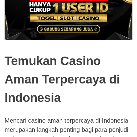
Temukan Casino
Aman Terpercaya di
Indonesia
Mencari casino aman terpercaya di Indonesia
merupakan langkah penting bagi para penjudi