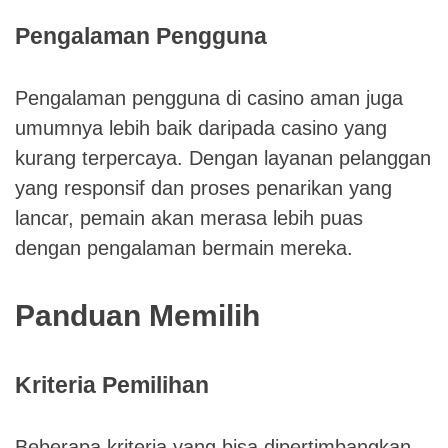
Pengalaman Pengguna
Pengalaman pengguna di casino aman juga
umumnya lebih baik daripada casino yang
kurang terpercaya. Dengan layanan pelanggan
yang responsif dan proses penarikan yang
lancar, pemain akan merasa lebih puas
dengan pengalaman bermain mereka.
Panduan Memilih
Kriteria Pemilihan
Beberapa kriteria yang bisa dipertimbangkan