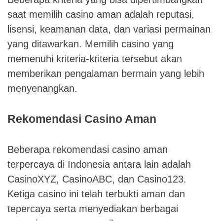
saat memilih casino aman adalah reputasi,
lisensi, keamanan data, dan variasi permainan
yang ditawarkan. Memilih casino yang
memenuhi kriteria-kriteria tersebut akan
memberikan pengalaman bermain yang lebih
menyenangkan.
Rekomendasi Casino Aman
Beberapa rekomendasi casino aman
terpercaya di Indonesia antara lain adalah
CasinoXYZ, CasinoABC, dan Casino123.
Ketiga casino ini telah terbukti aman dan
tepercaya serta menyediakan berbagai