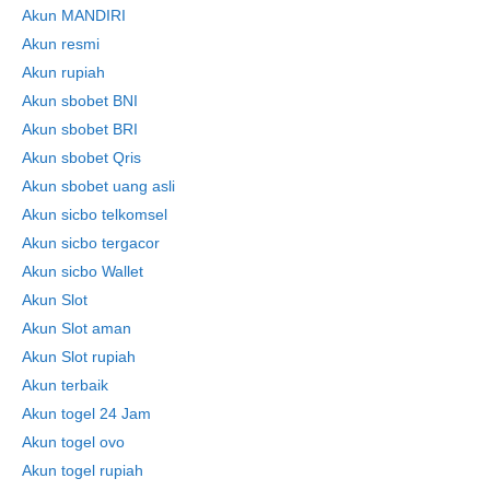
Akun MANDIRI
Akun resmi
Akun rupiah
Akun sbobet BNI
Akun sbobet BRI
Akun sbobet Qris
Akun sbobet uang asli
Akun sicbo telkomsel
Akun sicbo tergacor
Akun sicbo Wallet
Akun Slot
Akun Slot aman
Akun Slot rupiah
Akun terbaik
Akun togel 24 Jam
Akun togel ovo
Akun togel rupiah