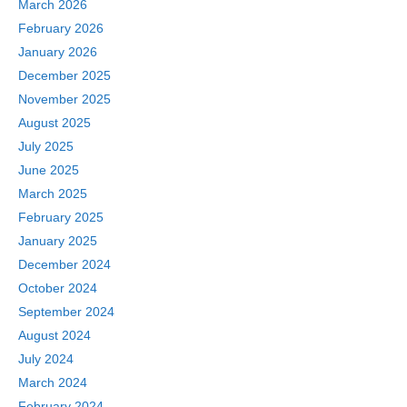
March 2026
February 2026
January 2026
December 2025
November 2025
August 2025
July 2025
June 2025
March 2025
February 2025
January 2025
December 2024
October 2024
September 2024
August 2024
July 2024
March 2024
February 2024