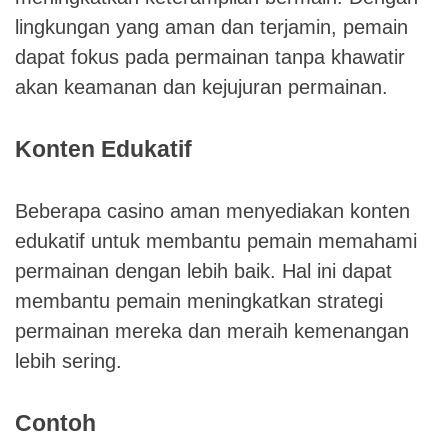
lingkungan yang aman dan terjamin, pemain
dapat fokus pada permainan tanpa khawatir
akan keamanan dan kejujuran permainan.
Konten Edukatif
Beberapa casino aman menyediakan konten
edukatif untuk membantu pemain memahami
permainan dengan lebih baik. Hal ini dapat
membantu pemain meningkatkan strategi
permainan mereka dan meraih kemenangan
lebih sering.
Contoh