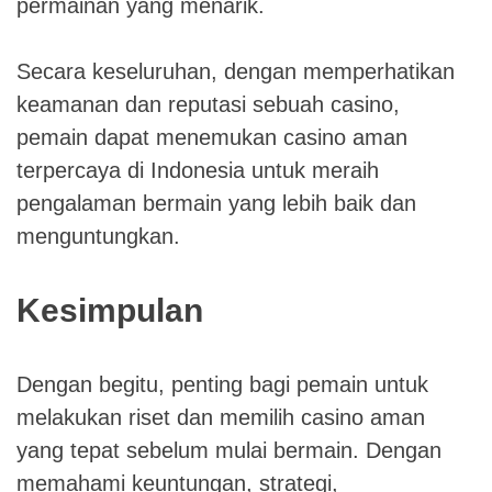
permainan yang menarik.
Secara keseluruhan, dengan memperhatikan
keamanan dan reputasi sebuah casino,
pemain dapat menemukan casino aman
terpercaya di Indonesia untuk meraih
pengalaman bermain yang lebih baik dan
menguntungkan.
Kesimpulan
Dengan begitu, penting bagi pemain untuk
melakukan riset dan memilih casino aman
yang tepat sebelum mulai bermain. Dengan
memahami keuntungan, strategi,