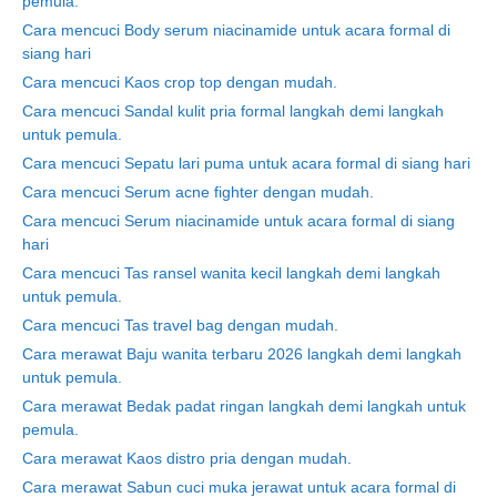
pemula.
Cara mencuci Body serum niacinamide untuk acara formal di
siang hari
Cara mencuci Kaos crop top dengan mudah.
Cara mencuci Sandal kulit pria formal langkah demi langkah
untuk pemula.
Cara mencuci Sepatu lari puma untuk acara formal di siang hari
Cara mencuci Serum acne fighter dengan mudah.
Cara mencuci Serum niacinamide untuk acara formal di siang
hari
Cara mencuci Tas ransel wanita kecil langkah demi langkah
untuk pemula.
Cara mencuci Tas travel bag dengan mudah.
Cara merawat Baju wanita terbaru 2026 langkah demi langkah
untuk pemula.
Cara merawat Bedak padat ringan langkah demi langkah untuk
pemula.
Cara merawat Kaos distro pria dengan mudah.
Cara merawat Sabun cuci muka jerawat untuk acara formal di