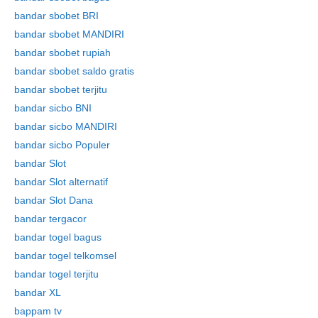
bandar sbobet BRI
bandar sbobet MANDIRI
bandar sbobet rupiah
bandar sbobet saldo gratis
bandar sbobet terjitu
bandar sicbo BNI
bandar sicbo MANDIRI
bandar sicbo Populer
bandar Slot
bandar Slot alternatif
bandar Slot Dana
bandar tergacor
bandar togel bagus
bandar togel telkomsel
bandar togel terjitu
bandar XL
bappam tv