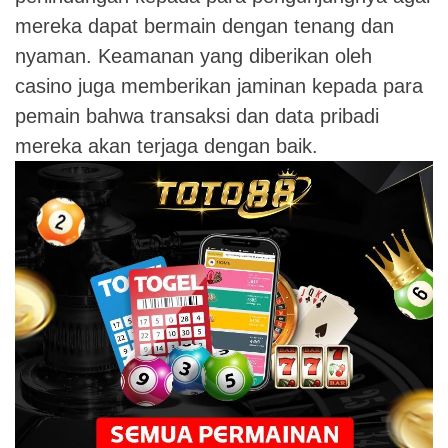
mereka dapat bermain dengan tenang dan
nyaman. Keamanan yang diberikan oleh
casino juga memberikan jaminan kepada para
pemain bahwa transaksi dan data pribadi
mereka akan terjaga dengan baik.