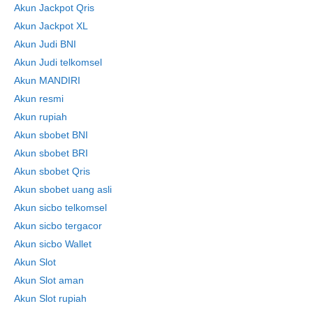
Akun Jackpot Qris
Akun Jackpot XL
Akun Judi BNI
Akun Judi telkomsel
Akun MANDIRI
Akun resmi
Akun rupiah
Akun sbobet BNI
Akun sbobet BRI
Akun sbobet Qris
Akun sbobet uang asli
Akun sicbo telkomsel
Akun sicbo tergacor
Akun sicbo Wallet
Akun Slot
Akun Slot aman
Akun Slot rupiah