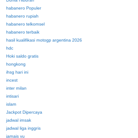
habanero Populer
habanero rupiah
habanero telkomsel
habanero terbaik
hasil kualifikasi motogp argentina 2026
hdc
Hoki saldo gratis
hongkong
ihsg hari ini
incest
inter milan
intisari
islam
Jackpot Dipercaya
jadwal imsak
jadwal liga inggris
jamais vu