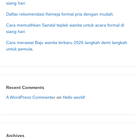
siang hari
Daftar rekomendasi Kemeja formal pria dengan mudah.
Cara memutihkan Sandal teplek wanita untuk acara formal di
siang hari
Cara merawat Baju wanita terbaru 2026 langkah demi langkah
untuk pemula.
Recent Comments
A WordPress Commenter
on
Hello world!
Archives