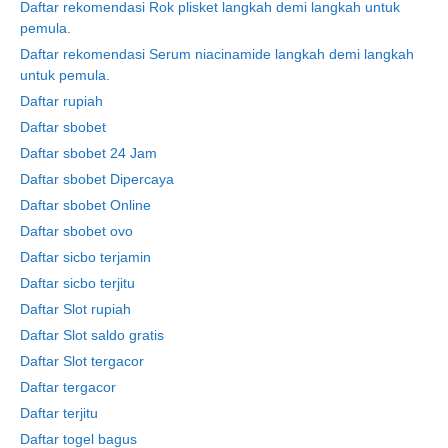
Daftar rekomendasi Rok plisket langkah demi langkah untuk
pemula.
Daftar rekomendasi Serum niacinamide langkah demi langkah
untuk pemula.
Daftar rupiah
Daftar sbobet
Daftar sbobet 24 Jam
Daftar sbobet Dipercaya
Daftar sbobet Online
Daftar sbobet ovo
Daftar sicbo terjamin
Daftar sicbo terjitu
Daftar Slot rupiah
Daftar Slot saldo gratis
Daftar Slot tergacor
Daftar tergacor
Daftar terjitu
Daftar togel bagus