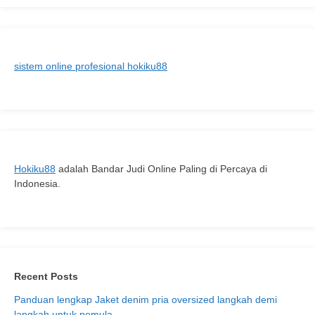
Saya:
Panduan
Lengkap
Menikmati
sistem online profesional hokiku88
Pizza
Lezat
di
Sekitar
Anda
Hokiku88
adalah Bandar Judi Online Paling di Percaya di
Indonesia.
Recent Posts
Panduan lengkap Jaket denim pria oversized langkah demi
langkah untuk pemula.