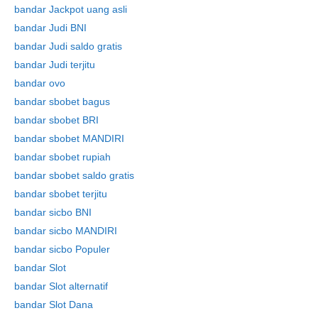
bandar Jackpot uang asli
bandar Judi BNI
bandar Judi saldo gratis
bandar Judi terjitu
bandar ovo
bandar sbobet bagus
bandar sbobet BRI
bandar sbobet MANDIRI
Skip
to
bandar sbobet rupiah
content
bandar sbobet saldo gratis
bandar sbobet terjitu
bandar sicbo BNI
bandar sicbo MANDIRI
bandar sicbo Populer
bandar Slot
bandar Slot alternatif
bandar Slot Dana