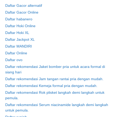
Daftar Gacor alternatif
Daftar Gacor Online
Daftar habanero
Daftar Hoki Online
Daftar Hoki XL
Daftar Jackpot XL
Daftar MANDIRI
Daftar Online
Daftar ovo
Daftar rekomendasi Jaket bomber pria untuk acara formal di
siang hari
Daftar rekomendasi Jam tangan rantai pria dengan mudah.
Daftar rekomendasi Kemeja formal pria dengan mudah.
Daftar rekomendasi Rok plisket langkah demi langkah untuk
pemula.
Daftar rekomendasi Serum niacinamide langkah demi langkah
untuk pemula.