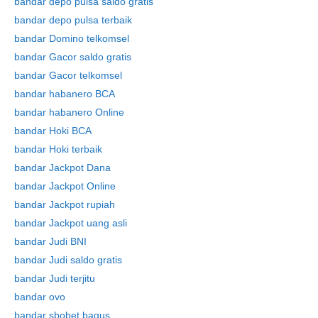
bandar depo pulsa saldo gratis
bandar depo pulsa terbaik
bandar Domino telkomsel
bandar Gacor saldo gratis
bandar Gacor telkomsel
bandar habanero BCA
bandar habanero Online
bandar Hoki BCA
bandar Hoki terbaik
bandar Jackpot Dana
bandar Jackpot Online
bandar Jackpot rupiah
bandar Jackpot uang asli
bandar Judi BNI
bandar Judi saldo gratis
bandar Judi terjitu
bandar ovo
bandar sbobet bagus