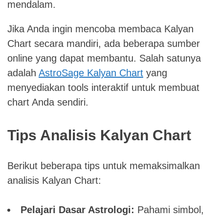
mendalam.
Jika Anda ingin mencoba membaca Kalyan
Chart secara mandiri, ada beberapa sumber
online yang dapat membantu. Salah satunya
adalah
AstroSage Kalyan Chart
yang
menyediakan tools interaktif untuk membuat
chart Anda sendiri.
Tips Analisis Kalyan Chart
Berikut beberapa tips untuk memaksimalkan
analisis Kalyan Chart:
Pelajari Dasar Astrologi:
Pahami simbol,