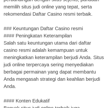
memilih situs judi online yang tepat, serta
rekomendasi Daftar Casino resmi terbaik.
### Keuntungan Daftar Casino resmi
#### Peningkatan Keterampilan
Salah satu keuntungan utama dari daftar
casino resmi adalah kemampuan untuk
meningkatkan keterampilan berjudi Anda. Situs
judi online terpercaya sering menyediakan
berbagai permainan yang dapat membantu
Anda mengasah strategi dan keahlian berjudi
Anda.
#### Konten Edukatif
Banyak situs judi online terbaik juga