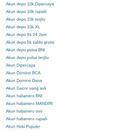
Akun depo 10k Dipercaya
Akun depo 10k rupiah
Akun depo 10k terjitu
Akun depo 10k XL
Akun depo 5k 24 Jam
Akun depo 5k saldo gratis
Akun depo pulsa BNI
Akun depo pulsa terjitu
Akun Dipercaya
Akun Domino BCA
Akun Domino Dana
Akun Gacor uang asli
Akun habanero BNI
Akun habanero MANDIRI
Akun habanero ovo
Akun habanero rupiah
Akun Hoki Populer