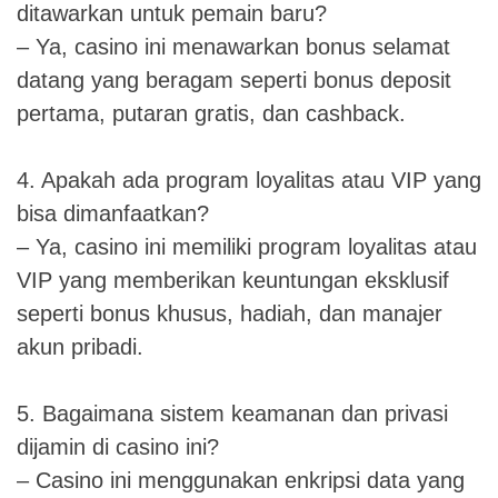
ditawarkan untuk pemain baru?
– Ya, casino ini menawarkan bonus selamat
datang yang beragam seperti bonus deposit
pertama, putaran gratis, dan cashback.
4. Apakah ada program loyalitas atau VIP yang
bisa dimanfaatkan?
– Ya, casino ini memiliki program loyalitas atau
VIP yang memberikan keuntungan eksklusif
seperti bonus khusus, hadiah, dan manajer
akun pribadi.
5. Bagaimana sistem keamanan dan privasi
dijamin di casino ini?
– Casino ini menggunakan enkripsi data yang