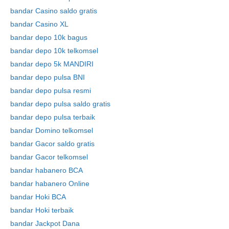
bandar Casino saldo gratis
bandar Casino XL
bandar depo 10k bagus
bandar depo 10k telkomsel
bandar depo 5k MANDIRI
bandar depo pulsa BNI
bandar depo pulsa resmi
bandar depo pulsa saldo gratis
bandar depo pulsa terbaik
bandar Domino telkomsel
bandar Gacor saldo gratis
bandar Gacor telkomsel
bandar habanero BCA
bandar habanero Online
bandar Hoki BCA
bandar Hoki terbaik
bandar Jackpot Dana