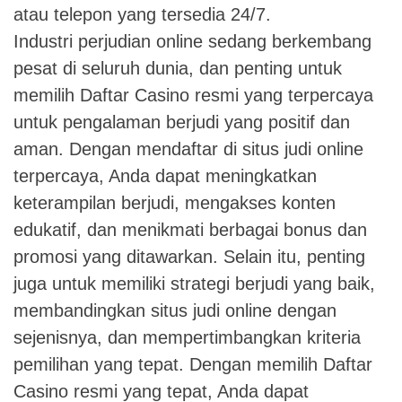
atau telepon yang tersedia 24/7.
Industri perjudian online sedang berkembang
pesat di seluruh dunia, dan penting untuk
memilih Daftar Casino resmi yang terpercaya
untuk pengalaman berjudi yang positif dan
aman. Dengan mendaftar di situs judi online
terpercaya, Anda dapat meningkatkan
keterampilan berjudi, mengakses konten
edukatif, dan menikmati berbagai bonus dan
promosi yang ditawarkan. Selain itu, penting
juga untuk memiliki strategi berjudi yang baik,
membandingkan situs judi online dengan
sejenisnya, dan mempertimbangkan kriteria
pemilihan yang tepat. Dengan memilih Daftar
Casino resmi yang tepat, Anda dapat