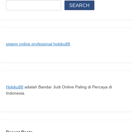
Resmi:
SEARCH
Situs
Judi
Online
Terpercaya
sistem online profesional hokiku88
Hokiku88
adalah Bandar Judi Online Paling di Percaya di
Indonesia.
Recent Posts