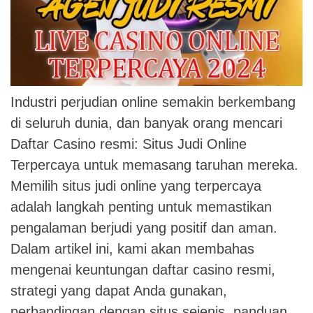
Industri perjudian online semakin berkembang
di seluruh dunia, dan banyak orang mencari
Daftar Casino resmi: Situs Judi Online
Terpercaya untuk memasang taruhan mereka.
Memilih situs judi online yang terpercaya
adalah langkah penting untuk memastikan
pengalaman berjudi yang positif dan aman.
Dalam artikel ini, kami akan membahas
mengenai keuntungan daftar casino resmi,
strategi yang dapat Anda gunakan,
perbandingan dengan situs sejenis, panduan