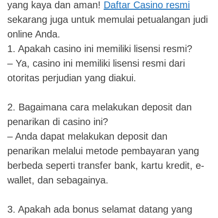
yang kaya dan aman!
Daftar Casino resmi
sekarang juga untuk memulai petualangan judi
online Anda.
1. Apakah casino ini memiliki lisensi resmi?
– Ya, casino ini memiliki lisensi resmi dari
otoritas perjudian yang diakui.
2. Bagaimana cara melakukan deposit dan
penarikan di casino ini?
– Anda dapat melakukan deposit dan
penarikan melalui metode pembayaran yang
berbeda seperti transfer bank, kartu kredit, e-
wallet, dan sebagainya.
3. Apakah ada bonus selamat datang yang