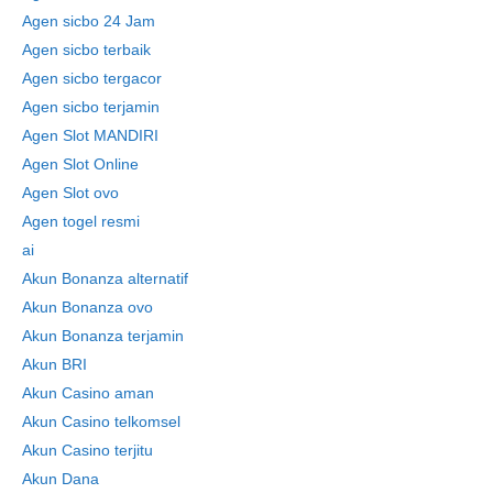
Agen sicbo 24 Jam
Agen sicbo terbaik
Agen sicbo tergacor
Agen sicbo terjamin
Agen Slot MANDIRI
Agen Slot Online
Agen Slot ovo
Agen togel resmi
ai
Akun Bonanza alternatif
Akun Bonanza ovo
Akun Bonanza terjamin
Akun BRI
Akun Casino aman
Akun Casino telkomsel
Akun Casino terjitu
Akun Dana