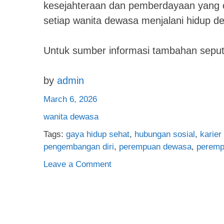
kesejahteraan dan pemberdayaan yang 
setiap wanita dewasa menjalani hidup de
Untuk sumber informasi tambahan seput
by
admin
March 6, 2026
wanita dewasa
Tags:
gaya hidup sehat
,
hubungan sosial
,
karie
pengembangan diri
,
perempuan dewasa
,
peremp
on
Leave a Comment
Wanita
Dewasa:
Panduan
Lengkap