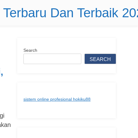
r Terbaru Dan Terbaik 2
Search
SEARCH
,
sistem online profesional hokiku88
gi
 akan