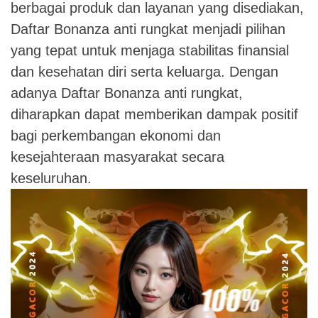
berbagai produk dan layanan yang disediakan,
Daftar Bonanza anti rungkat menjadi pilihan
yang tepat untuk menjaga stabilitas finansial
dan kesehatan diri serta keluarga. Dengan
adanya Daftar Bonanza anti rungkat,
diharapkan dapat memberikan dampak positif
bagi perkembangan ekonomi dan
kesejahteraan masyarakat secara
keseluruhan.