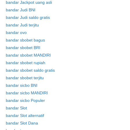
bandar Jackpot uang asli
bandar Judi BNI
bandar Judi saldo gratis
bandar Judi terjitu
bandar ovo
bandar sbobet bagus
bandar sbobet BRI
bandar sbobet MANDIRI
bandar sbobet rupiah
bandar sbobet saldo gratis
bandar sbobet terjitu
bandar sicbo BNI
bandar sicbo MANDIRI
bandar sicbo Populer
bandar Slot
bandar Slot alternatif
bandar Slot Dana