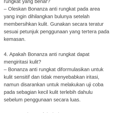
rungkat yang benar?
– Oleskan Bonanza anti rungkat pada area
yang ingin dihilangkan bulunya setelah
membersihkan kulit. Gunakan secara teratur
sesuai petunjuk penggunaan yang tertera pada
kemasan.
4. Apakah Bonanza anti rungkat dapat
mengiritasi kulit?
– Bonanza anti rungkat diformulasikan untuk
kulit sensitif dan tidak menyebabkan iritasi,
namun disarankan untuk melakukan uji coba
pada sebagian kecil kulit terlebih dahulu
sebelum penggunaan secara luas.