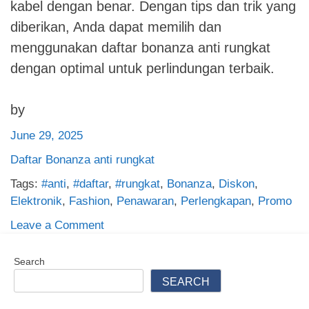
kabel dengan benar. Dengan tips dan trik yang
diberikan, Anda dapat memilih dan
menggunakan daftar bonanza anti rungkat
dengan optimal untuk perlindungan terbaik.
by
June 29, 2025
Daftar Bonanza anti rungkat
Tags:
#anti
,
#daftar
,
#rungkat
,
Bonanza
,
Diskon
,
Elektronik
,
Fashion
,
Penawaran
,
Perlengkapan
,
Promo
on
Leave a Comment
Daftar
Bonanza
Search
Anti
SEARCH
Rungkat: