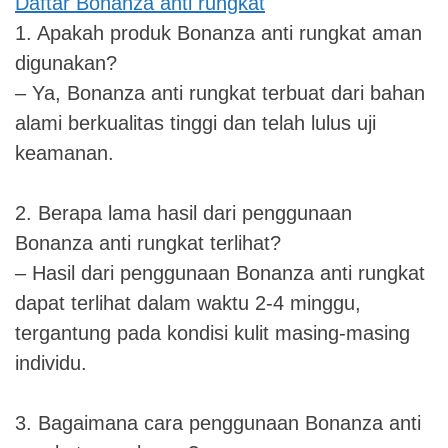
Daftar Bonanza anti rungkat
1. Apakah produk Bonanza anti rungkat aman
digunakan?
– Ya, Bonanza anti rungkat terbuat dari bahan
alami berkualitas tinggi dan telah lulus uji
keamanan.
2. Berapa lama hasil dari penggunaan
Bonanza anti rungkat terlihat?
– Hasil dari penggunaan Bonanza anti rungkat
dapat terlihat dalam waktu 2-4 minggu,
tergantung pada kondisi kulit masing-masing
individu.
3. Bagaimana cara penggunaan Bonanza anti