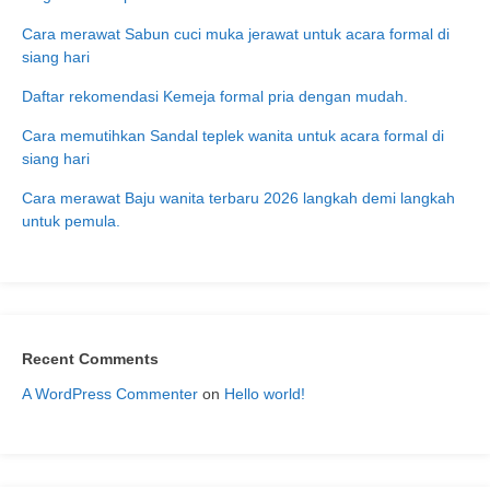
Cara merawat Sabun cuci muka jerawat untuk acara formal di
siang hari
Daftar rekomendasi Kemeja formal pria dengan mudah.
Cara memutihkan Sandal teplek wanita untuk acara formal di
siang hari
Cara merawat Baju wanita terbaru 2026 langkah demi langkah
untuk pemula.
Recent Comments
A WordPress Commenter
on
Hello world!