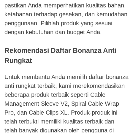
pastikan Anda memperhatikan kualitas bahan,
ketahanan terhadap gesekan, dan kemudahan
penggunaan. Pilihlah produk yang sesuai
dengan kebutuhan dan budget Anda.
Rekomendasi Daftar Bonanza Anti
Rungkat
Untuk membantu Anda memilih daftar bonanza
anti rungkat terbaik, kami merekomendasikan
beberapa produk terbaik seperti Cable
Management Sleeve V2, Spiral Cable Wrap
Pro, dan Cable Clips XL. Produk-produk ini
telah terbukti memiliki kualitas terbaik dan
telah banyak digunakan oleh pengguna di