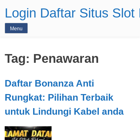
Login Daftar Situs Slo
Menu
Tag:
Penawaran
Daftar Bonanza Anti
Rungkat: Pilihan Terbaik
untuk Lindungi Kabel anda