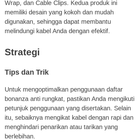
Wrap, dan Cable Clips. Kedua produk ini
memiliki desain yang kokoh dan mudah
digunakan, sehingga dapat membantu
melindungi kabel Anda dengan efektif.
Strategi
Tips dan Trik
Untuk mengoptimalkan penggunaan daftar
bonanza anti rungkat, pastikan Anda mengikuti
petunjuk penggunaan yang disertakan. Selain
itu, sebaiknya mengikat kabel dengan rapi dan
menghindari penarikan atau tarikan yang
berlebihan.