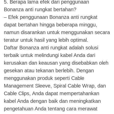
5. Berapa lama efek dari penggunaan
Bonanza anti rungkat bertahan?
– Efek penggunaan Bonanza anti rungkat
dapat bertahan hingga beberapa minggu,
namun disarankan untuk menggunakan secara
teratur untuk hasil yang lebih optimal.
Daftar Bonanza anti rungkat adalah solusi
terbaik untuk melindungi kabel Anda dari
kerusakan dan keausan yang disebabkan oleh
gesekan atau tekanan berlebih. Dengan
menggunakan produk seperti Cable
Management Sleeve, Spiral Cable Wrap, dan
Cable Clips, Anda dapat mempertahankan
kabel Anda dengan baik dan meningkatkan
pengetahuan Anda tentang cara merawat