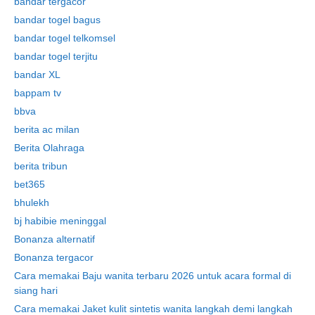
bandar tergacor
bandar togel bagus
bandar togel telkomsel
bandar togel terjitu
bandar XL
bappam tv
bbva
berita ac milan
Berita Olahraga
berita tribun
bet365
bhulekh
bj habibie meninggal
Bonanza alternatif
Bonanza tergacor
Cara memakai Baju wanita terbaru 2026 untuk acara formal di
siang hari
Cara memakai Jaket kulit sintetis wanita langkah demi langkah