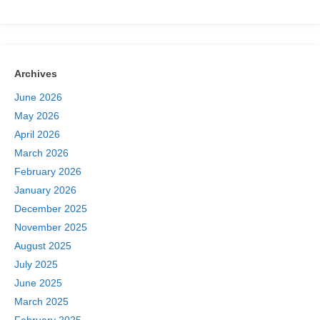
Archives
June 2026
May 2026
April 2026
March 2026
February 2026
January 2026
December 2025
November 2025
August 2025
July 2025
June 2025
March 2025
February 2025