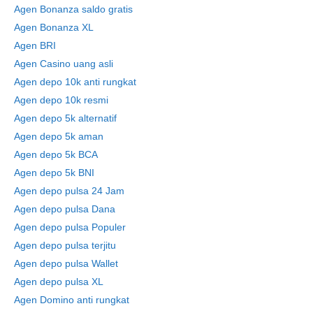
Agen Bonanza saldo gratis
Agen Bonanza XL
Agen BRI
Agen Casino uang asli
Agen depo 10k anti rungkat
Agen depo 10k resmi
Agen depo 5k alternatif
Agen depo 5k aman
Agen depo 5k BCA
Agen depo 5k BNI
Agen depo pulsa 24 Jam
Agen depo pulsa Dana
Agen depo pulsa Populer
Agen depo pulsa terjitu
Agen depo pulsa Wallet
Agen depo pulsa XL
Agen Domino anti rungkat