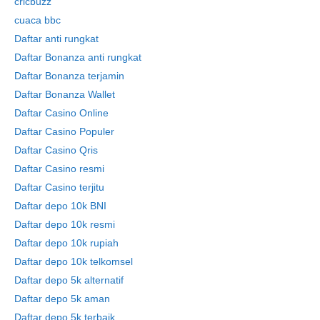
cricbuzz
cuaca bbc
Daftar anti rungkat
Daftar Bonanza anti rungkat
Daftar Bonanza terjamin
Daftar Bonanza Wallet
Daftar Casino Online
Daftar Casino Populer
Daftar Casino Qris
Daftar Casino resmi
Daftar Casino terjitu
Daftar depo 10k BNI
Daftar depo 10k resmi
Daftar depo 10k rupiah
Daftar depo 10k telkomsel
Daftar depo 5k alternatif
Daftar depo 5k aman
Daftar depo 5k terbaik