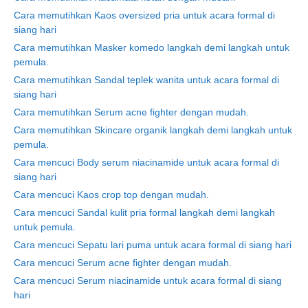
Cara memutihkan Kaos oversized pria untuk acara formal di
siang hari
Cara memutihkan Masker komedo langkah demi langkah untuk
pemula.
Cara memutihkan Sandal teplek wanita untuk acara formal di
siang hari
Cara memutihkan Serum acne fighter dengan mudah.
Cara memutihkan Skincare organik langkah demi langkah untuk
pemula.
Cara mencuci Body serum niacinamide untuk acara formal di
siang hari
Cara mencuci Kaos crop top dengan mudah.
Cara mencuci Sandal kulit pria formal langkah demi langkah
untuk pemula.
Cara mencuci Sepatu lari puma untuk acara formal di siang hari
Cara mencuci Serum acne fighter dengan mudah.
Cara mencuci Serum niacinamide untuk acara formal di siang
hari