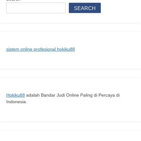
Bola
SEARCH
Pemula
yang
Harus
Dihindari
sistem online profesional hokiku88
Hokiku88
adalah Bandar Judi Online Paling di Percaya di
Indonesia.