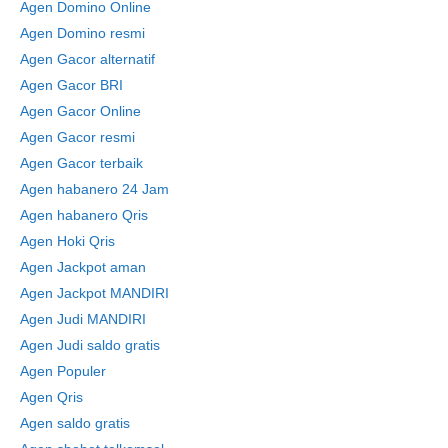
Agen Domino Online
Agen Domino resmi
Agen Gacor alternatif
Agen Gacor BRI
Agen Gacor Online
Agen Gacor resmi
Agen Gacor terbaik
Agen habanero 24 Jam
Agen habanero Qris
Agen Hoki Qris
Agen Jackpot aman
Agen Jackpot MANDIRI
Agen Judi MANDIRI
Agen Judi saldo gratis
Agen Populer
Agen Qris
Agen saldo gratis