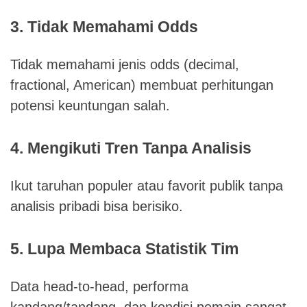
3. Tidak Memahami Odds
Tidak memahami jenis odds (decimal,
fractional, American) membuat perhitungan
potensi keuntungan salah.
4. Mengikuti Tren Tanpa Analisis
Ikut taruhan populer atau favorit publik tanpa
analisis pribadi bisa berisiko.
5. Lupa Membaca Statistik Tim
Data head-to-head, performa