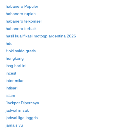
habanero Populer
habanero rupiah
habanero telkomsel
habanero terbaik
hasil kualifikasi motogp argentina 2026
hdc
Hoki saldo gratis
hongkong
ihsg hari ini
incest
inter milan
intisari
islam
Jackpot Dipercaya
jadwal imsak
jadwal liga inggris
jamais vu