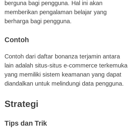
berguna bagi pengguna. Hal ini akan
memberikan pengalaman belajar yang
berharga bagi pengguna.
Contoh
Contoh dari daftar bonanza terjamin antara
lain adalah situs-situs e-commerce terkemuka
yang memiliki sistem keamanan yang dapat
diandalkan untuk melindungi data pengguna.
Strategi
Tips dan Trik