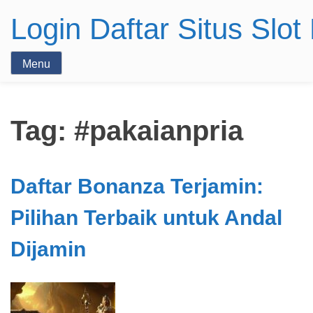
Login Daftar Situs Slo
Menu
Tag:
#pakaianpria
Daftar Bonanza Terjamin:
Pilihan Terbaik untuk Andal
Dijamin