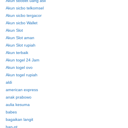
Akun sbobet uang asli
Akun sicbo telkomsel
Akun sicbo tergacor
Akun sicbo Wallet
Akun Slot
Akun Slot aman
Akun Slot rupiah
Akun terbaik
Akun togel 24 Jam
Akun togel ovo
Akun togel rupiah
aldi
american express
anak prabowo
aulia kesuma
babes
bagaikan langit
ban-pt