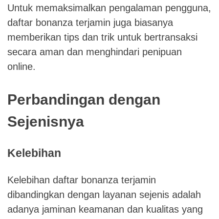
Untuk memaksimalkan pengalaman pengguna,
daftar bonanza terjamin juga biasanya
memberikan tips dan trik untuk bertransaksi
secara aman dan menghindari penipuan
online.
Perbandingan dengan
Sejenisnya
Kelebihan
Kelebihan daftar bonanza terjamin
dibandingkan dengan layanan sejenis adalah
adanya jaminan keamanan dan kualitas yang