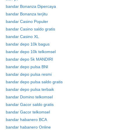
bandar Bonanza Dipercaya
bandar Bonanza terjitu
bandar Casino Populer
bandar Casino saldo gratis
bandar Casino XL
bandar depo 10k bagus
bandar depo 10k telkomsel
bandar depo 5k MANDIRI
bandar depo pulsa BNI
bandar depo pulsa resmi
bandar depo pulsa saldo gratis
bandar depo pulsa terbaik
bandar Domino telkomsel
bandar Gacor saldo gratis
bandar Gacor telkomsel
bandar habanero BCA
bandar habanero Online