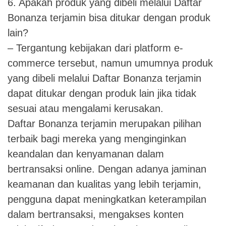
6. Apakah produk yang dibeli melalui Daftar
Bonanza terjamin bisa ditukar dengan produk
lain?
– Tergantung kebijakan dari platform e-
commerce tersebut, namun umumnya produk
yang dibeli melalui Daftar Bonanza terjamin
dapat ditukar dengan produk lain jika tidak
sesuai atau mengalami kerusakan.
Daftar Bonanza terjamin merupakan pilihan
terbaik bagi mereka yang menginginkan
keandalan dan kenyamanan dalam
bertransaksi online. Dengan adanya jaminan
keamanan dan kualitas yang lebih terjamin,
pengguna dapat meningkatkan keterampilan
dalam bertransaksi, mengakses konten