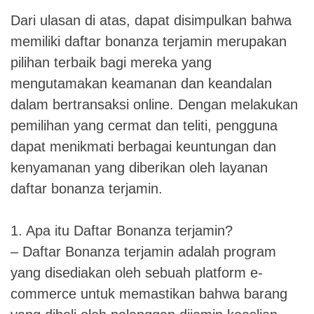
Dari ulasan di atas, dapat disimpulkan bahwa
memiliki daftar bonanza terjamin merupakan
pilihan terbaik bagi mereka yang
mengutamakan keamanan dan keandalan
dalam bertransaksi online. Dengan melakukan
pemilihan yang cermat dan teliti, pengguna
dapat menikmati berbagai keuntungan dan
kenyamanan yang diberikan oleh layanan
daftar bonanza terjamin.
1. Apa itu Daftar Bonanza terjamin?
– Daftar Bonanza terjamin adalah program
yang disediakan oleh sebuah platform e-
commerce untuk memastikan bahwa barang