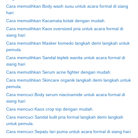
Cara memutihkan Body wash susu untuk acara formal di siang
hari
Cara memutihkan Kacamata kotak dengan mudah.
Cara memutihkan Kaos oversized pria untuk acara formal di
siang hari
Cara memutihkan Masker komedo langkah demi langkah untuk
pemula.
Cara memutihkan Sandal teplek wanita untuk acara formal di
siang hari
Cara memutihkan Serum acne fighter dengan mudah.
Cara memutihkan Skincare organik langkah demi langkah untuk
pemula.
Cara mencuci Body serum niacinamide untuk acara formal di
siang hari
Cara mencuci Kaos crop top dengan mudah.
Cara mencuci Sandal kulit pria formal langkah demi langkah
untuk pemula.
Cara mencuci Sepatu lari puma untuk acara formal di siang hari