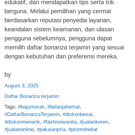
edukatif, dan mendapatkan tips serta trik
berguna. Melalui pemilihan yang cermat
berdasarkan reputasi penyedia layanan,
keandalan sistem keamanan, dan ulasan
pengguna sebelumnya, pengguna dapat
memilih daftar bonanza terjamin yang sesuai
dengan kebutuhan dan preferensi mereka.
by
August 3, 2025
Daftar Bonanza terjamin
Tags:
#bajumurah
,
#belanjahemat
,
#DaftarBonanzaTerjamin
,
#diskonbesar
,
#diskonmenarik
,
#fashionwanita
,
#jualankeren
,
#jualanonline
,
#pakaianpria
,
#promohebat