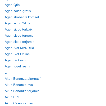
Agen Qris
Agen saldo gratis
Agen sbobet telkomsel
Agen sicbo 24 Jam
Agen sicbo terbaik
Agen sicbo tergacor
Agen sicbo terjamin
Agen Slot MANDIRI
Agen Slot Online
Agen Slot ovo
Agen togel resmi
ai
Akun Bonanza alternatif
Akun Bonanza ovo
Akun Bonanza terjamin
Akun BRI
Akun Casino aman