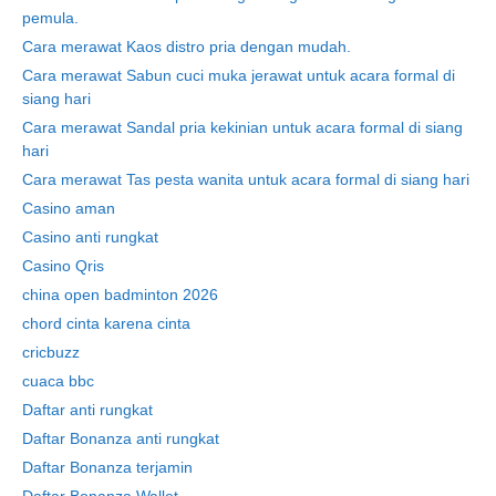
pemula.
Cara merawat Kaos distro pria dengan mudah.
Cara merawat Sabun cuci muka jerawat untuk acara formal di
siang hari
Cara merawat Sandal pria kekinian untuk acara formal di siang
hari
Cara merawat Tas pesta wanita untuk acara formal di siang hari
Casino aman
Casino anti rungkat
Casino Qris
china open badminton 2026
chord cinta karena cinta
cricbuzz
cuaca bbc
Daftar anti rungkat
Daftar Bonanza anti rungkat
Daftar Bonanza terjamin