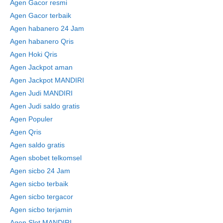
Agen Gacor resmi
Agen Gacor terbaik
Agen habanero 24 Jam
Agen habanero Qris
Agen Hoki Qris
Agen Jackpot aman
Agen Jackpot MANDIRI
Agen Judi MANDIRI
Agen Judi saldo gratis
Agen Populer
Agen Qris
Agen saldo gratis
Agen sbobet telkomsel
Agen sicbo 24 Jam
Agen sicbo terbaik
Agen sicbo tergacor
Agen sicbo terjamin
Agen Slot MANDIRI