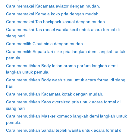
Cara memakai Kacamata aviator dengan mudah.
Cara memakai Kemeja koko pria dengan mudah.
Cara memakai Tas backpack kasual dengan mudah.
Cara memakai Tas ransel wanita kecil untuk acara formal di
siang hari
Cara memilih Ciput ninja dengan mudah.
Cara memilih Sepatu lari nike pria langkah demi langkah untuk
pemula.
Cara memutihkan Body lotion aroma parfum langkah demi
langkah untuk pemula.
Cara memutihkan Body wash susu untuk acara formal di siang
hari
Cara memutihkan Kacamata kotak dengan mudah.
Cara memutihkan Kaos oversized pria untuk acara formal di
siang hari
Cara memutihkan Masker komedo langkah demi langkah untuk
pemula.
Cara memutihkan Sandal teplek wanita untuk acara formal di