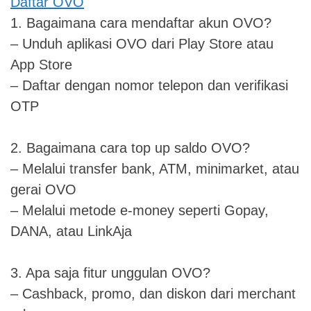
Daftar OVO
1. Bagaimana cara mendaftar akun OVO?
– Unduh aplikasi OVO dari Play Store atau
App Store
– Daftar dengan nomor telepon dan verifikasi
OTP
2. Bagaimana cara top up saldo OVO?
– Melalui transfer bank, ATM, minimarket, atau
gerai OVO
– Melalui metode e-money seperti Gopay,
DANA, atau LinkAja
3. Apa saja fitur unggulan OVO?
– Cashback, promo, dan diskon dari merchant