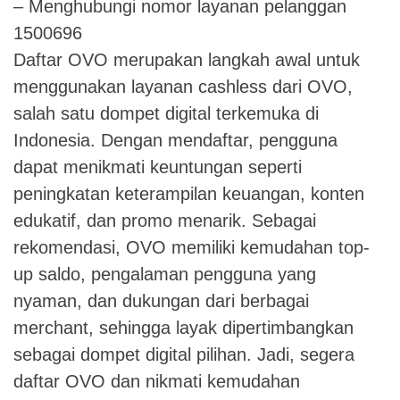
– Menghubungi nomor layanan pelanggan
1500696
Daftar OVO merupakan langkah awal untuk
menggunakan layanan cashless dari OVO,
salah satu dompet digital terkemuka di
Indonesia. Dengan mendaftar, pengguna
dapat menikmati keuntungan seperti
peningkatan keterampilan keuangan, konten
edukatif, dan promo menarik. Sebagai
rekomendasi, OVO memiliki kemudahan top-
up saldo, pengalaman pengguna yang
nyaman, dan dukungan dari berbagai
merchant, sehingga layak dipertimbangkan
sebagai dompet digital pilihan. Jadi, segera
daftar OVO dan nikmati kemudahan