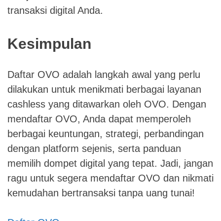
transaksi digital Anda.
Kesimpulan
Daftar OVO adalah langkah awal yang perlu
dilakukan untuk menikmati berbagai layanan
cashless yang ditawarkan oleh OVO. Dengan
mendaftar OVO, Anda dapat memperoleh
berbagai keuntungan, strategi, perbandingan
dengan platform sejenis, serta panduan
memilih dompet digital yang tepat. Jadi, jangan
ragu untuk segera mendaftar OVO dan nikmati
kemudahan bertransaksi tanpa uang tunai!