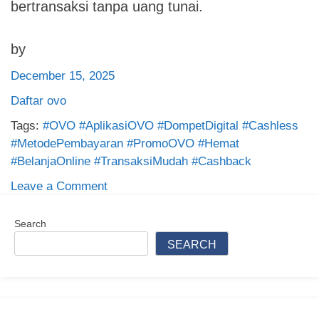
bertransaksi tanpa uang tunai.
by
December 15, 2025
Daftar ovo
Tags:
#OVO #AplikasiOVO #DompetDigital #Cashless
#MetodePembayaran #PromoOVO #Hemat
#BelanjaOnline #TransaksiMudah #Cashback
on
Leave a Comment
Daftar
OVO:
Search
Cara
SEARCH
Mudah
dan
Cepat
untuk