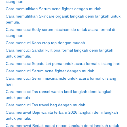
siang hari
Cara memutihkan Serum acne fighter dengan mudah.
Cara memutihkan Skincare organik langkah demi langkah untuk
pemula.
Cara mencuci Body serum niacinamide untuk acara formal di
siang hari
Cara mencuci Kaos crop top dengan mudah.
Cara mencuci Sandal kulit pria formal langkah demi langkah
untuk pemula.
Cara mencuci Sepatu lari puma untuk acara formal di siang hari
Cara mencuci Serum acne fighter dengan mudah.
Cara mencuci Serum niacinamide untuk acara formal di siang
hari
Cara mencuci Tas ransel wanita kecil langkah demi langkah
untuk pemula.
Cara mencuci Tas travel bag dengan mudah.
Cara merawat Baju wanita terbaru 2026 langkah demi langkah
untuk pemula.
Cara merawat Bedak padat ringan langkah demi langkah untuk