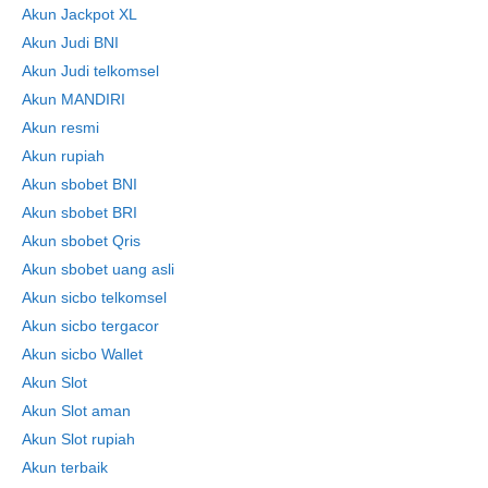
Akun Jackpot XL
Akun Judi BNI
Akun Judi telkomsel
Akun MANDIRI
Akun resmi
Akun rupiah
Skip
Akun sbobet BNI
to
Akun sbobet BRI
content
Akun sbobet Qris
Akun sbobet uang asli
Akun sicbo telkomsel
Akun sicbo tergacor
Akun sicbo Wallet
Akun Slot
Akun Slot aman
Akun Slot rupiah
Akun terbaik