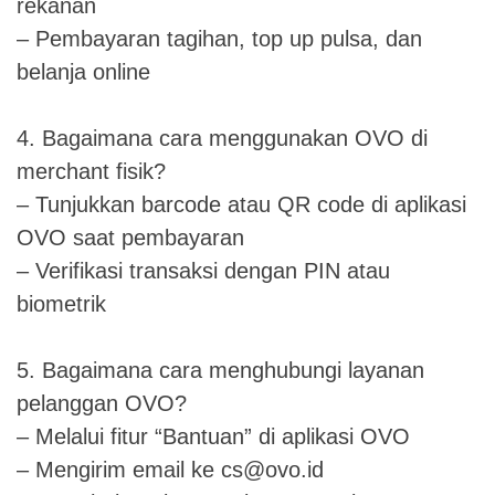
rekanan
– Pembayaran tagihan, top up pulsa, dan
belanja online
4. Bagaimana cara menggunakan OVO di
merchant fisik?
– Tunjukkan barcode atau QR code di aplikasi
OVO saat pembayaran
– Verifikasi transaksi dengan PIN atau
biometrik
5. Bagaimana cara menghubungi layanan
pelanggan OVO?
– Melalui fitur “Bantuan” di aplikasi OVO
– Mengirim email ke cs@ovo.id