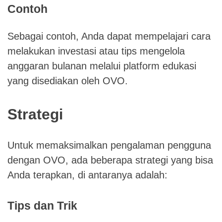
Contoh
Sebagai contoh, Anda dapat mempelajari cara
melakukan investasi atau tips mengelola
anggaran bulanan melalui platform edukasi
yang disediakan oleh OVO.
Strategi
Untuk memaksimalkan pengalaman pengguna
dengan OVO, ada beberapa strategi yang bisa
Anda terapkan, di antaranya adalah:
Tips dan Trik