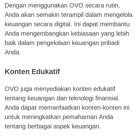
Dengan menggunakan OVO secara rutin,
Anda akan semakin terampil dalam mengelola
keuangan secara digital. Ini dapat membantu
Anda mengembangkan kebiasaan yang lebih
baik dalam pengelolaan keuangan pribadi
Anda.
Konten Edukatif
OVO juga menyediakan konten edukatif
tentang keuangan dan teknologi finansial.
Anda dapat memanfaatkan konten-konten ini
untuk meningkatkan pemahaman Anda
tentang berbagai aspek keuangan.