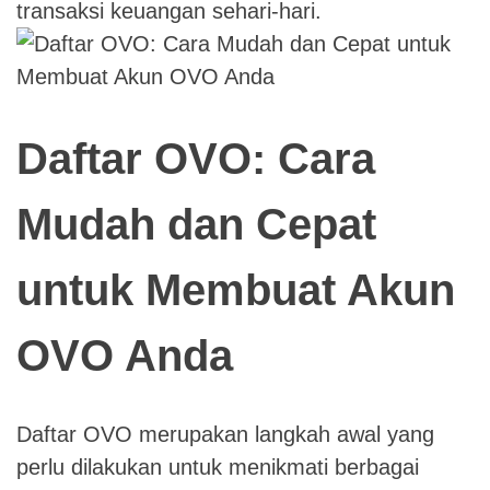
transaksi keuangan sehari-hari.
Daftar OVO: Cara
Mudah dan Cepat
untuk Membuat Akun
OVO Anda
Daftar OVO merupakan langkah awal yang
perlu dilakukan untuk menikmati berbagai