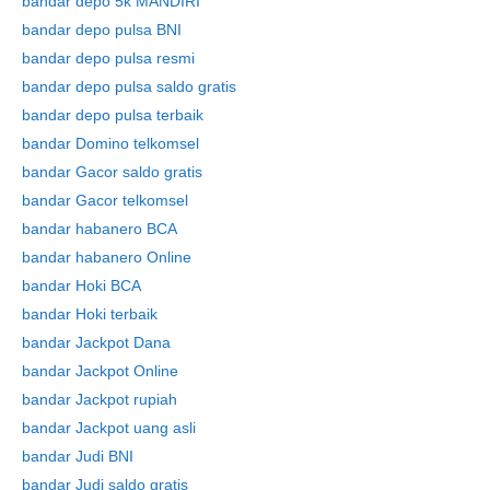
bandar depo 5k MANDIRI
bandar depo pulsa BNI
bandar depo pulsa resmi
bandar depo pulsa saldo gratis
bandar depo pulsa terbaik
bandar Domino telkomsel
bandar Gacor saldo gratis
bandar Gacor telkomsel
bandar habanero BCA
bandar habanero Online
bandar Hoki BCA
bandar Hoki terbaik
bandar Jackpot Dana
bandar Jackpot Online
bandar Jackpot rupiah
bandar Jackpot uang asli
bandar Judi BNI
bandar Judi saldo gratis