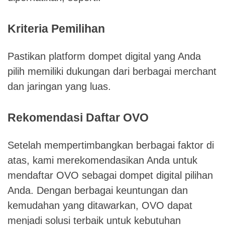
Kriteria Pemilihan
Pastikan platform dompet digital yang Anda
pilih memiliki dukungan dari berbagai merchant
dan jaringan yang luas.
Rekomendasi Daftar OVO
Setelah mempertimbangkan berbagai faktor di
atas, kami merekomendasikan Anda untuk
mendaftar OVO sebagai dompet digital pilihan
Anda. Dengan berbagai keuntungan dan
kemudahan yang ditawarkan, OVO dapat
menjadi solusi terbaik untuk kebutuhan