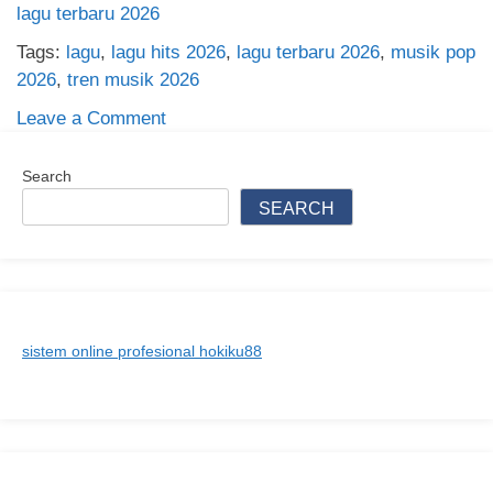
lagu terbaru 2026
Tags:
lagu
,
lagu hits 2026
,
lagu terbaru 2026
,
musik pop
2026
,
tren musik 2026
on
Leave a Comment
lagu
terbaru
Search
2026
SEARCH
sistem online profesional hokiku88