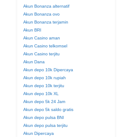
Akun Bonanza alternatif
Akun Bonanza ovo
Akun Bonanza terjamin
Akun BRI
Akun Casino aman
Akun Casino telkomsel
Akun Casino terjitu
Akun Dana
Akun depo 10k Dipercaya
Akun depo 10k rupiah
Akun depo 10k terjitu
Akun depo 10k XL
Akun depo 5k 24 Jam
Akun depo 5k saldo gratis
Akun depo pulsa BNI
Akun depo pulsa terjitu
Akun Dipercaya