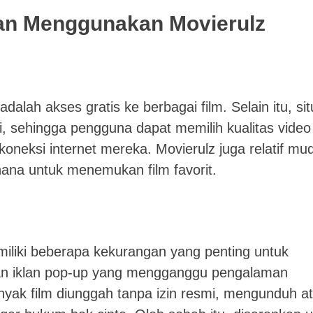
an Menggunakan Movierulz
alah akses gratis ke berbagai film. Selain itu, sit
i, sehingga pengguna dapat memilih kualitas video
oneksi internet mereka. Movierulz juga relatif mu
ana untuk menemukan film favorit.
iliki beberapa kekurangan yang penting untuk
lkan iklan pop-up yang mengganggu pengalaman
nyak film diunggah tanpa izin resmi, mengunduh a