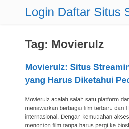
Login Daftar Situs
Tag:
Movierulz
Movierulz: Situs Stream
yang Harus Diketahui Pec
Movierulz adalah salah satu platform dari
menawarkan berbagai film terbaru dari Ho
internasional. Dengan kemudahan akses,
menonton film tanpa harus pergi ke bios