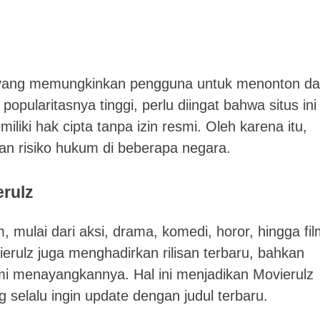
lm yang memungkinkan pengguna untuk menonton d
opularitasnya tinggi, perlu diingat bahwa situs ini
liki hak cipta tanpa izin resmi. Oleh karena itu,
n risiko hukum di beberapa negara.
erulz
 mulai dari aksi, drama, komedi, horor, hingga fi
ierulz juga menghadirkan rilisan terbaru, bahkan
mi menayangkannya. Hal ini menjadikan Movierulz
 selalu ingin update dengan judul terbaru.