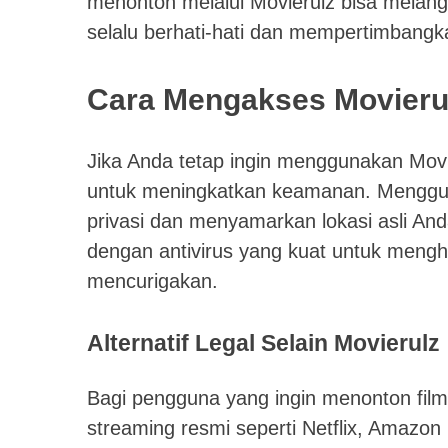
menonton melalui Movierulz bisa melang
selalu berhati-hati dan mempertimbangkan
Cara Mengakses Movieru
Jika Anda tetap ingin menggunakan Movi
untuk meningkatkan keamanan. Menggun
privasi dan menyamarkan lokasi asli Anda
dengan antivirus yang kuat untuk menghi
mencurigakan.
Alternatif Legal Selain Movierulz
Bagi pengguna yang ingin menonton film
streaming resmi seperti Netflix, Amazon 