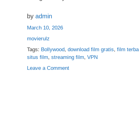
by
admin
March 10, 2026
movierulz
Tags:
Bollywood
,
download film gratis
,
film terba
situs film
,
streaming film
,
VPN
on
Leave a Comment
Movierulz:
Situs
Streaming
dan
Download
Film
Populer
yang
Harus