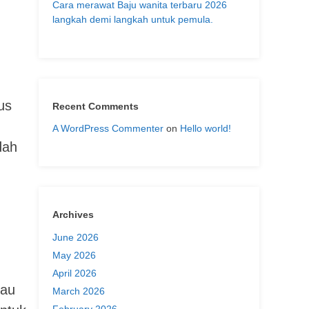
Cara merawat Baju wanita terbaru 2026
langkah demi langkah untuk pemula.
us
Recent Comments
A WordPress Commenter
on
Hello world!
dah
Archives
June 2026
May 2026
April 2026
tau
March 2026
February 2026