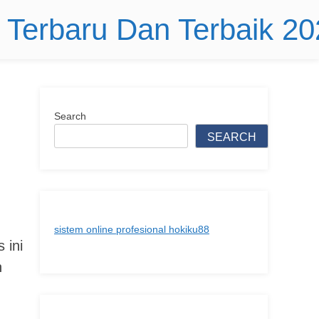
r Terbaru Dan Terbaik 2
Search
SEARCH
sistem online profesional hokiku88
 ini
n