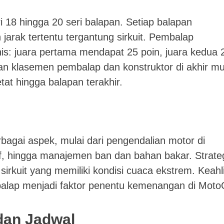
 18 hingga 20 seri balapan. Setiap balapan
arak tertentu tergantung sirkuit. Pembalap
nis: juara pertama mendapat 25 poin, juara kedua 
kan klasemen pembalap dan konstruktor di akhir m
tat hingga balapan terakhir.
gai aspek, mulai dari pengendalian motor di
f, hingga manajemen ban dan bahan bakar. Strate
 sirkuit yang memiliki kondisi cuaca ekstrem. Keahl
balap menjadi faktor penentu kemenangan di Moto
dan Jadwal