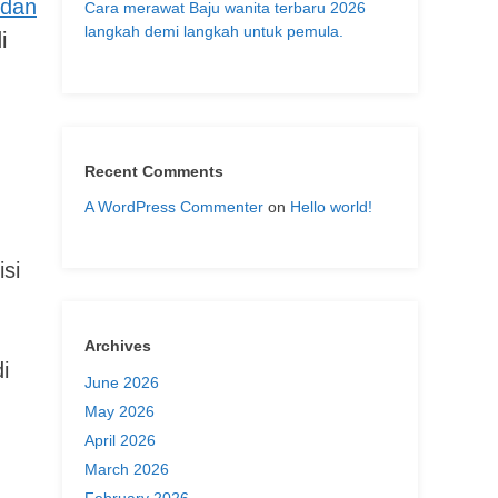
 dan
Cara merawat Baju wanita terbaru 2026
langkah demi langkah untuk pemula.
i
Recent Comments
A WordPress Commenter
on
Hello world!
si
Archives
i
June 2026
May 2026
April 2026
March 2026
February 2026