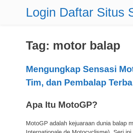
Login Daftar Situs
Tag:
motor balap
Mengungkap Sensasi Mot
Tim, dan Pembalap Terbai
Apa Itu MotoGP?
MotoGP adalah kejuaraan dunia balap mo
Internationale de Motocyclisme). Seri in