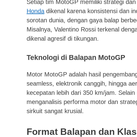
Setiap tim MotoGP memiliki strategi dan 
Honda
dikenal karena konsistensi dan i
sorotan dunia, dengan gaya balap berbe
Misalnya, Valentino Rossi terkenal deng
dikenal agresif di tikungan.
Teknologi di Balapan MotoGP
Motor MotoGP adalah hasil pengembanga
seamless, elektronik canggih, hingga a
kecepatan lebih dari 350 km/jam. Selain
menganalisis performa motor dan strategi
sirkuit sangat krusial.
Format Balapan dan Kla