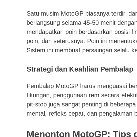
Satu musim MotoGP biasanya terdiri dari
berlangsung selama 45-50 menit dengan j
mendapatkan poin berdasarkan posisi fi
poin, dan seterusnya. Poin ini menentu
Sistem ini membuat persaingan selalu ke
Strategi dan Keahlian Pembalap
Pembalap MotoGP harus menguasai berba
tikungan, penggunaan rem secara efekti
pit-stop juga sangat penting di beberapa
mental, refleks cepat, dan pengalaman 
Menonton MotoGP: Tips 