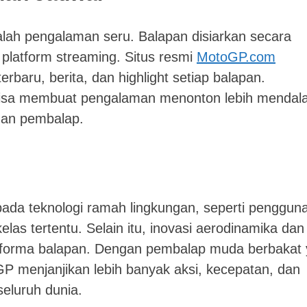
ah pengalaman seru. Balapan disiarkan secara
n platform streaming. Situs resmi
MotoGP.com
baru, berita, dan highlight setiap balapan.
t bisa membuat pengalaman menonton lebih mendal
dan pembalap.
ada teknologi ramah lingkungan, seperti penggun
kelas tertentu. Selain itu, inovasi aerodinamika dan
erforma balapan. Dengan pembalap muda berbakat
P menjanjikan lebih banyak aksi, kecepatan, dan
eluruh dunia.