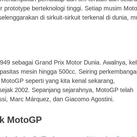
 prototype berteknologi tinggi. Setiap musim Mo
selenggarakan di sirkuit-sirkuit terkenal di dunia, m
949 sebagai Grand Prix Motor Dunia. Awalnya, ke
pasitas mesin hingga 500cc. Seiring perkembanga
di MotoGP seperti yang kita kenal sekarang,
ejak 2002. Sepanjang sejarahnya, MotoGP telah
ossi, Marc Márquez, dan Giacomo Agostini.
ik MotoGP