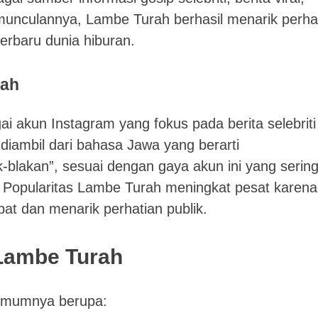
kemunculannya, Lambe Turah berhasil menarik perha
erbaru dunia hiburan.
rah
i akun Instagram yang fokus pada berita selebriti
 diambil dari bahasa Jawa yang berarti
k-blakan”, sesuai dengan gaya akun ini yang serin
 Popularitas Lambe Turah meningkat pesat karena
t dan menarik perhatian publik.
 Lambe Turah
 umumnya berupa: