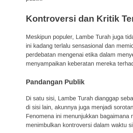
Kontroversi dan Kritik 
Meskipun populer, Lambe Turah juga tida
ini kadang terlalu sensasional dan memi
perdebatan mengenai etika dalam menyeb
menyampaikan keberatan mereka terhada
Pandangan Publik
Di satu sisi, Lambe Turah dianggap seb
di sisi lain, akunnya juga menjadi sorota
Fenomena ini menunjukkan bagaimana me
menimbulkan kontroversi dalam waktu si