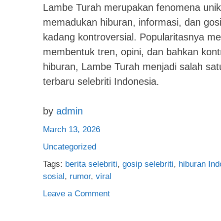
Lambe Turah merupakan fenomena unik di
memadukan hiburan, informasi, dan gosi
kadang kontroversial. Popularitasnya 
membentuk tren, opini, dan bahkan kont
hiburan, Lambe Turah menjadi salah sa
terbaru selebriti Indonesia.
by
admin
March 13, 2026
Uncategorized
Tags:
berita selebriti
,
gosip selebriti
,
hiburan Ind
sosial
,
rumor
,
viral
on
Leave a Comment
Lambe
Turah: