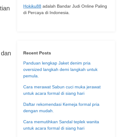
Hokiku88
adalah Bandar Judi Online Paling
tian
di Percaya di Indonesia.
 dan
Recent Posts
Panduan lengkap Jaket denim pria
oversized langkah demi langkah untuk
g
pemula.
Cara merawat Sabun cuci muka jerawat
untuk acara formal di siang hari
Daftar rekomendasi Kemeja formal pria
dengan mudah.
Cara memutihkan Sandal teplek wanita
untuk acara formal di siang hari