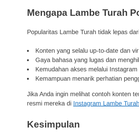
Mengapa Lambe Turah P
Popularitas Lambe Turah tidak lepas dar
Konten yang selalu up-to-date dan vir
Gaya bahasa yang lugas dan menghi
Kemudahan akses melalui Instagram d
Kemampuan menarik perhatian penggu
Jika Anda ingin melihat contoh konten 
resmi mereka di
Instagram Lambe Tura
Kesimpulan