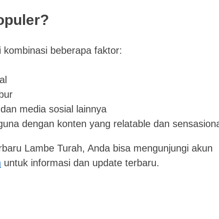
opuler?
i kombinasi beberapa faktor:
al
bur
an media sosial lainnya
na dengan konten yang relatable dan sensasiona
terbaru Lambe Turah, Anda bisa mengunjungi akun
h
untuk informasi dan update terbaru.