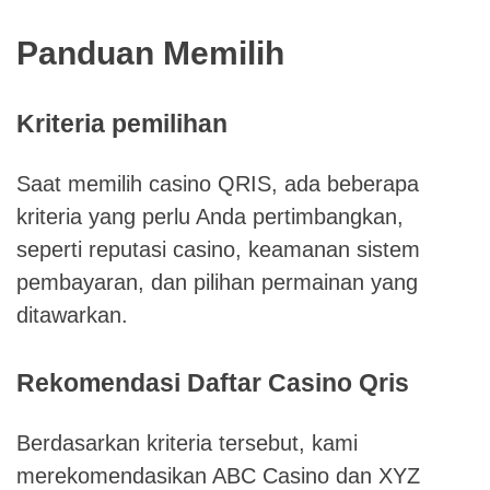
Panduan Memilih
Kriteria pemilihan
Saat memilih casino QRIS, ada beberapa
kriteria yang perlu Anda pertimbangkan,
seperti reputasi casino, keamanan sistem
pembayaran, dan pilihan permainan yang
ditawarkan.
Rekomendasi Daftar Casino Qris
Berdasarkan kriteria tersebut, kami
merekomendasikan ABC Casino dan XYZ