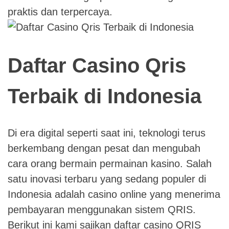
praktis dan terpercaya.
Daftar Casino Qris
Terbaik di Indonesia
Di era digital seperti saat ini, teknologi terus
berkembang dengan pesat dan mengubah
cara orang bermain permainan kasino. Salah
satu inovasi terbaru yang sedang populer di
Indonesia adalah casino online yang menerima
pembayaran menggunakan sistem QRIS.
Berikut ini kami sajikan daftar casino QRIS