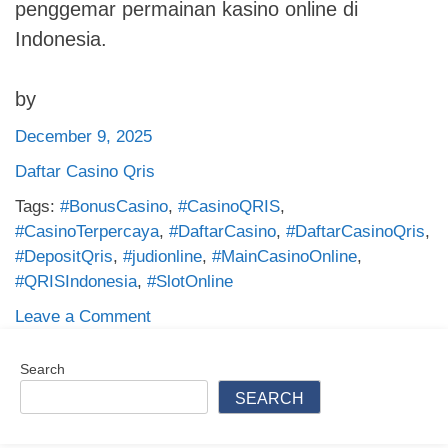
penggemar permainan kasino online di
Indonesia.
by
December 9, 2025
Daftar Casino Qris
Tags:
#BonusCasino
,
#CasinoQRIS
,
#CasinoTerpercaya
,
#DaftarCasino
,
#DaftarCasinoQris
,
#DepositQris
,
#judionline
,
#MainCasinoOnline
,
#QRISIndonesia
,
#SlotOnline
on
Leave a Comment
Daftar
Casino
Search
Qris
SEARCH
Terbaik
di