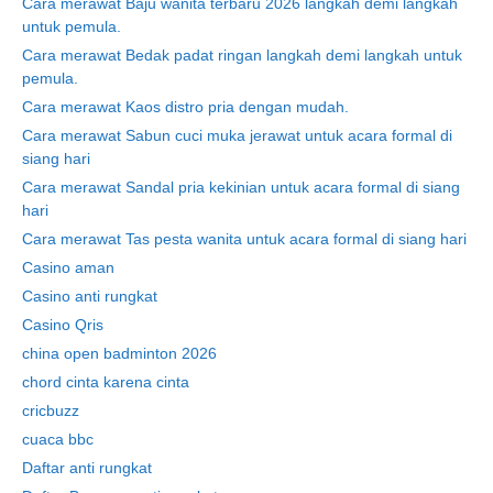
Cara merawat Baju wanita terbaru 2026 langkah demi langkah
untuk pemula.
Cara merawat Bedak padat ringan langkah demi langkah untuk
pemula.
Cara merawat Kaos distro pria dengan mudah.
Cara merawat Sabun cuci muka jerawat untuk acara formal di
siang hari
Cara merawat Sandal pria kekinian untuk acara formal di siang
hari
Cara merawat Tas pesta wanita untuk acara formal di siang hari
Casino aman
Casino anti rungkat
Casino Qris
china open badminton 2026
chord cinta karena cinta
cricbuzz
cuaca bbc
Daftar anti rungkat