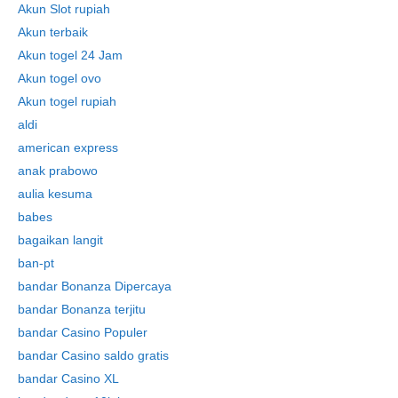
Akun Slot rupiah
Akun terbaik
Akun togel 24 Jam
Akun togel ovo
Akun togel rupiah
aldi
american express
anak prabowo
aulia kesuma
babes
bagaikan langit
ban-pt
bandar Bonanza Dipercaya
bandar Bonanza terjitu
bandar Casino Populer
bandar Casino saldo gratis
bandar Casino XL