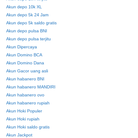
Akun depo 10k XL
Akun depo 5k 24 Jam
Akun depo 5k saldo gratis
Akun depo pulsa BNI
Akun depo pulsa terjitu
Akun Dipercaya
Akun Domino BCA
Akun Domino Dana
Akun Gacor uang asli
Akun habanero BNI
Akun habanero MANDIRI
Akun habanero ovo
Akun habanero rupiah
Akun Hoki Populer
Akun Hoki rupiah
Akun Hoki saldo gratis
Akun Jackpot