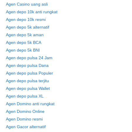
Agen Casino uang asli
Agen depo 10k anti rungkat
Agen depo 10k resmi
Agen depo 5k alternatif
Agen depo 5k aman
Agen depo 5k BCA
Agen depo 5k BNI
Agen depo pulsa 24 Jam
Agen depo pulsa Dana
Agen depo pulsa Populer
Agen depo pulsa terjitu
Agen depo pulsa Wallet
Agen depo pulsa XL
Agen Domino anti rungkat
Agen Domino Online
Agen Domino resmi
Agen Gacor alternatif