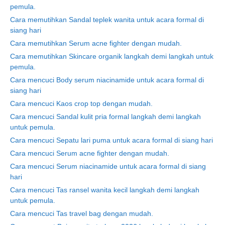
pemula.
Cara memutihkan Sandal teplek wanita untuk acara formal di
siang hari
Cara memutihkan Serum acne fighter dengan mudah.
Cara memutihkan Skincare organik langkah demi langkah untuk
pemula.
Cara mencuci Body serum niacinamide untuk acara formal di
siang hari
Cara mencuci Kaos crop top dengan mudah.
Cara mencuci Sandal kulit pria formal langkah demi langkah
untuk pemula.
Cara mencuci Sepatu lari puma untuk acara formal di siang hari
Cara mencuci Serum acne fighter dengan mudah.
Cara mencuci Serum niacinamide untuk acara formal di siang
hari
Cara mencuci Tas ransel wanita kecil langkah demi langkah
untuk pemula.
Cara mencuci Tas travel bag dengan mudah.