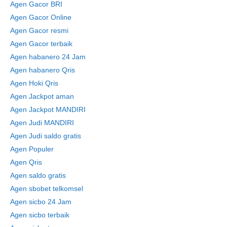
Agen Gacor BRI
Agen Gacor Online
Agen Gacor resmi
Agen Gacor terbaik
Agen habanero 24 Jam
Agen habanero Qris
Agen Hoki Qris
Agen Jackpot aman
Agen Jackpot MANDIRI
Agen Judi MANDIRI
Agen Judi saldo gratis
Agen Populer
Agen Qris
Agen saldo gratis
Agen sbobet telkomsel
Agen sicbo 24 Jam
Agen sicbo terbaik