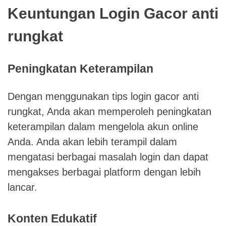
Keuntungan Login Gacor anti
rungkat
Peningkatan Keterampilan
Dengan menggunakan tips login gacor anti
rungkat, Anda akan memperoleh peningkatan
keterampilan dalam mengelola akun online
Anda. Anda akan lebih terampil dalam
mengatasi berbagai masalah login dan dapat
mengakses berbagai platform dengan lebih
lancar.
Konten Edukatif