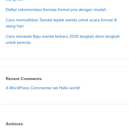
Daftar rekomendasi Kemeja formal pria dengan mudah.
Cara memutihkan Sandal teplek wanita untuk acara formal di
siang hari
Cara merawat Baju wanita terbaru 2026 langkah demi langkah
untuk pemula.
Recent Comments
A WordPress Commenter
on
Hello world!
Archives