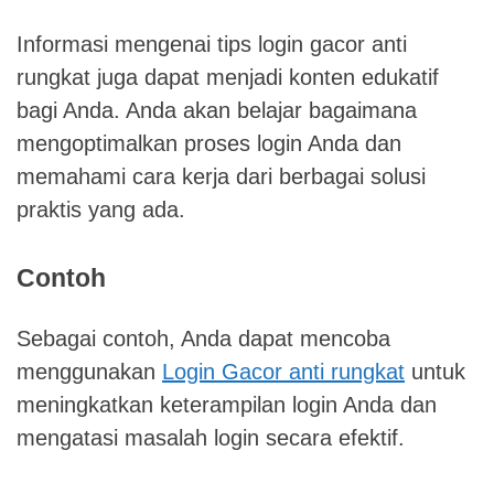
Informasi mengenai tips login gacor anti
rungkat juga dapat menjadi konten edukatif
bagi Anda. Anda akan belajar bagaimana
mengoptimalkan proses login Anda dan
memahami cara kerja dari berbagai solusi
praktis yang ada.
Contoh
Sebagai contoh, Anda dapat mencoba
menggunakan
Login Gacor anti rungkat
untuk
meningkatkan keterampilan login Anda dan
mengatasi masalah login secara efektif.