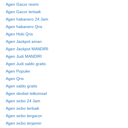
Agen Gacor resmi
Agen Gacor terbaik
Agen habanero 24 Jam
Agen habanero Qris
Agen Hoki Qris
Agen Jackpot aman
Agen Jackpot MANDIRI
Agen Judi MANDIRI
Agen Judi saldo gratis
Agen Populer
Agen Qris
Agen saldo gratis
Agen sbobet telkomsel
Agen sicbo 24 Jam
Agen sicbo terbaik
Agen sicbo tergacor
Agen sicbo terjamin