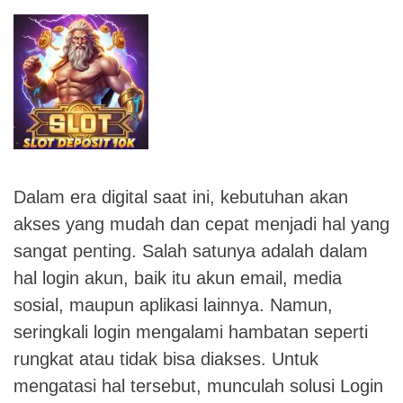
Dalam era digital saat ini, kebutuhan akan
akses yang mudah dan cepat menjadi hal yang
sangat penting. Salah satunya adalah dalam
hal login akun, baik itu akun email, media
sosial, maupun aplikasi lainnya. Namun,
seringkali login mengalami hambatan seperti
rungkat atau tidak bisa diakses. Untuk
mengatasi hal tersebut, munculah solusi Login