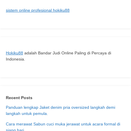
Mengatasi
sistem online profesional hokiku88
Masalah
Login
Hokiku88
adalah Bandar Judi Online Paling di Percaya di
Indonesia.
Recent Posts
Panduan lengkap Jaket denim pria oversized langkah demi
langkah untuk pemula.
Cara merawat Sabun cuci muka jerawat untuk acara formal di
siang hari