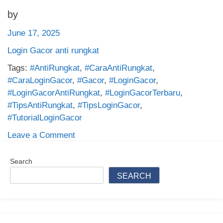
by
June 17, 2025
Login Gacor anti rungkat
Tags:
#AntiRungkat
,
#CaraAntiRungkat
,
#CaraLoginGacor
,
#Gacor
,
#LoginGacor
,
#LoginGacorAntiRungkat
,
#LoginGacorTerbaru
,
#TipsAntiRungkat
,
#TipsLoginGacor
,
#TutorialLoginGacor
on
Leave a Comment
Tips
Login
Search
Gacor
SEARCH
Anti
Rungkat:
Solusi
Praktis