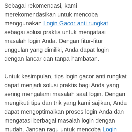
Sebagai rekomendasi, kami
merekomendasikan untuk mencoba
menggunakan
Login Gacor anti rungkat
sebagai solusi praktis untuk mengatasi
masalah login Anda. Dengan fitur-fitur
unggulan yang dimiliki, Anda dapat login
dengan lancar dan tanpa hambatan.
Untuk kesimpulan, tips login gacor anti rungkat
dapat menjadi solusi praktis bagi Anda yang
sering mengalami masalah saat login. Dengan
mengikuti tips dan trik yang kami sajikan, Anda
dapat mengoptimalkan proses login Anda dan
mengatasi berbagai masalah login dengan
mudah. Jangan ragu untuk mencoba
Login