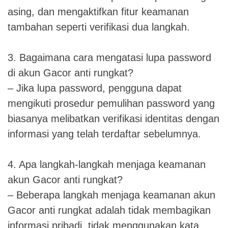
asing, dan mengaktifkan fitur keamanan
tambahan seperti verifikasi dua langkah.
3. Bagaimana cara mengatasi lupa password
di akun Gacor anti rungkat?
– Jika lupa password, pengguna dapat
mengikuti prosedur pemulihan password yang
biasanya melibatkan verifikasi identitas dengan
informasi yang telah terdaftar sebelumnya.
4. Apa langkah-langkah menjaga keamanan
akun Gacor anti rungkat?
– Beberapa langkah menjaga keamanan akun
Gacor anti rungkat adalah tidak membagikan
informasi pribadi, tidak menggunakan kata