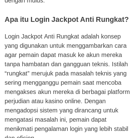
dengan mulus.
Apa itu Login Jackpot Anti Rungkat?
Login Jackpot Anti Rungkat adalah konsep
yang digunakan untuk menggambarkan cara
agar pemain dapat masuk ke akun mereka
tanpa hambatan dan gangguan teknis. Istilah
“rungkat” merujuk pada masalah teknis yang
sering mengganggu pemain saat mencoba
mengakses akun mereka di berbagai platform
perjudian atau kasino online. Dengan
mengadopsi sistem yang dirancang untuk
mengatasi masalah ini, pemain dapat
menikmati pengalaman login yang lebih stabil
dan efisien.