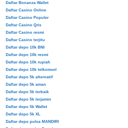
Daftar Bonanza Wallet
Daftar Casino Online
Daftar Casino Populer
Daftar Casino Qris
Daftar Casino resmi
Daftar Casino terjitu
Daftar depo 10k BNI
Daftar depo 10k resmi
Daftar depo 10k rupiah
Daftar depo 10k telkomsel
Daftar depo 5k alternatif
Daftar depo 5k aman
Daftar depo 5k terbaik
Daftar depo 5k terjamin
Daftar depo 5k Wallet
Daftar depo 5k XL
Daftar depo pulsa MANDIRI