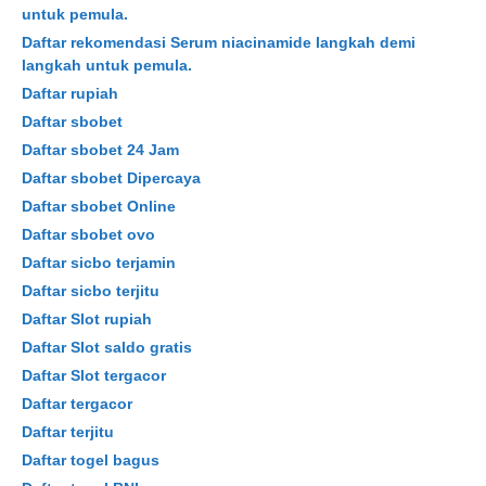
untuk pemula.
Daftar rekomendasi Serum niacinamide langkah demi
langkah untuk pemula.
Daftar rupiah
Daftar sbobet
Daftar sbobet 24 Jam
Daftar sbobet Dipercaya
Daftar sbobet Online
Daftar sbobet ovo
Daftar sicbo terjamin
Daftar sicbo terjitu
Daftar Slot rupiah
Daftar Slot saldo gratis
Daftar Slot tergacor
Daftar tergacor
Daftar terjitu
Daftar togel bagus