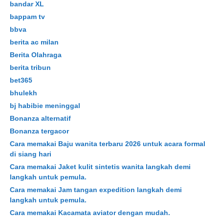
bandar XL
bappam tv
bbva
berita ac milan
Berita Olahraga
berita tribun
bet365
bhulekh
bj habibie meninggal
Bonanza alternatif
Bonanza tergacor
Cara memakai Baju wanita terbaru 2026 untuk acara formal
di siang hari
Cara memakai Jaket kulit sintetis wanita langkah demi
langkah untuk pemula.
Cara memakai Jam tangan expedition langkah demi
langkah untuk pemula.
Cara memakai Kacamata aviator dengan mudah.