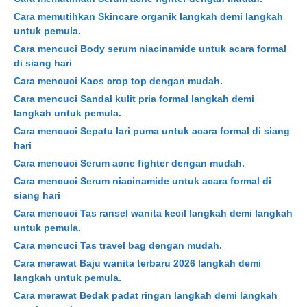
Cara memutihkan Skincare organik langkah demi langkah
untuk pemula.
Cara mencuci Body serum niacinamide untuk acara formal
di siang hari
Cara mencuci Kaos crop top dengan mudah.
Cara mencuci Sandal kulit pria formal langkah demi
langkah untuk pemula.
Cara mencuci Sepatu lari puma untuk acara formal di siang
hari
Cara mencuci Serum acne fighter dengan mudah.
Cara mencuci Serum niacinamide untuk acara formal di
siang hari
Cara mencuci Tas ransel wanita kecil langkah demi langkah
untuk pemula.
Cara mencuci Tas travel bag dengan mudah.
Cara merawat Baju wanita terbaru 2026 langkah demi
langkah untuk pemula.
Cara merawat Bedak padat ringan langkah demi langkah