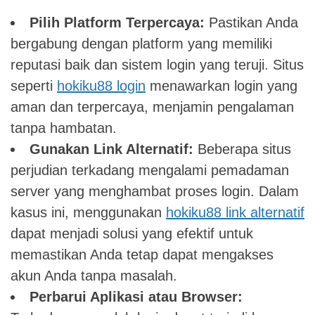
Pilih Platform Terpercaya:
Pastikan Anda
bergabung dengan platform yang memiliki
reputasi baik dan sistem login yang teruji. Situs
seperti
hokiku88 login
menawarkan login yang
aman dan terpercaya, menjamin pengalaman
tanpa hambatan.
Gunakan Link Alternatif:
Beberapa situs
perjudian terkadang mengalami pemadaman
server yang menghambat proses login. Dalam
kasus ini, menggunakan
hokiku88 link alternatif
dapat menjadi solusi yang efektif untuk
memastikan Anda tetap dapat mengakses
akun Anda tanpa masalah.
Perbarui Aplikasi atau Browser: