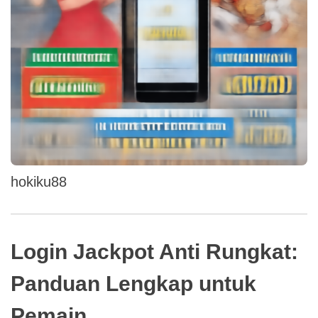
hokiku88
Login Jackpot Anti Rungkat:
Panduan Lengkap untuk
Pemain