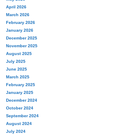
April 2026
March 2026
February 2026
January 2026
December 2025
November 2025
August 2025
July 2025
June 2025
March 2025
February 2025
January 2025
December 2024
October 2024
September 2024
August 2024
July 2024