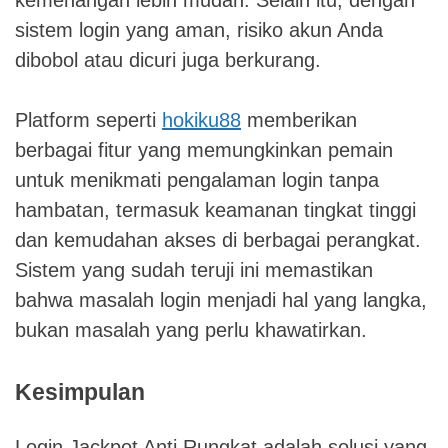
sistem login yang aman, risiko akun Anda
dibobol atau dicuri juga berkurang.
Platform seperti
hokiku88
memberikan
berbagai fitur yang memungkinkan pemain
untuk menikmati pengalaman login tanpa
hambatan, termasuk keamanan tingkat tinggi
dan kemudahan akses di berbagai perangkat.
Sistem yang sudah teruji ini memastikan
bahwa masalah login menjadi hal yang langka,
bukan masalah yang perlu khawatirkan.
Kesimpulan
Login Jackpot Anti Rungkat adalah solusi yang