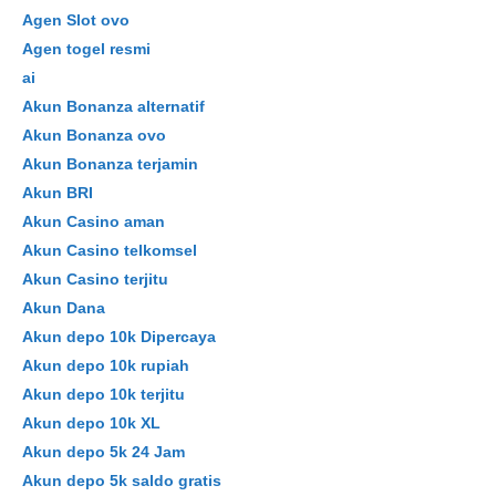
Agen Slot ovo
Agen togel resmi
ai
Akun Bonanza alternatif
Akun Bonanza ovo
Akun Bonanza terjamin
Akun BRI
Akun Casino aman
Akun Casino telkomsel
Akun Casino terjitu
Akun Dana
Akun depo 10k Dipercaya
Akun depo 10k rupiah
Akun depo 10k terjitu
Akun depo 10k XL
Akun depo 5k 24 Jam
Akun depo 5k saldo gratis