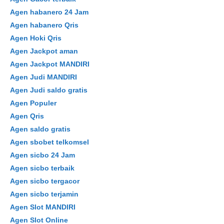
Agen habanero 24 Jam
Agen habanero Qris
Agen Hoki Qris
Agen Jackpot aman
Agen Jackpot MANDIRI
Agen Judi MANDIRI
Agen Judi saldo gratis
Agen Populer
Agen Qris
Agen saldo gratis
Agen sbobet telkomsel
Agen sicbo 24 Jam
Agen sicbo terbaik
Agen sicbo tergacor
Agen sicbo terjamin
Agen Slot MANDIRI
Agen Slot Online