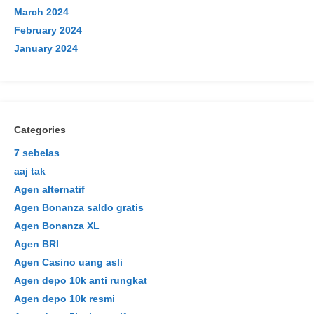
March 2024
February 2024
January 2024
Categories
7 sebelas
aaj tak
Agen alternatif
Agen Bonanza saldo gratis
Agen Bonanza XL
Agen BRI
Agen Casino uang asli
Agen depo 10k anti rungkat
Agen depo 10k resmi