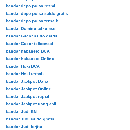
bandar depo pulsa resmi
bandar depo pulsa saldo gratis
bandar depo pulsa terbaik
bandar Domino telkomsel
bandar Gacor saldo gratis
bandar Gacor telkomsel
bandar habanero BCA
bandar habanero Online
bandar Hoki BCA
bandar Hoki terbaik
bandar Jackpot Dana
bandar Jackpot Online
bandar Jackpot rupiah
bandar Jackpot uang asli
bandar Judi BNI
bandar Judi saldo gratis
bandar Judi terjitu