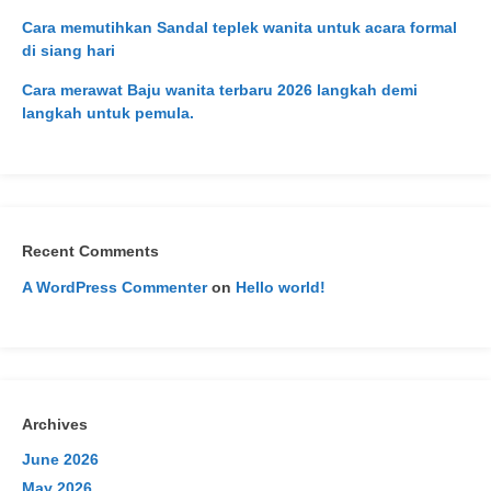
Cara memutihkan Sandal teplek wanita untuk acara formal
di siang hari
Cara merawat Baju wanita terbaru 2026 langkah demi
langkah untuk pemula.
Recent Comments
A WordPress Commenter
on
Hello world!
Archives
June 2026
May 2026