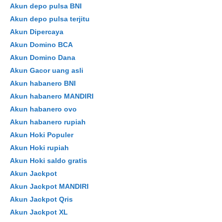
Akun depo pulsa BNI
Akun depo pulsa terjitu
Akun Dipercaya
Akun Domino BCA
Akun Domino Dana
Akun Gacor uang asli
Akun habanero BNI
Akun habanero MANDIRI
Akun habanero ovo
Akun habanero rupiah
Akun Hoki Populer
Akun Hoki rupiah
Akun Hoki saldo gratis
Akun Jackpot
Akun Jackpot MANDIRI
Akun Jackpot Qris
Akun Jackpot XL