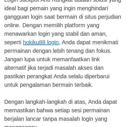
ideal bagi pemain yang ingin menghindari
gangguan login saat bermain di situs perjudian
online. Dengan memilih platform yang
menawarkan login yang stabil dan aman,
seperti
hokiku88 login
, Anda dapat menikmati
permainan dengan lebih tenang dan fokus.
Jangan lupa untuk memanfaatkan link
alternatif jika terjadi masalah akses dan
pastikan perangkat Anda selalu diperbarui
untuk pengalaman bermain terbaik.
Dengan langkah-langkah di atas, Anda dapat
memastikan bahwa setiap sesi permainan
berjalan lancar tanpa masalah login yang