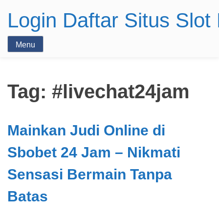
Login Daftar Situs Slo
Menu
Tag:
#livechat24jam
Mainkan Judi Online di
Sbobet 24 Jam – Nikmati
Sensasi Bermain Tanpa
Batas