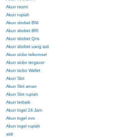
Akun resmi
Akun rupiah
Akun sbobet BNI
Akun sbobet BRI
Akun sbobet Qris
Akun sbobet uang asli
Akun sicbo telkomsel
Akun sicbo tergacor
Akun sicbo Wallet
Akun Slot
Akun Slot aman
Akun Slot rupiah
Akun terbaik
Skip
Akun togel 24 Jam
to
content
Akun togel ovo
Akun togel rupiah
aldi