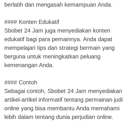
berlatih dan mengasah kemampuan Anda.
#### Konten Edukatif
Sbobet 24 Jam juga menyediakan konten
edukatif bagi para pemainnya. Anda dapat
mempelajari tips dan strategi bermain yang
berguna untuk meningkatkan peluang
kemenangan Anda.
#### Contoh
Sebagai contoh, Sbobet 24 Jam menyediakan
artikel-artikel informatif tentang permainan judi
online yang bisa membantu Anda memahami
lebih dalam tentang dunia perjudian online.