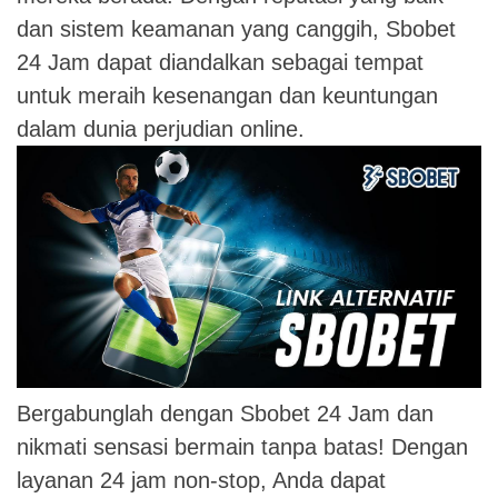
dan sistem keamanan yang canggih, Sbobet
24 Jam dapat diandalkan sebagai tempat
untuk meraih kesenangan dan keuntungan
dalam dunia perjudian online.
Bergabunglah dengan Sbobet 24 Jam dan
nikmati sensasi bermain tanpa batas! Dengan
layanan 24 jam non-stop, Anda dapat