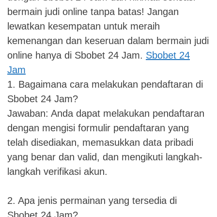
bermain judi online tanpa batas! Jangan
lewatkan kesempatan untuk meraih
kemenangan dan keseruan dalam bermain judi
online hanya di Sbobet 24 Jam.
Sbobet 24
Jam
1. Bagaimana cara melakukan pendaftaran di
Sbobet 24 Jam?
Jawaban: Anda dapat melakukan pendaftaran
dengan mengisi formulir pendaftaran yang
telah disediakan, memasukkan data pribadi
yang benar dan valid, dan mengikuti langkah-
langkah verifikasi akun.
2. Apa jenis permainan yang tersedia di
Sbobet 24 Jam?