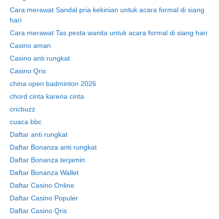
Cara merawat Sandal pria kekinian untuk acara formal di siang
hari
Cara merawat Tas pesta wanita untuk acara formal di siang hari
Casino aman
Casino anti rungkat
Casino Qris
china open badminton 2026
chord cinta karena cinta
cricbuzz
cuaca bbc
Daftar anti rungkat
Daftar Bonanza anti rungkat
Daftar Bonanza terjamin
Daftar Bonanza Wallet
Daftar Casino Online
Daftar Casino Populer
Daftar Casino Qris