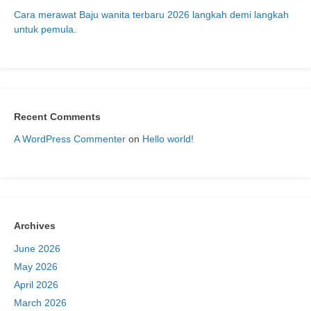
Cara merawat Baju wanita terbaru 2026 langkah demi langkah
untuk pemula.
Recent Comments
A WordPress Commenter
on
Hello world!
Archives
June 2026
May 2026
April 2026
March 2026