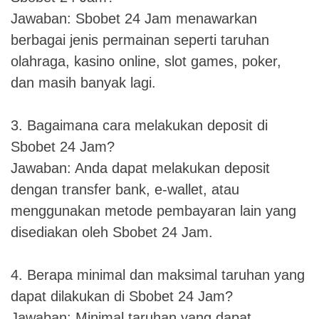
Jawaban: Sbobet 24 Jam menawarkan
berbagai jenis permainan seperti taruhan
olahraga, kasino online, slot games, poker,
dan masih banyak lagi.
3. Bagaimana cara melakukan deposit di
Sbobet 24 Jam?
Jawaban: Anda dapat melakukan deposit
dengan transfer bank, e-wallet, atau
menggunakan metode pembayaran lain yang
disediakan oleh Sbobet 24 Jam.
4. Berapa minimal dan maksimal taruhan yang
dapat dilakukan di Sbobet 24 Jam?
Jawaban: Minimal taruhan yang dapat