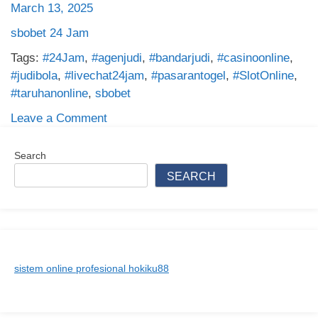
March 13, 2025
sbobet 24 Jam
Tags:
#24Jam
,
#agenjudi
,
#bandarjudi
,
#casinoonline
,
#judibola
,
#livechat24jam
,
#pasarantogel
,
#SlotOnline
,
#taruhanonline
,
sbobet
on
Leave a Comment
Mainkan
Judi
Search
Online
SEARCH
di
Sbobet
24
Jam
–
sistem online profesional hokiku88
Nikmati
Sensasi
Bermain