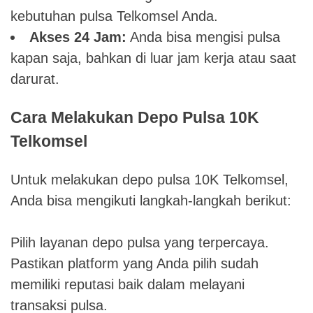
kebutuhan pulsa Telkomsel Anda.
Akses 24 Jam:
Anda bisa mengisi pulsa
kapan saja, bahkan di luar jam kerja atau saat
darurat.
Cara Melakukan Depo Pulsa 10K
Telkomsel
Untuk melakukan depo pulsa 10K Telkomsel,
Anda bisa mengikuti langkah-langkah berikut:
Pilih layanan depo pulsa yang terpercaya.
Pastikan platform yang Anda pilih sudah
memiliki reputasi baik dalam melayani
transaksi pulsa.