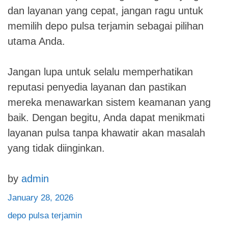
dan layanan yang cepat, jangan ragu untuk
memilih depo pulsa terjamin sebagai pilihan
utama Anda.
Jangan lupa untuk selalu memperhatikan
reputasi penyedia layanan dan pastikan
mereka menawarkan sistem keamanan yang
baik. Dengan begitu, Anda dapat menikmati
layanan pulsa tanpa khawatir akan masalah
yang tidak diinginkan.
by
admin
January 28, 2026
depo pulsa terjamin