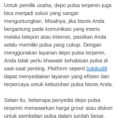
Untuk pemilik usaha, depo pulsa terjamin juga
bisa menjadi solusi yang sangat
menguntungkan. Misalnya, jika bisnis Anda
bergantung pada komunikasi yang intens
melalui telepon atau internet, pastikan Anda
selalu memiliki pulsa yang cukup. Dengan
menggunakan layanan depo pulsa terjamin,
Anda tidak perlu khawatir kehabisan pulsa di
saat-saat penting. Platform seperti
hokiku88
dapat menyediakan layanan yang efisien dan
terpercaya untuk kebutuhan pulsa bisnis Anda.
Selain itu, beberapa penyedia depo pulsa
terjamin menawarkan harga grosir atau diskon
untuk pembelian pulsa dalam jumlah besar,