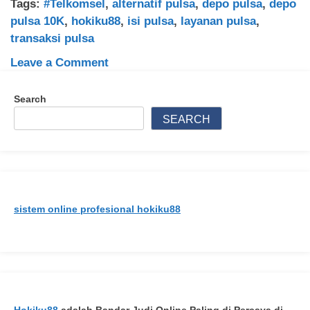
Tags:
#Telkomsel
,
alternatif pulsa
,
depo pulsa
,
depo
pulsa 10K
,
hokiku88
,
isi pulsa
,
layanan pulsa
,
transaksi pulsa
on
Leave a Comment
Daftar
depo
Search
10k
SEARCH
telkomsel
sistem online profesional hokiku88