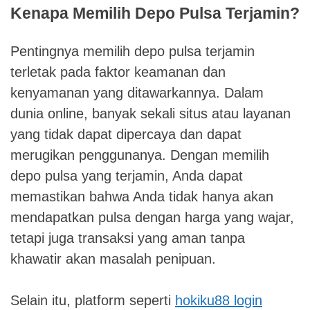
Kenapa Memilih Depo Pulsa Terjamin?
Pentingnya memilih depo pulsa terjamin
terletak pada faktor keamanan dan
kenyamanan yang ditawarkannya. Dalam
dunia online, banyak sekali situs atau layanan
yang tidak dapat dipercaya dan dapat
merugikan penggunanya. Dengan memilih
depo pulsa yang terjamin, Anda dapat
memastikan bahwa Anda tidak hanya akan
mendapatkan pulsa dengan harga yang wajar,
tetapi juga transaksi yang aman tanpa
khawatir akan masalah penipuan.
Selain itu, platform seperti
hokiku88 login