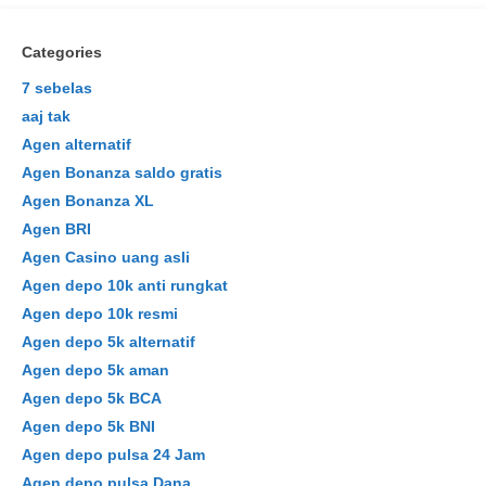
Categories
7 sebelas
aaj tak
Agen alternatif
Agen Bonanza saldo gratis
Agen Bonanza XL
Agen BRI
Agen Casino uang asli
Agen depo 10k anti rungkat
Agen depo 10k resmi
Agen depo 5k alternatif
Agen depo 5k aman
Agen depo 5k BCA
Agen depo 5k BNI
Agen depo pulsa 24 Jam
Agen depo pulsa Dana