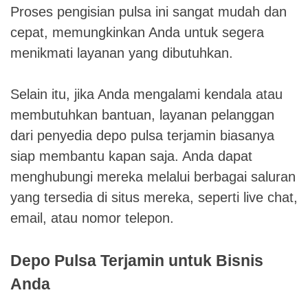
Proses pengisian pulsa ini sangat mudah dan
cepat, memungkinkan Anda untuk segera
menikmati layanan yang dibutuhkan.
Selain itu, jika Anda mengalami kendala atau
membutuhkan bantuan, layanan pelanggan
dari penyedia depo pulsa terjamin biasanya
siap membantu kapan saja. Anda dapat
menghubungi mereka melalui berbagai saluran
yang tersedia di situs mereka, seperti live chat,
email, atau nomor telepon.
Depo Pulsa Terjamin untuk Bisnis
Anda