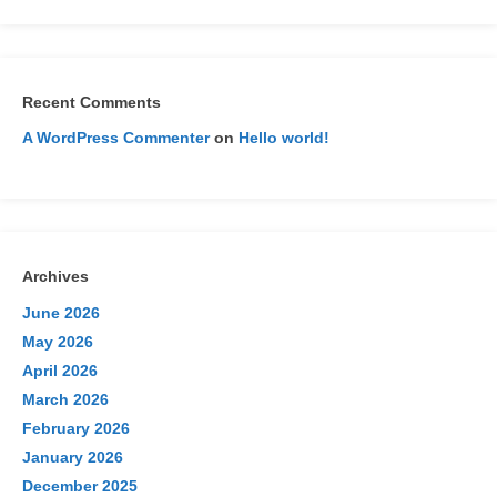
Recent Comments
A WordPress Commenter
on
Hello world!
Archives
June 2026
May 2026
April 2026
March 2026
February 2026
January 2026
December 2025