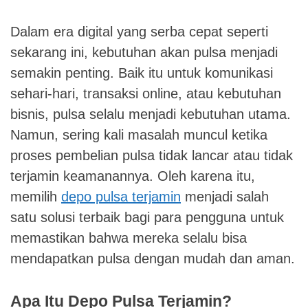
Dalam era digital yang serba cepat seperti
sekarang ini, kebutuhan akan pulsa menjadi
semakin penting. Baik itu untuk komunikasi
sehari-hari, transaksi online, atau kebutuhan
bisnis, pulsa selalu menjadi kebutuhan utama.
Namun, sering kali masalah muncul ketika
proses pembelian pulsa tidak lancar atau tidak
terjamin keamanannya. Oleh karena itu,
memilih
depo pulsa terjamin
menjadi salah
satu solusi terbaik bagi para pengguna untuk
memastikan bahwa mereka selalu bisa
mendapatkan pulsa dengan mudah dan aman.
Apa Itu Depo Pulsa Terjamin?