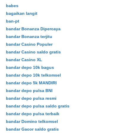
babes
bagaikan langit
ban-pt
bandar Bonanza Dipercaya
bandar Bonanza terjitu
bandar Casino Populer
bandar Casino saldo gratis
bandar Casino XL
bandar depo 10k bagus
bandar depo 10k telkomsel
bandar depo 5k MANDIRI
bandar depo pulsa BNI
bandar depo pulsa resmi
bandar depo pulsa saldo gratis
bandar depo pulsa terbaik
bandar Domino telkomsel
bandar Gacor saldo gratis