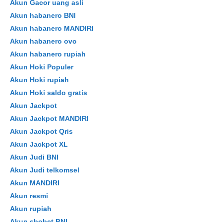
Akun Gacor uang asli
Akun habanero BNI
Akun habanero MANDIRI
Akun habanero ovo
Akun habanero rupiah
Akun Hoki Populer
Akun Hoki rupiah
Akun Hoki saldo gratis
Akun Jackpot
Akun Jackpot MANDIRI
Akun Jackpot Qris
Akun Jackpot XL
Akun Judi BNI
Akun Judi telkomsel
Akun MANDIRI
Akun resmi
Akun rupiah
Akun sbobet BNI