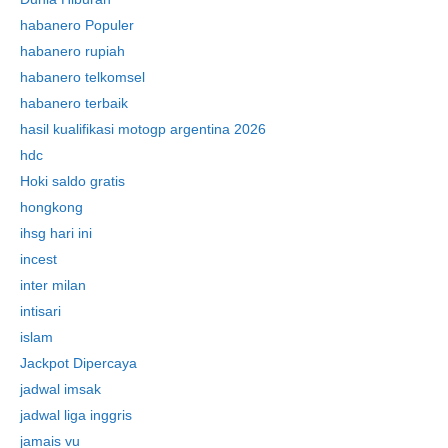
habanero Populer
habanero rupiah
habanero telkomsel
habanero terbaik
hasil kualifikasi motogp argentina 2026
hdc
Hoki saldo gratis
hongkong
ihsg hari ini
incest
inter milan
intisari
islam
Jackpot Dipercaya
jadwal imsak
jadwal liga inggris
jamais vu