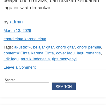
pelajari chord di atas, dan rasakan keindahan
lagu ini saat dimainkan.
by
admin
March 13, 2026
chord cinta karena cinta
Tags:
akustik">
,
belajar gitar
,
chord gitar
,
chord pemula
,
content="Cinta Karena Cinta
,
cover lagu
,
lagu romantis
,
lirik lagu
,
musik Indonesia
,
tips menyanyi
on
Leave a Comment
Chord
Lagu
Search
“Cinta
SEARCH
Karena
Cinta”:
Panduan