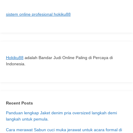
Lengkap
Bermain
sistem online profesional hokiku88
Gitar
dan
Menyanyikan
Lagu
Romantis
Hokiku88
adalah Bandar Judi Online Paling di Percaya di
Indonesia.
Recent Posts
Panduan lengkap Jaket denim pria oversized langkah demi
langkah untuk pemula.
Cara merawat Sabun cuci muka jerawat untuk acara formal di