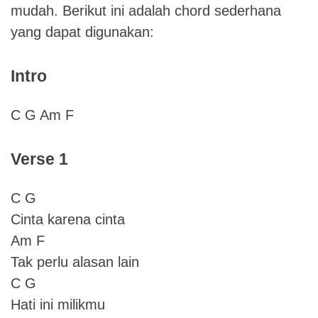
mudah. Berikut ini adalah chord sederhana
yang dapat digunakan:
Intro
C G Am F
Verse 1
C G
Cinta karena cinta
Am F
Tak perlu alasan lain
C G
Hati ini milikmu