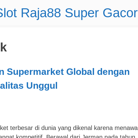
 Slot Raja88 Super Gaco
uk
n Supermarket Global dengan
alitas Unggul
rket terbesar di dunia yang dikenal karena menaw
angat kompetitif. Berawal dari Jerman pada tahun