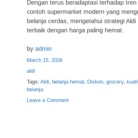
Dengan terus beradaptasi terhadap tren 
contoh supermarket modern yang menguta
belanja cerdas, mengetahui strategi Ald
terbaik dengan harga paling hemat.
by
admin
March 15, 2026
aldi
Tags:
Aldi
,
belanja hemat
,
Diskon
,
grocery
,
kual
belanja
on
Leave a Comment
Aldi:
Rahasia
Kesuksesan
Supermarket