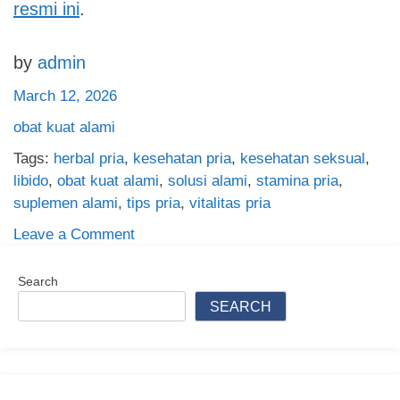
resmi ini
.
by
admin
March 12, 2026
obat kuat alami
Tags:
herbal pria
,
kesehatan pria
,
kesehatan seksual
,
libido
,
obat kuat alami
,
solusi alami
,
stamina pria
,
suplemen alami
,
tips pria
,
vitalitas pria
on
Leave a Comment
10
Obat
Search
Kuat
SEARCH
Alami
Terbukti
Ampuh
untuk