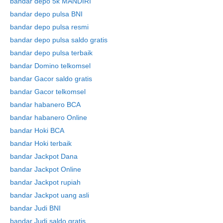
bandar depo 5k MANDIRI
bandar depo pulsa BNI
bandar depo pulsa resmi
bandar depo pulsa saldo gratis
bandar depo pulsa terbaik
bandar Domino telkomsel
bandar Gacor saldo gratis
bandar Gacor telkomsel
bandar habanero BCA
bandar habanero Online
bandar Hoki BCA
bandar Hoki terbaik
bandar Jackpot Dana
bandar Jackpot Online
bandar Jackpot rupiah
Skip
bandar Jackpot uang asli
to
bandar Judi BNI
content
bandar Judi saldo gratis