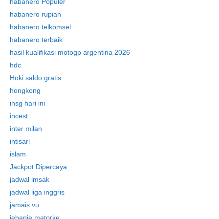
habanero Populer
habanero rupiah
habanero telkomsel
habanero terbaik
hasil kualifikasi motogp argentina 2026
hdc
Hoki saldo gratis
hongkong
ihsg hari ini
incest
inter milan
intisari
islam
Jackpot Dipercaya
jadwal imsak
jadwal liga inggris
jamais vu
jebanje matorke