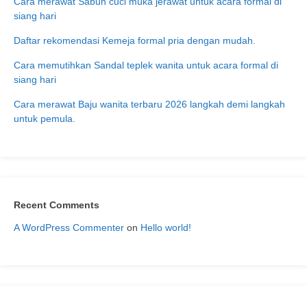
Cara merawat Sabun cuci muka jerawat untuk acara formal di
siang hari
Daftar rekomendasi Kemeja formal pria dengan mudah.
Cara memutihkan Sandal teplek wanita untuk acara formal di
siang hari
Cara merawat Baju wanita terbaru 2026 langkah demi langkah
untuk pemula.
Recent Comments
A WordPress Commenter
on
Hello world!