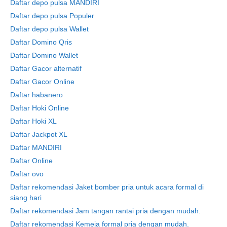
Daftar depo pulsa MANDIRI
Daftar depo pulsa Populer
Daftar depo pulsa Wallet
Daftar Domino Qris
Daftar Domino Wallet
Daftar Gacor alternatif
Daftar Gacor Online
Daftar habanero
Daftar Hoki Online
Daftar Hoki XL
Daftar Jackpot XL
Daftar MANDIRI
Daftar Online
Daftar ovo
Daftar rekomendasi Jaket bomber pria untuk acara formal di
siang hari
Daftar rekomendasi Jam tangan rantai pria dengan mudah.
Daftar rekomendasi Kemeja formal pria dengan mudah.