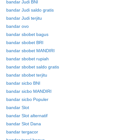
bandar Judi BNI
bandar Judi saldo gratis
bandar Judi terjitu
bandar ovo
bandar sbobet bagus
bandar sbobet BRI
bandar sbobet MANDIRI
bandar sbobet rupiah
bandar sbobet saldo gratis
bandar sbobet terjitu
bandar sicbo BNI
bandar sicbo MANDIRI
bandar sicbo Populer
bandar Slot
bandar Slot alternatif
bandar Slot Dana
bandar tergacor