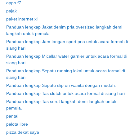
oppo f7
pajak
paket internet xl
Panduan lengkap Jaket denim pria oversized langkah demi
langkah untuk pemula.
Panduan lengkap Jam tangan sport pria untuk acara formal di
siang hari
Panduan lengkap Micellar water garnier untuk acara formal di
siang hari
Panduan lengkap Sepatu running lokal untuk acara formal di
siang hari
Panduan lengkap Sepatu slip on wanita dengan mudah.
Panduan lengkap Tas clutch untuk acara formal di siang hari
Panduan lengkap Tas serut langkah demi langkah untuk
pemula.
pantai
pelota libre
pizza dekat saya