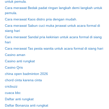
content
untuk pemula.
Cara merawat Bedak padat ringan langkah demi langkah untuk
pemula.
Cara merawat Kaos distro pria dengan mudah.
Cara merawat Sabun cuci muka jerawat untuk acara formal di
siang hari
Cara merawat Sandal pria kekinian untuk acara formal di siang
hari
Cara merawat Tas pesta wanita untuk acara formal di siang hari
Casino aman
Casino anti rungkat
Casino Qris
china open badminton 2026
chord cinta karena cinta
cricbuzz
cuaca bbc
Daftar anti rungkat
Daftar Bonanza anti rungkat