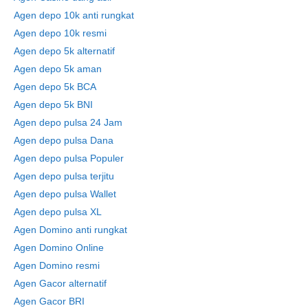
Agen depo 10k anti rungkat
Agen depo 10k resmi
Agen depo 5k alternatif
Agen depo 5k aman
Agen depo 5k BCA
Agen depo 5k BNI
Agen depo pulsa 24 Jam
Agen depo pulsa Dana
Agen depo pulsa Populer
Agen depo pulsa terjitu
Agen depo pulsa Wallet
Agen depo pulsa XL
Agen Domino anti rungkat
Agen Domino Online
Agen Domino resmi
Agen Gacor alternatif
Agen Gacor BRI