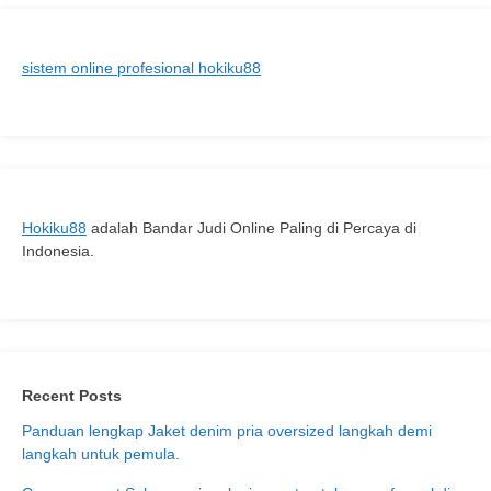
Menghebohkan
Dunia
sistem online profesional hokiku88
Hiburan
Hokiku88
adalah Bandar Judi Online Paling di Percaya di
Indonesia.
Recent Posts
Panduan lengkap Jaket denim pria oversized langkah demi
langkah untuk pemula.