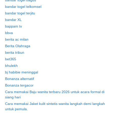
bandar togel bagus
bandar togel telkomsel
bandar togel terjitu
bandar XL
bappam tv
bbva
berita ac milan
Berita Olahraga
berita tribun
bet365
bhulekh
bj habibie meninggal
Bonanza alternatif
Bonanza tergacor
Cara memakai Baju wanita terbaru 2026 untuk acara formal di
siang hari
Cara memakai Jaket kulit sintetis wanita langkah demi langkah
untuk pemula.