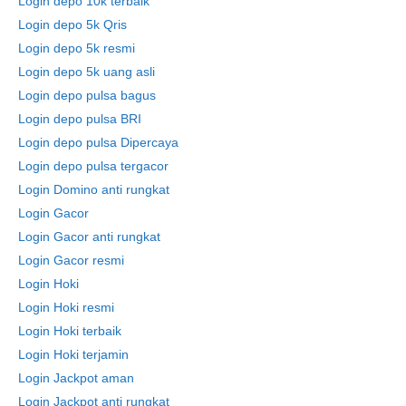
Login depo 10k terbaik
Login depo 5k Qris
Login depo 5k resmi
Login depo 5k uang asli
Login depo pulsa bagus
Login depo pulsa BRI
Login depo pulsa Dipercaya
Login depo pulsa tergacor
Login Domino anti rungkat
Login Gacor
Login Gacor anti rungkat
Login Gacor resmi
Login Hoki
Login Hoki resmi
Login Hoki terbaik
Login Hoki terjamin
Login Jackpot aman
Login Jackpot anti rungkat