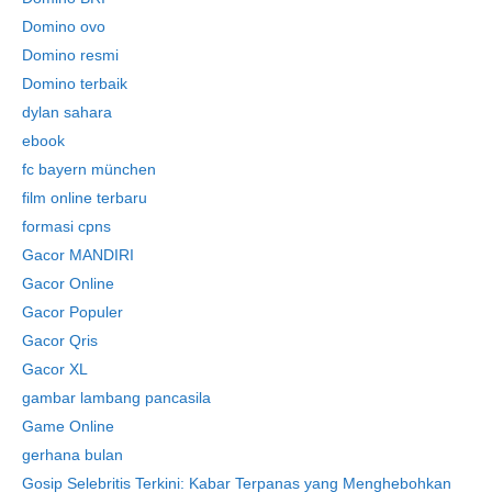
Domino ovo
Domino resmi
Domino terbaik
dylan sahara
ebook
fc bayern münchen
film online terbaru
formasi cpns
Gacor MANDIRI
Gacor Online
Gacor Populer
Gacor Qris
Gacor XL
gambar lambang pancasila
Game Online
gerhana bulan
Gosip Selebritis Terkini: Kabar Terpanas yang Menghebohkan