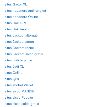
situs Gacor XL
situs habanero anti rungkat
situs habanero Online
situs Hoki BRI
situs Hoki terjitu
situs Jackpot alternatif
situs Jackpot aman
situs Jackpot resmi
situs Jackpot saldo gratis
situs Judi terjamin
situs Judi XL
situs Online
situs Qris
situs sbobet Wallet
situs sicbo MANDIRI
situs sicbo Populer
situs sicbo saldo gratis