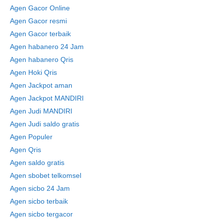
Agen Gacor Online
Agen Gacor resmi
Agen Gacor terbaik
Agen habanero 24 Jam
Agen habanero Qris
Agen Hoki Qris
Agen Jackpot aman
Agen Jackpot MANDIRI
Agen Judi MANDIRI
Agen Judi saldo gratis
Agen Populer
Agen Qris
Agen saldo gratis
Agen sbobet telkomsel
Agen sicbo 24 Jam
Agen sicbo terbaik
Agen sicbo tergacor