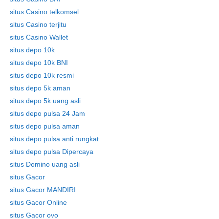
situs Casino telkomsel
situs Casino terjitu
situs Casino Wallet
situs depo 10k
situs depo 10k BNI
situs depo 10k resmi
situs depo 5k aman
situs depo 5k uang asli
situs depo pulsa 24 Jam
situs depo pulsa aman
situs depo pulsa anti rungkat
situs depo pulsa Dipercaya
situs Domino uang asli
situs Gacor
situs Gacor MANDIRI
situs Gacor Online
situs Gacor ovo